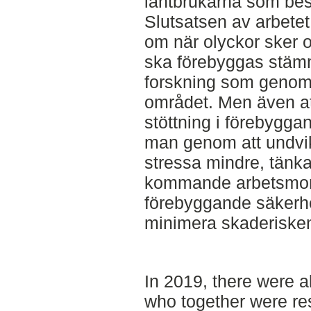
lantbrukarna som bes
Slutsatsen av arbetet 
om när olyckor sker 
ska förebyggas stäm
forskning som genom
området. Men även at
stöttning i förebygga
man genom att undvi
stressa mindre, tänk
kommande arbetsmo
förebyggande säkerh
minimera skaderiske
In 2019, there were 
who together were re