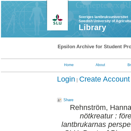
Sveriges lantbruksuniversitet
Swedish University of Agricult
Library
Epsilon Archive for Student Pro
Home
About
B
Login
Create Account
Share
Rehnström, Hann
nötkreatur : fö
lantbrukarnas perspek