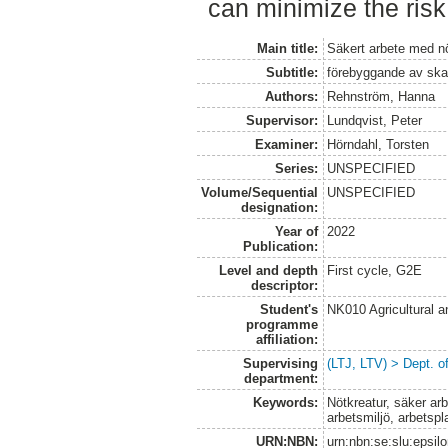
can minimize the risk 
Main title:
Säkert arbete med nö
Subtitle:
förebyggande av skad
Authors:
Rehnström, Hanna
Supervisor:
Lundqvist, Peter
Examiner:
Hörndahl, Torsten
Series:
UNSPECIFIED
Volume/Sequential
UNSPECIFIED
designation:
Year of
2022
Publication:
Level and depth
First cycle, G2E
descriptor:
Student's
NK010 Agricultural 
programme
affiliation:
Supervising
(LTJ, LTV) > Dept. 
department:
Keywords:
Nötkreatur, säker arb
arbetsmiljö, arbetspl
URN:NBN:
urn:nbn:se:slu:epsil