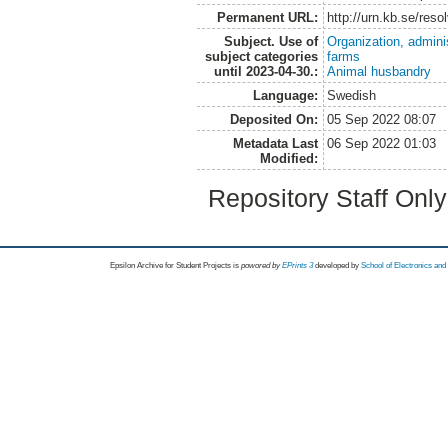
Permanent URL:
http://urn.kb.se/res
Subject. Use of
Organization, admini
subject categories
farms
until 2023-04-30.:
Animal husbandry
Language:
Swedish
Deposited On:
05 Sep 2022 08:07
Metadata Last
06 Sep 2022 01:03
Modified:
Repository Staff Onl
Epsilon Archive for Student Projects is
powored by
EPrints 3
developed by
School of Electronics an