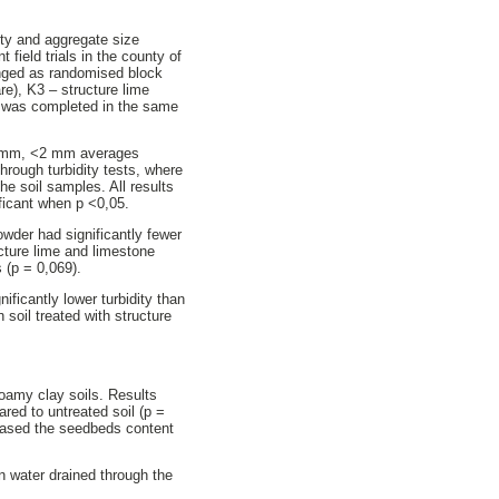
ity and aggregate size
 field trials in the county of
ranged as randomised block
re), K3 – structure lime
il was completed in the same
2-5 mm, <2 mm averages
hrough turbidity tests, where
he soil samples. All results
ificant when p <0,05.
owder had significantly fewer
ucture lime and limestone
 (p = 0,069).
ificantly lower turbidity than
 soil treated with structure
loamy clay soils. Results
red to untreated soil (p =
creased the seedbeds content
n water drained through the