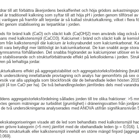
rar till att förbättra åkerjordens beskaffenhet och höja grödors avkastningspote
l är traditionell kalkning som syftar till att höja pH i jorden genom tillförsel
 vanligare på framför allt lerjordar är så kallad strukturkalkning, vilket i flera 
t genom stabilisering av lerpartiklar i jorden.
nds för bränd kalk (CaO) och släckt kalk (Ca(OH)2) men används idag också o
ammans med kalkstensmjöl (CaCO3). Kalciumet i bränd och släckt kalk är kemi
er dem från kalkstensmjöl där kalcium är kolsyrabundet som kalciumkarbonat. K
att vara betydligt mer lättlösligt än kalciumkarbonat. De kan snabbt avge stor
 gynnsamma förhållanden. Det snabba frigörandet av kalciumjoner utlöser en k
ge stabiliserande och strukturförbättrande effekt på lerkolloiderna i jorden. Str
en på lerhaltiga jordar.
rukturkalkens effekt på aggregatstabilitet och aggregatstorleksfördelning (bru
tisk undersökning innefattande provtagning och analys har genomförts på sex ol
sök var alla upplagda som blockförsök där de behandlade leden hösten 2015 ti
mjöl (4 ton CaO per ha). De två behandlingsleden jämfördes dels med varandr
ens aggregatstorleksfördelning sållades jorden till tre olika fraktioner: >
ktes genom mätningar av turbiditet (grumlighet) i dräneringsvatten från jordpr
 de två undersökningarna analyserades med ANOVA utifrån signifikansnivån 5 
lekskategoriseringen visade att de led som behandlats med kalkstensmjöl hade 
 den grövre kategorin (>5 mm) jämfört med de obehandlade leden (p = 0,016). L
lförts strukturkalk eller kalkstensmjöl innehöll en större mängd finjord (aggr
0,069).