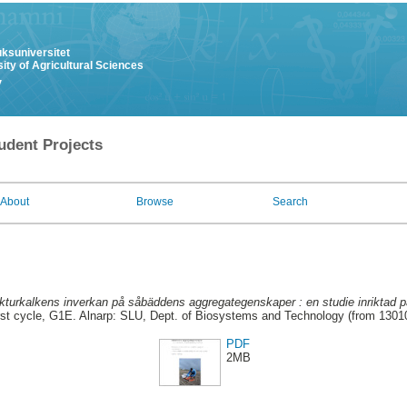
uksuniversitet
ity of Agricultural Sciences
y
udent Projects
About
Browse
Search
kturkalkens inverkan på såbäddens aggregategenskaper : en studie inriktad på 
rst cycle, G1E. Alnarp: SLU, Dept. of Biosystems and Technology (from 1301
PDF
2MB