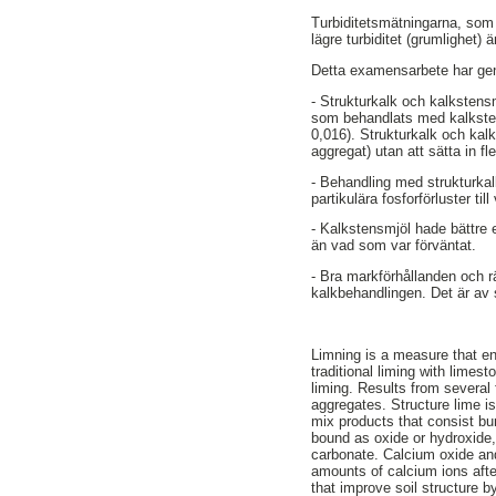
Turbiditetsmätningarna, som 
lägre turbiditet (grumlighet
Detta examensarbete har genom
- Strukturkalk och kalkstensm
som behandlats med kalksten
0,016). Strukturkalk och kal
aggregat) utan att sätta in fl
- Behandling med strukturkalk
partikulära fosforförluster t
- Kalkstensmjöl hade bättre e
än vad som var förväntat.
- Bra markförhållanden och r
kalkbehandlingen. Det är av s
Limning is a measure that enh
traditional liming with lime
liming. Results from several 
aggregates. Structure lime i
mix products that consist bu
bound as oxide or hydroxide,
carbonate. Calcium oxide and
amounts of calcium ions after
that improve soil structure b