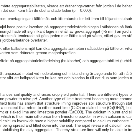
mätte aggregatstabiliteten, visade att dräneringsvattnet från jorden i de beha
) än det som kom från de obehandlade leden (p = 0,000).
 provtagningar i fältförsök och litteraturstudier lett fram till följande slutsat
jöl hade positiv inverkan på aggregatstorleksfördelningen i såbädden på lättle
smjöl hade ett signifikant lägre innehåll av grova aggregat (>5 mm) än jord 
kstensmjöl tenderade att göra jorden mer lättbrukad på våren, vilket gav en s
er jordbearbetande överfarter.
 eller kalkstensmjöl kan öka aggregatstabiliteten i såbädden på lättleror, vilk
ill vatten som dräneras genom matjordsprofilen.
ffekt på aggregatstorleksfördelning (brukbarhet) och aggregatstabilitet (turbidit
ätt anpassad metod vid nedbrukning och inblandning är avgörande för att nå ö
tor vikt att kalkprodukten brukas ner och blandas in till det djup som jorden 
,
ances soil quality and raises crop yield potential. There are different types 
stone powder to raise pH. Another type of lime treatment becoming more common
field trials has shown that structure liming improves soil structure through stab
s a concept that refers to either burnt lime (CaO) or slaked lime (Ca(OH)2), b
rnt or slaked lime and limestone powder (CaCO3). The calcium in burnt and sl
 which is their main difference from limestone powder, in which calcium is c
 calcium hydroxide have a higher solubility compared to calcium carbonate. 
 being spread and tilled down into the soil. The rapid release of calcium ions 
y stabilising the clay aggregates. Thereby structure lime will only be able to i