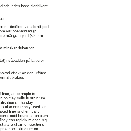
ndlade leden hade signifikant
ser:
ror. Försöken visade att jord
som var obehandlad (p =
törre mängd finjord (<2 mm
et minskar risken för
et) i såbädden på lättleror
nskad effekt av den utförda
normalt brukas.
of lime, an example is
 on clay soils is structure
ilisation of the clay
ut is also commonly used for
aked lime is chemically
arbonic acid bound as calcium
They can rapidly release big
starts a chain of reactions
mprove soil structure on