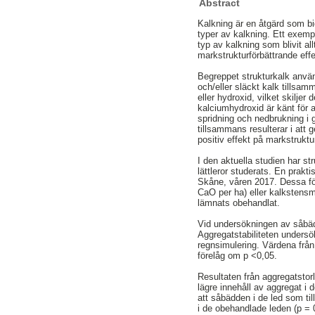
Abstract
Kalkning är en åtgärd som bid
typer av kalkning. Ett exempe
typ av kalkning som blivit allt
markstrukturförbättrande effek
Begreppet strukturkalk anvä
och/eller släckt kalk tills
eller hydroxid, vilket skilj
kalciumhydroxid är känt för 
spridning och nedbrukning i
tillsammans resulterar i att 
positiv effekt på markstruktur
I den aktuella studien har st
lättleror studerats. En prak
Skåne, våren 2017. Dessa för
CaO per ha) eller kalkstens
lämnats obehandlat.
Vid undersökningen av såbädd
Aggregatstabiliteten undersö
regnsimulering. Värdena från
förelåg om p <0,05.
Resultaten från aggregatstor
lägre innehåll av aggregat i
att såbädden i de led som til
i de obehandlade leden (p = 