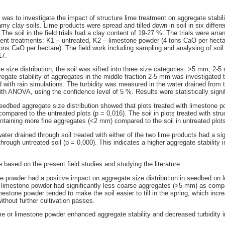
 was to investigate the impact of structure lime treatment on aggregate stabil
my clay soils. Lime products were spread and tilled down in soil in six different
The soil in the field trials had a clay content of 19-27 %. The trials were ar
erent treatments: K1 – untreated, K2 – limestone powder (4 tons CaO per hecta
 tons CaO per hectare). The field work including sampling and analysing of so
17.
 size distribution, the soil was sifted into three size categories: >5 mm, 
egate stability of aggregates in the middle fraction 2-5 mm was investigated t
 with rain simulations. The turbidity was measured in the water drained from t
with ANOVA, using the confidence level of 5 %. Results were statistically sign
eedbed aggregate size distribution showed that plots treated with limestone p
mpared to the untreated plots (p = 0,016). The soil in plots treated with str
taining more fine aggregates (<2 mm) compared to the soil in untreated plots
ater drained through soil treated with either of the two lime products had a sign
hrough untreated soil (p = 0,000). This indicates a higher aggregate stability in
 based on the present field studies and studying the literature:
ne powder had a positive impact on aggregate size distribution in seedbed on 
h limestone powder had significantly less coarse aggregates (>5 mm) as compa
imestone powder tended to make the soil easier to till in the spring, which in
thout further cultivation passes.
ime or limestone powder enhanced aggregate stability and decreased turbidity i