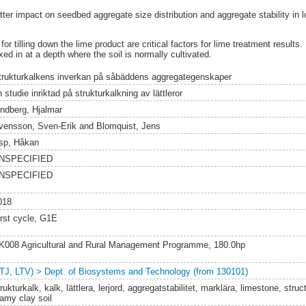
ter impact on seedbed aggregate size distribution and aggregate stability in 
or tilling down the lime product are critical factors for lime treatment results. 
xed in at a depth where the soil is normally cultivated.
trukturkalkens inverkan på såbäddens aggregategenskaper
 studie inriktad på strukturkalkning av lättleror
indberg, Hjalmar
vensson, Sven-Erik
and
Blomquist, Jens
sp, Håkan
NSPECIFIED
NSPECIFIED
018
irst cycle, G1E
K008 Agricultural and Rural Management Programme, 180.0hp
LTJ, LTV) > Dept. of Biosystems and Technology (from 130101)
rukturkalk, kalk, lättlera, lerjord, aggregatstabilitet, marklära, limestone, struc
oamy clay soil