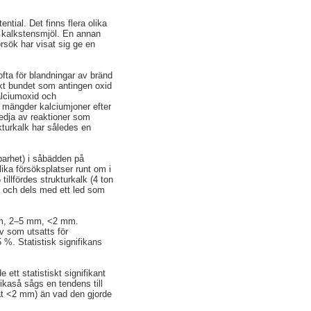
ntial. Det finns flera olika
 av kalkstensmjöl. En annan
försök har visat sig ge en
fta för blandningar av bränd
skt bundet som antingen oxid
alciumoxid och
a mängder kalciumjoner efter
edja av reaktioner som
ukturkalk har således en
kbarhet) i såbädden på
ika försöksplatser runt om i
llfördes strukturkalk (4 ton
a och dels med ett led som
5 mm, 2–5 mm, <2 mm.
ov som utsatts för
%. Statistisk signifikans
ett statistiskt signifikant
ikaså sågs en tendens till
egat <2 mm) än vad den gjorde