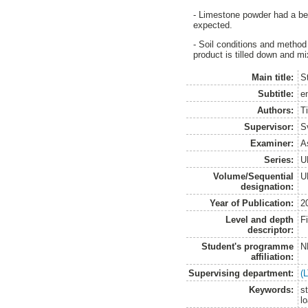
- Limestone powder had a bet
expected.
- Soil conditions and method f
product is tilled down and mi
Main title:
S
Subtitle:
en
Authors:
T
Supervisor:
S
Examiner:
A
Series:
U
Volume/Sequential
U
designation:
Year of Publication:
2
Level and depth
F
descriptor:
Student's programme
N
affiliation:
Supervising department:
(
Keywords:
st
l