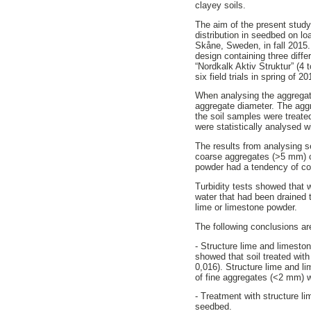
clayey soils.
The aim of the present study
distribution in seedbed on loa
Skåne, Sweden, in fall 2015. 
design containing three diff
“Nordkalk Aktiv Struktur” (4
six field trials in spring of 20
When analysing the aggregate
aggregate diameter. The aggr
the soil samples were treated
were statistically analysed 
The results from analysing s
coarse aggregates (>5 mm) co
powder had a tendency of con
Turbidity tests showed that w
water that had been drained t
lime or limestone powder.
The following conclusions are
- Structure lime and limesto
showed that soil treated wit
0,016). Structure lime and l
of fine aggregates (<2 mm) wi
- Treatment with structure l
seedbed.