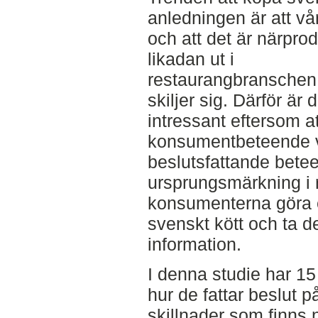
anledningen är att vår
och att det är närpro
likadan ut i
restaurangbranschen d
skiljer sig. Därför ä
intressant eftersom a
konsumentbeteende vi
beslutsfattande betee
ursprungsmärkning i
konsumenterna göra et
svenskt kött och ta d
information.
I denna studie har 1
hur de fattar beslut p
skillnader som finns n