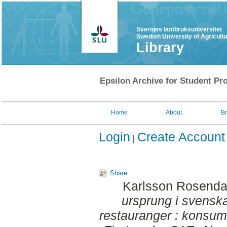
Sveriges lantbruksuniversitet
Swedish University of Agricult
Library
Epsilon Archive for Student Pro
Home
About
B
Login
Create Account
Share
Karlsson Rosendah
ursprung i svensk
restauranger : konsum