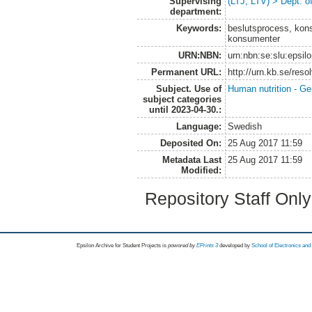
Supervising
(LTJ, LTV) > Dept. 
department:
Keywords:
beslutsprocess, kons
konsumenter
URN:NBN:
urn:nbn:se:slu:epsil
Permanent URL:
http://urn.kb.se/res
Subject. Use of
Human nutrition - Ge
subject categories
until 2023-04-30.:
Language:
Swedish
Deposited On:
25 Aug 2017 11:59
Metadata Last
25 Aug 2017 11:59
Modified:
Repository Staff Onl
Epsilon Archive for Student Projects is
powored by
EPrints 3
developed by
School of Electronics an