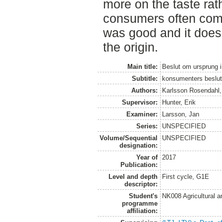
more on the taste rath
consumers often com
was good and it does n
the origin.
Main title:
Beslut om ursprung i
Subtitle:
konsumenters beslut
Authors:
Karlsson Rosendahl,
Supervisor:
Hunter, Erik
Examiner:
Larsson, Jan
Series:
UNSPECIFIED
Volume/Sequential
UNSPECIFIED
designation:
Year of
2017
Publication:
Level and depth
First cycle, G1E
descriptor:
Student's
NK008 Agricultural
programme
affiliation: