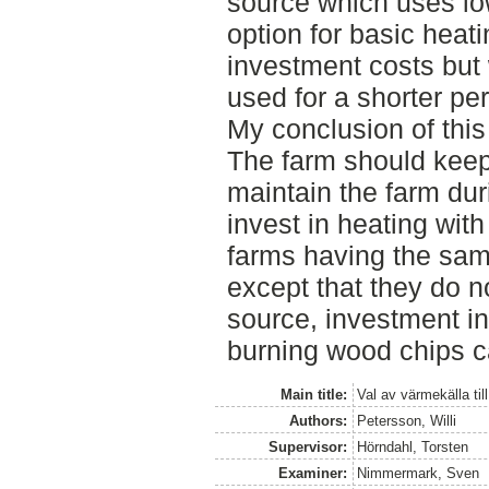
source which uses lo
option for basic heat
investment costs but 
used for a shorter per
My conclusion of this 
The farm should keep 
maintain the farm du
invest in heating with
farms having the sam
except that they do n
source, investment in
burning wood chips ca
Main title:
Val av värmekälla ti
Authors:
Petersson, Willi
Supervisor:
Hörndahl, Torsten
Examiner:
Nimmermark, Sven