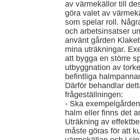
av värmekällor till d
göra valet av värmekä
som spelar roll. Någr
och arbetsinsatser und
använt gården Klake
mina uträkningar. Ex
att bygga en större 
utbyggnation av tork
befintliga halmpanna
Därför behandlar det
frågeställningen:
- Ska exempelgården 
halm eller finns det a
Uträkning av effektb
måste göras för att 
värmekällan och i sin