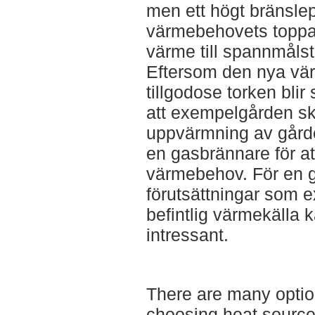
men ett högt bränsle
värmebehovets toppar
värme till spannmåls
Eftersom den nya vär
tillgodose torken blir
att exempelgården sk
uppvärmning av gårde
en gasbrännare för at
värmebehov. För en 
förutsättningar som 
befintlig värmekälla k
intressant.
There are many optio
choosing heat source 