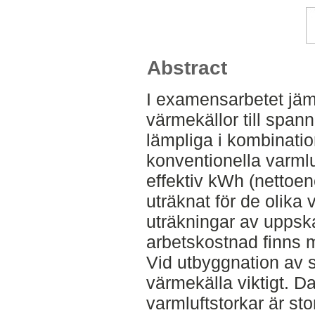
Abstract
I examensarbetet jämf
värmekällor till spa
lämpliga i kombinati
konventionella varmlu
effektiv kWh (nettoener
uträknat för de olika
uträkningar av uppsk
arbetskostnad finns m
Vid utbyggnation av 
värmekälla viktigt. 
varmluftstorkar är st