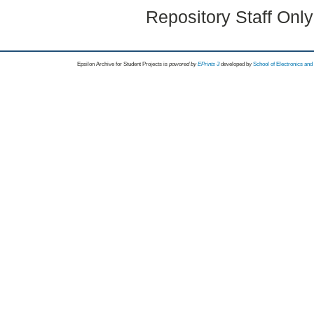
Repository Staff Onl
Epsilon Archive for Student Projects is
powored by
EPrints 3
developed by
School of Electronics an