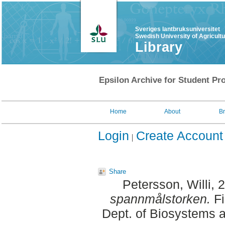
Sveriges lantbruksuniversitet
Swedish University of Agricult
Library
Epsilon Archive for Student Pro
Home
About
B
Login
Create Account
Share
Petersson, Willi
, 
spannmålstorken.
Fi
Dept. of Biosystems 