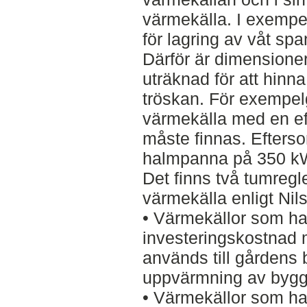
värmekälla. I exempel
för lagring av våt s
Därför är dimensione
uträknad för att hinn
tröskan. För exempel
värmekälla med en e
måste finnas. Efterso
halmpanna på 350 kW
Det finns två tumregle
värmekälla enligt Nil
• Värmekällor som ha
investeringskostnad m
används till gårdens
uppvärmning av byg
• Värmekällor som ha