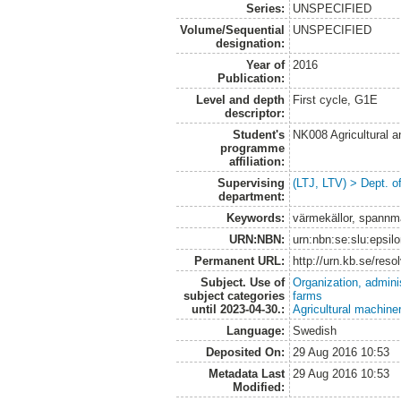
Series:
UNSPECIFIED
Volume/Sequential
UNSPECIFIED
designation:
Year of
2016
Publication:
Level and depth
First cycle, G1E
descriptor:
Student's
NK008 Agricultural
programme
affiliation:
Supervising
(LTJ, LTV) > Dept. 
department:
Keywords:
värmekällor, spannm
URN:NBN:
urn:nbn:se:slu:epsil
Permanent URL:
http://urn.kb.se/res
Subject. Use of
Organization, admini
subject categories
farms
until 2023-04-30.:
Agricultural machin
Language:
Swedish
Deposited On:
29 Aug 2016 10:53
Metadata Last
29 Aug 2016 10:53
Modified: