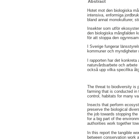
Abstract
Hotet mot den biologiska må
intensiva, enformiga jordbru
bland annat monokulturer, st
Insekter som utför ekosystemt
den biologiska mångfalden kr
för att stoppa den ogynnsam
I Sverige fungerar länsstyrel
kommuner och myndigheter m
I rapporten har det konkreta 
naturvårdsarbete och arbete s
också upp vilka specifika åtg
The threat to biodiversity i
farming that is conducted in 
control, habitats for many va
Insects that perform ecosyst
preserve the biological diver
the job towards stopping the
for a big part of the enviro
authorities work together tow
In this report the tangible w
between conservation work a