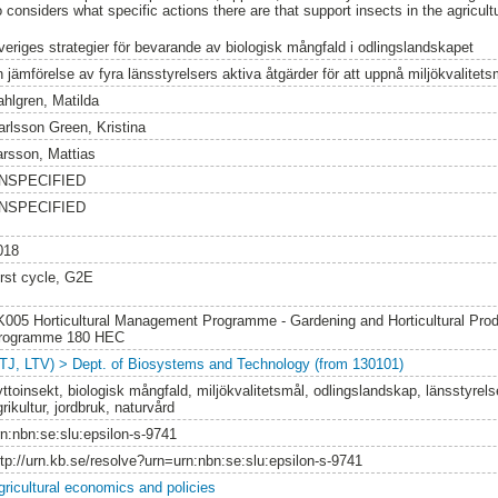
so considers what specific actions there are that support insects in the agricul
veriges strategier för bevarande av biologisk mångfald i odlingslandskapet
n jämförelse av fyra länsstyrelsers aktiva åtgärder för att uppnå miljökvalitet
ahlgren, Matilda
arlsson Green, Kristina
arsson, Mattias
NSPECIFIED
NSPECIFIED
018
irst cycle, G2E
K005 Horticultural Management Programme - Gardening and Horticultural Prod
rogramme 180 HEC
LTJ, LTV) > Dept. of Biosystems and Technology (from 130101)
yttoinsekt, biologisk mångfald, miljökvalitetsmål, odlingslandskap, länsstyrel
rikultur, jordbruk, naturvård
rn:nbn:se:slu:epsilon-s-9741
ttp://urn.kb.se/resolve?urn=urn:nbn:se:slu:epsilon-s-9741
gricultural economics and policies