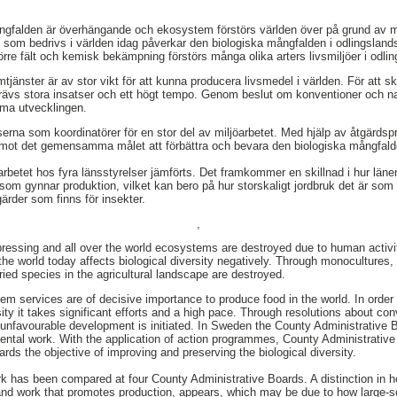
ngfalden är överhängande och ekosystem förstörs världen över på grund av mä
k som bedrivs i världen idag påverkar den biologiska mångfalden i odlingslan
örre fält och kemisk bekämpning förstörs många olika arters livsmiljöer i odli
jänster är av stor vikt för att kunna producera livsmedel i världen. För att s
ävs stora insatser och ett högt tempo. Genom beslut om konventioner och nati
ma utvecklingen.
serna som koordinatörer för en stor del av miljöarbetet. Med hjälp av åtgärdsp
ot det gemensamma målet att förbättra och bevara den biologiska mångfald
arbetet hos fyra länsstyrelser jämförts. Det framkommer en skillnad i hur länen
om gynnar produktion, vilket kan bero på hur storskaligt jordbruk det är som b
ärder som finns för insekter.
,
s pressing and all over the world ecosystems are destroyed due to human activi
the world today affects biological diversity negatively. Through monocultures,
ried species in the agricultural landscape are destroyed.
em services are of decisive importance to produce food in the world. In order 
sity it takes significant efforts and a high pace. Through resolutions about co
 unfavourable development is initiated. In Sweden the County Administrative 
nmental work. With the application of action programmes, County Administrative
ards the objective of improving and preserving the biological diversity.
ork has been compared at four County Administrative Boards. A distinction in h
nd work that promotes production, appears, which may be due to how large-s