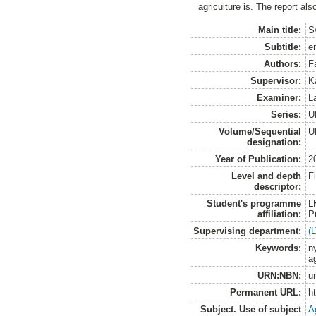
agriculture is. The report al
Main title:
S
Subtitle:
e
Authors:
F
Supervisor:
K
Examiner:
L
Series:
U
Volume/Sequential
U
designation:
Year of Publication:
2
Level and depth
F
descriptor:
Student's programme
L
affiliation:
P
Supervising department:
(
Keywords:
n
ag
URN:NBN:
u
Permanent URL:
h
Subject. Use of subject
A