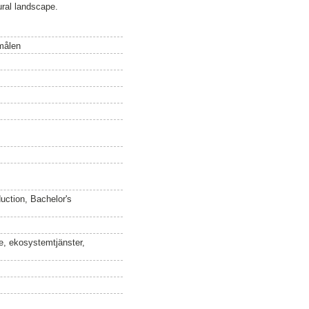
tural landscape.
smålen
uction, Bachelor's
se, ekosystemtjänster,