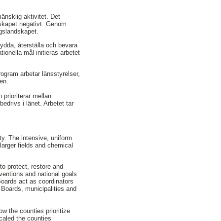
nsklig aktivitet. Det
dskapet negativt. Genom
ngslandskapet.
kydda, återställa och bevara
onella mål initieras arbetet
rogram arbetar länsstyrelser,
en.
 prioriterar mellan
edrivs i länet. Arbetet tar
ty. The intensive, uniform
 larger fields and chemical
to protect, restore and
nventions and national goals
Boards act as coordinators
 Boards, municipalities and
ow the counties prioritize
caled the counties