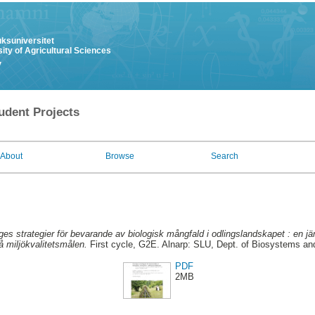
uksuniversitet
ity of Agricultural Sciences
y
udent Projects
About
Browse
Search
ges strategier för bevarande av biologisk mångfald i odlingslandskapet : en jä
å miljökvalitetsmålen.
First cycle, G2E. Alnarp: SLU, Dept. of Biosystems an
PDF
2MB