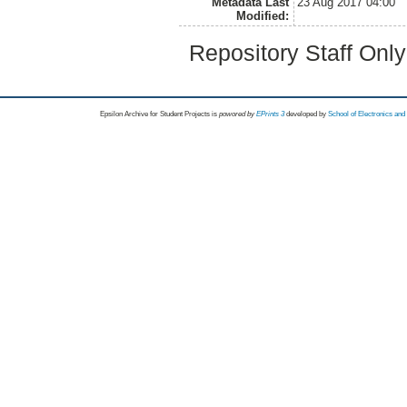
Metadata Last
23 Aug 2017 04:00
Modified:
Repository Staff Onl
Epsilon Archive for Student Projects is
powored by
EPrints 3
developed by
School of Electronics an