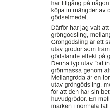
har tillgång på någon 
köpa in mängder av 
gödselmedel.
Därför har jag valt at
gröngödsling, mellan
Gröngödsling är ett 
utav grödor som främst
gödslande effekt på 
Denna typ utav ”odling
grönmassa genom att
Mellangröda är en fo
utav gröngödsling, 
för att den har sin be
huvudgrödor. En mell
marken i normala fall