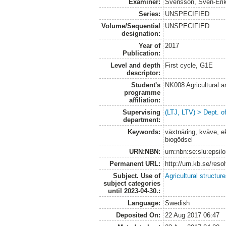
Examiner:
Svensson, Sven-Eri
Series:
UNSPECIFIED
Volume/Sequential
UNSPECIFIED
designation:
Year of
2017
Publication:
Level and depth
First cycle, G1E
descriptor:
Student's
NK008 Agricultural
programme
affiliation:
Supervising
(LTJ, LTV) > Dept. 
department:
Keywords:
växtnäring, kväve, e
biogödsel
URN:NBN:
urn:nbn:se:slu:epsil
Permanent URL:
http://urn.kb.se/res
Subject. Use of
Agricultural structur
subject categories
until 2023-04-30.:
Language:
Swedish
Deposited On:
22 Aug 2017 06:47