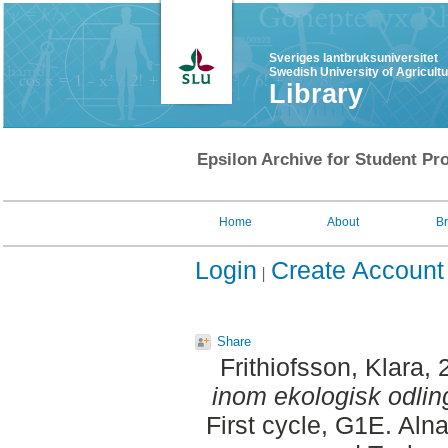
Sveriges lantbruksuniversitet
Swedish University of Agricult
Library
Epsilon Archive for Student Pro
Home
About
B
Login
Create Account
Share
Frithiofsson, Klara
, 
inom ekologisk odling
First cycle, G1E. Aln