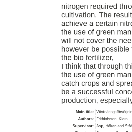
nitrogen required thr
cultivation. The result
achieve a certain nitr
the use of green manu
will not cover the ne
however be possible 
the bio fertilizer,
I think that through t
the use of green manu
catch crops and spread
be a successful conc
production, especially
Main title:
Växtnäringsförsörjni
Authors:
Frithiofsson, Klara
Supervisor:
Asp, Håkan
and
Ståh