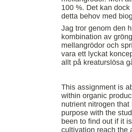
100 %. Det kan dock v
detta behov med bio
Jag tror genom den hä
kombination av gröngö
mellangrödor och spr
vara ett lyckat koncep
allt på kreaturslösa g
This assignment is ab
within organic product
nutrient nitrogen tha
purpose with the stu
been to find out if it 
cultivation reach the 