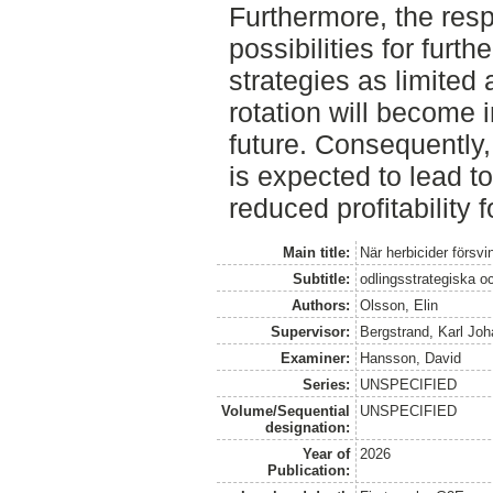
Furthermore, the res
possibilities for furth
strategies as limited
rotation will become 
future. Consequently,
is expected to lead t
reduced profitability 
Main title:
När herbicider försvi
Subtitle:
odlingsstrategiska 
Authors:
Olsson, Elin
Supervisor:
Bergstrand, Karl Jo
Examiner:
Hansson, David
Series:
UNSPECIFIED
Volume/Sequential
UNSPECIFIED
designation:
Year of
2026
Publication: