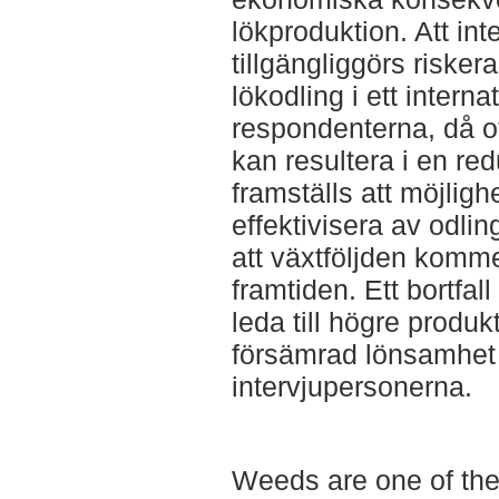
lökproduktion. Att int
tillgängliggörs risker
lökodling i ett intern
respondenterna, då o
kan resultera i en re
framställs att möjlighe
effektivisera av odli
att växtföljden komme
framtiden. Ett bortfa
leda till högre produ
försämrad lönsamhet f
intervjupersonerna.
Weeds are one of the 