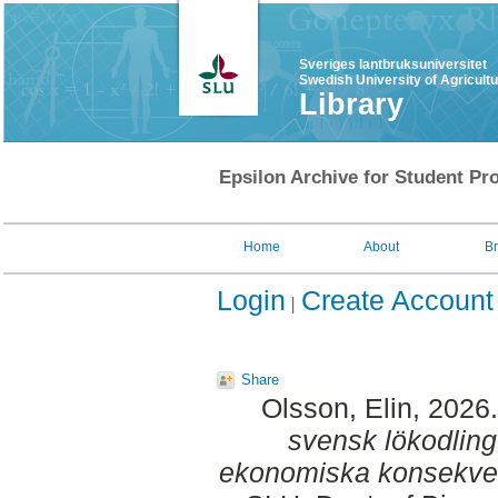
Sveriges lantbruksuniversitet
Swedish University of Agricult
Library
Epsilon Archive for Student Pro
Home
About
B
Login
Create Account
Share
Olsson, Elin
, 2026
svensk lökodling
ekonomiska konsekve