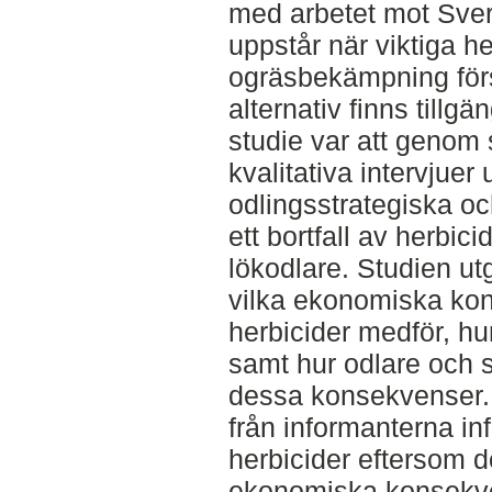
med arbetet mot Sver
uppstår när viktiga he
ogräsbekämpning försv
alternativ finns tillg
studie var att genom 
kvalitativa intervjuer
odlingsstrategiska 
ett bortfall av herbic
lökodlare. Studien utg
vilka ekonomiska kons
herbicider medför, hu
samt hur odlare och 
dessa konsekvenser. 
från informanterna infö
herbicider eftersom d
ekonomiska konsekve