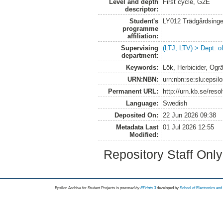
Level and depth
First cycle, G2E
descriptor:
Student's
LY012 Trädgårdsinge
programme
affiliation:
Supervising
(LTJ, LTV) > Dept. 
department:
Keywords:
Lök, Herbicider, Og
URN:NBN:
urn:nbn:se:slu:epsil
Permanent URL:
http://urn.kb.se/res
Language:
Swedish
Deposited On:
22 Jun 2026 09:38
Metadata Last
01 Jul 2026 12:55
Modified:
Repository Staff Onl
Epsilon Archive for Student Projects is
powored by
EPrints 3
developed by
School of Electronics an