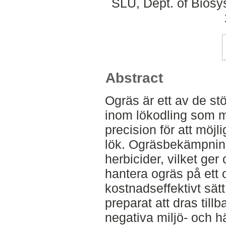
SLU, Dept. of Biosy
Abstract
Ogräs är ett av de s
inom lökodling som
precision för att möjl
lök. Ogräsbekämpning
herbicider, vilket ger
hantera ogräs på ett 
kostnadseffektivt sätt
preparat att dras tillb
negativa miljö- och h