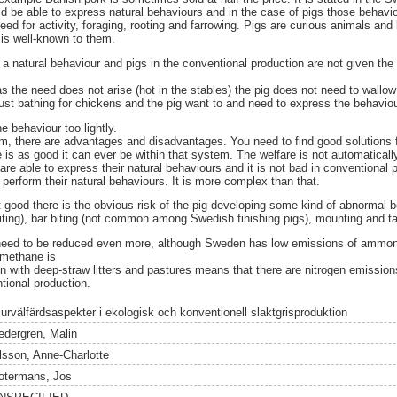
uld be able to express natural behaviours and in the case of pigs those behavi
eed for activity, foraging, rooting and farrowing. Pigs are curious animals and l
 is well-known to them.
a natural behaviour and pigs in the conventional production are not given the
as the need does not arise (hot in the stables) the pig does not need to wallow 
e dust bathing for chickens and the pig want to and need to express the behaviou
 behaviour too lightly.
m, there are advantages and disadvantages. You need to find good solutions 
e is as good it can ever be within that system. The welfare is not automaticall
are able to express their natural behaviours and it is not bad in conventional
 to perform their natural behaviours. It is more complex than that.
t good there is the obvious risk of the pig developing some kind of abnormal b
 biting), bar biting (not common among Swedish finishing pigs), mounting and ta
eed to be reduced even more, although Sweden has low emissions of ammoni
 methane is
ion with deep-straw litters and pastures means that there are nitrogen emissi
tional production.
jurvälfärdsaspekter i ekologisk och konventionell slaktgrisproduktion
edergren, Malin
lsson, Anne-Charlotte
otermans, Jos