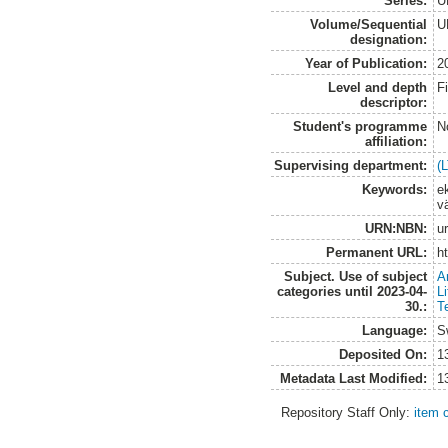
Series:
U
Volume/Sequential
U
designation:
Year of Publication:
2
Level and depth
F
descriptor:
Student's programme
N
affiliation:
Supervising department:
(
Keywords:
ek
vä
URN:NBN:
u
Permanent URL:
h
Subject. Use of subject
A
categories until 2023-04-
L
30.:
T
Language:
S
Deposited On:
1
Metadata Last Modified:
1
Repository Staff Only:
item 