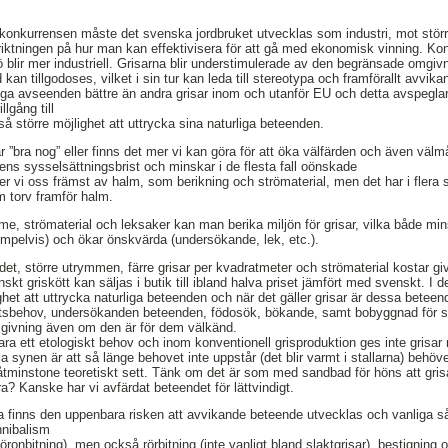
 konkurrensen måste det svenska jordbruket utvecklas som industri, mot störr
iktningen på hur man kan effektivisera för att gå med ekonomisk vinning. Ko
ö blir mer industriell. Grisarna blir understimulerade av den begränsade omgi
d kan tillgodoses, vilket i sin tur kan leda till stereotypa och framförallt avvi
ga avseenden bättre än andra grisar inom och utanför EU och detta avspeglar 
lgång till
å större möjlighet att uttrycka sina naturliga beteenden.
är ”bra nog” eller finns det mer vi kan göra för att öka välfärden och även välm
rens sysselsättningsbrist och minskar i de flesta fall oönskade
 vi oss främst av halm, som berikning och strömaterial, men det har i flera st
m torv framför halm.
, strömaterial och leksaker kan man berika miljön för grisar, vilka både mi
mpelvis) och ökar önskvärda (undersökande, lek, etc.).
et, större utrymmen, färre grisar per kvadratmeter och strömaterial kostar giv
danskt griskött kan säljas i butik till ibland halva priset jämfört med svenskt. 
ighet att uttrycka naturliga beteenden och när det gäller grisar är dessa betee
itetsbehov, undersökanden beteenden, födosök, bökande, samt bobyggnad för su
givning även om den är för dem välkänd.
ara ett etologiskt behov och inom konventionell grisproduktion ges inte grisar mö
a synen är att så länge behovet inte uppstår (det blir varmt i stallarna) behöve
minstone teoretiskt sett. Tänk om det är som med sandbad för höns att grisar
ra? Kanske har vi avfärdat beteendet för lättvindigt.
bra finns den uppenbara risken att avvikande beteende utvecklas och vanliga så
nnibalism
ronbitning), men också rörbitning (inte vanligt bland slaktgrisar), bestignin