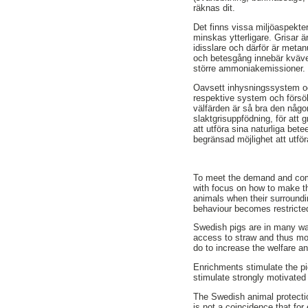
räknas dit.
Det finns vissa miljöaspekte
minskas ytterligare. Grisar ä
idisslare och därför är met
och betesgång innebär kväv
större ammoniakemissioner.
Oavsett inhysningssystem och 
respektive system och försöka
välfärden är så bra den någo
slaktgrisuppfödning, för att g
att utföra sina naturliga bete
begränsad möjlighet att utfö
To meet the demand and compe
with focus on how to make the
animals when their surroundi
behaviour becomes restricted
Swedish pigs are in many way
access to straw and thus mor
do to increase the welfare an
Enrichments stimulate the pi
stimulate strongly motivated
The Swedish animal protectio
is not a coincidence that for