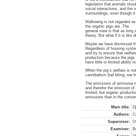
legislation that animals sho
social interactions, and the n
surroundings, even though it
Wallowing is not regarded as 
the organic pigs are. The
general view is that as long 
theory. But what if it is lik
Maybe we have dismissed the
Regardless of housing syste
and try to ensure that welfar
production because the pigs 
have little or limited ability
When the pig´s welfare is no
cannibalism (tail biting, ear
The emissions of ammonia n
and therefor the emission of
limited, but organic product
emissions than in the conven
Main title:
D
Authors:
C
Supervisor:
O
Examiner:
B