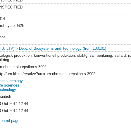
NSPECIFIED
NSPECIFIED
014
irst cycle, G2E
one
LTJ, LTV) > Dept. of Biosystems and Technology (from 130101)
ologisk produktion, konventionell produktion, slaktgrisar, berikning, välfärd, 
ltring
rn:nbn:se:slu:epsilon-s-3902
ttp://urn.kb.se/resolve?urn=urn:nbn:se:slu:epsilon-s-3902
nimal ecology
ife sciences
echnology
wedish
3 Oct 2014 12:44
3 Oct 2014 12:44
control page