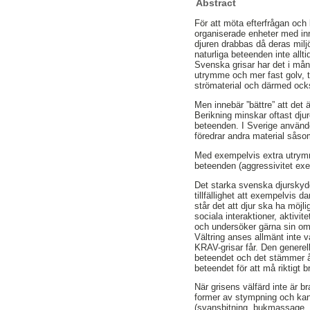
Abstract
För att möta efterfrågan och
organiserade enheter med inr
djuren drabbas då deras milj
naturliga beteenden inte allti
Svenska grisar har det i mån
utrymme och mer fast golv, til
strömaterial och därmed ocks
Men innebär ”bättre” att det 
Berikning minskar oftast dju
beteenden. I Sverige använder
föredrar andra material såso
Med exempelvis extra utrymme
beteenden (aggressivitet exe
Det starka svenska djurskydd
tillfällighet att exempelvis 
står det att djur ska ha möjl
sociala interaktioner, aktiv
och undersöker gärna sin om
Vältring anses allmänt inte v
KRAV-grisar får. Den generell
beteendet och det stämmer åt
beteendet för att må riktigt b
När grisens välfärd inte är 
former av stympning och ka
(svansbitning, bukmassage, ö