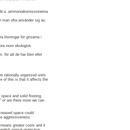
te bl.a. ammoniakemissionerna
m man ofta använder sig av,
 lösningar för grisarna i
 bra inom ekologisk
 för att de har liten eller
 rationally organized units
of this is that it affects the
 space and solid flooring,
h” or are there more we can
increased space could
ike aggressiveness.
 means greater costs and it
Swedish animal protection