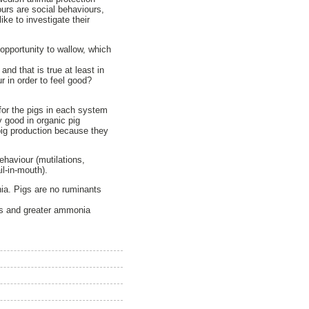
ours are social behaviours,
ike to investigate their
 opportunity to wallow, which
and that is true at least in
r in order to feel good?
for the pigs in each system
y good in organic pig
 pig production because they
ehaviour (mutilations,
il-in-mouth).
a. Pigs are no ruminants
ons and greater ammonia