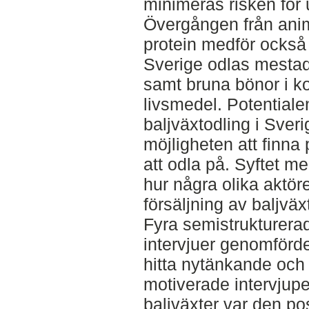
minimeras risken för u
Övergången från animal
protein medför också 
Sverige odlas mestad
samt bruna bönor i ko
livsmedel. Potentiale
baljväxtodling i Sveri
möjligheten att finna
att odla på. Syftet m
hur några olika aktör
försäljning av baljvä
Fyra semistrukturera
intervjuer genomförd
hitta nytänkande och
motiverade intervjupe
baljväxter var den pos