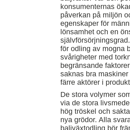
konsumenternas ökade
påverkan på miljön oc
egenskaper för männis
lönsamhet och en ö
självförsörjningsgrad
för odling av mogna b
svårigheter med tork
begränsande faktorer.
saknas bra maskiner 
färre aktörer i produk
De stora volymer som 
via de stora livsmed
hög tröskel och sakt
nya grödor. Alla svar
baljväxtodling bör frä