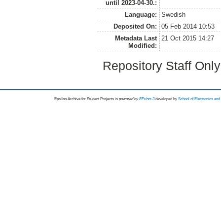
until 2023-04-30.:
Language:
Swedish
Deposited On:
05 Feb 2014 10:53
Metadata Last
21 Oct 2015 14:27
Modified:
Repository Staff Onl
Epsilon Archive for Student Projects is
powored by
EPrints 3
developed by
School of Electronics an