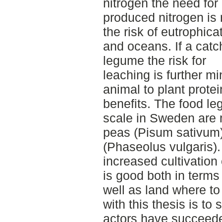
nitrogen the need for
produced nitrogen is 
the risk of eutrophica
and oceans. If a catc
legume the risk for
leaching is further m
animal to plant protei
benefits. The food l
scale in Sweden are 
peas (Pisum sativum
(Phaseolus vulgaris).
increased cultivatio
is good both in terms 
well as land where to
with this thesis is t
actors have succeede