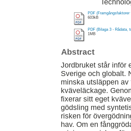
Technolo
PDF (Framgångsfaktorer fö
603kB
PDF (Bilaga 3 - Rådata, tr
1MB
Abstract
Jordbruket står inför
Sverige och globalt. N
minska utsläppen av 
kväveläckage. Genom 
fixerar sitt eget kvä
gödsling med syntet
risken för övergödnin
hav. Om en fånggröda