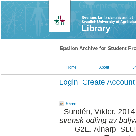
Sveriges lantbruksuniversitet
Swedish University of Agricult
Library
Epsilon Archive for Student Pro
Home
About
B
Login
Create Account
Share
Sundén, Viktor
, 2014
svensk odling av baljvä
G2E. Alnarp: SLU,