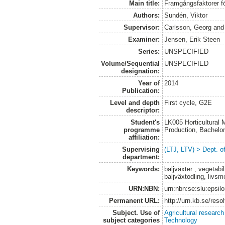
Main title:
Framgångsfaktorer fö
Authors:
Sundén, Viktor
Supervisor:
Carlsson, Georg
an
Examiner:
Jensen, Erik Steen
Series:
UNSPECIFIED
Volume/Sequential
UNSPECIFIED
designation:
Year of
2014
Publication:
Level and depth
First cycle, G2E
descriptor:
Student's
LK005 Horticultural
programme
Production, Bachel
affiliation:
Supervising
(LTJ, LTV) > Dept. 
department:
Keywords:
baljväxter , vegetabil
baljväxtodling, livsm
URN:NBN:
urn:nbn:se:slu:epsil
Permanent URL:
http://urn.kb.se/res
Subject. Use of
Agricultural research
subject categories
Technology