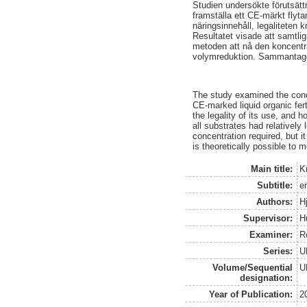
Studien undersökte förutsätt
framställa ett CE-märkt flyt
näringsinnehåll, legaliteten
Resultatet visade att samtli
metoden att nå den koncentr
volymreduktion. Sammantaget 
The study examined the condi
CE-marked liquid organic fert
the legality of its use, and 
all substrates had relatively
concentration required, but i
is theoretically possible to 
Main title:
K
Subtitle:
en
Authors:
H
Supervisor:
H
Examiner:
R
Series:
U
Volume/Sequential
U
designation:
Year of Publication:
2