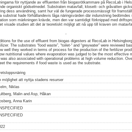
ningarna för nyttjande av effluenten från biogasrötkammare på RecoLab i Hels
ande organiskt gödselmedel. Substraten matavfall, klosett- och gråvatten gick
 kring dess användning, samt hur väl de fungerade processmässigt för framstä
ga substrat hade förhållandevis låga näringsvärden där indunstning bedömdes
ation som märkningen krävde, men den var samtidigt förknippad med driftspr
visade studien att det är teoretiskt möjligt att nå upp till kraven om matavf
,
tions for the use of effluent from biogas digesters at RecoLab in Helsingborg
ilizer. The substrates “food waste”, “toilet-“ and “greywater” were reviewed bas
how well they worked in terms of process for the production of the fertilizer pr
 low nutritional values where evaporation was judged to be the most effective 
t was also associated with operational problems at high volume reduction. Over
meet the requirements if food waste is used as the substrate.
retsloppsnäring
 möjlighet att nyttja stadens resurser
jelm, Niklas
ultberg, Malin
and
Asp, Håkan
osberg, Anna Karin
NSPECIFIED
NSPECIFIED
022