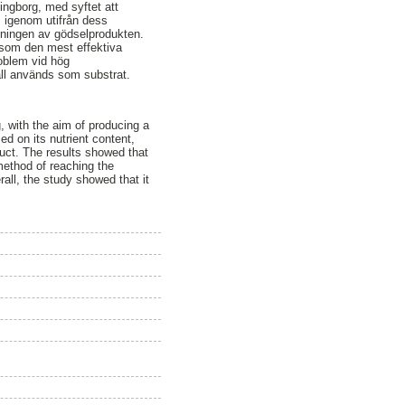
ingborg, med syftet att
s igenom utifrån dess
llningen av gödselprodukten.
 som den mest effektiva
oblem vid hög
all används som substrat.
, with the aim of producing a
ed on its nutrient content,
oduct. The results showed that
method of reaching the
all, the study showed that it