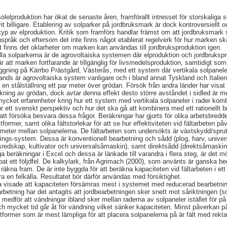
solelproduktion har ökat de senaste åren, framförallt intresset för storskaliga 
vit billigare. Etablering av solparker på jordbruksmark är dock kontroversiellt
a typ av elproduktion. Kritik som framförs handlar främst om att jordbruksmar
språk och eftersom det inte finns något etablerat regelverk för hur marken ska
t finns det oklarheter om marken kan användas till jordbruksproduktion igen.
ionella solparkerna är de agrovoltaiska systemen där elproduktion och jordbruks
 att marken fortfarande är tillgänglig för livsmedelsproduktion, samtidigt som
ggning på Kärrbo Prästgård, Västerås, med ett system där vertikala solpanel
nds är agrovoltaiska system vanligare och i bland annat Tyskland och Italien f
n stålställning ett par meter över grödan. Försök från andra länder har visat
ning av grödan, dock avtar denna effekt desto större avståndet i sidled är me
t mycket erfarenheter kring hur ett system med vertikala solpaneler i rader ko
 ur ett svenskt perspektiv och hur det ska gå att kombinera med ett rationellt
 att försöka besvara dessa frågor. Beräkningar har gjorts för olika arbetsbredd
ltformer, samt olika fältstorlekar för att se hur effektiviteten vid fältarbeten
meter mellan solpanelerna. De fältarbeten som undersökts är växtskydd/sprutn
rings-system. Dessa är konventionell bearbetning och sådd (plog, harv, unive
ksredskap, kultivator och universalsåmaskin), samt direktsådd (direktsåmaskin
 beräkningar i Excel och dessa är länkade till varandra i flera steg, är det möjl
 ett följdfel. De kalkylark, från Agrimach (2000), som använts är ganska be
räkna fram. De är inte byggda för att beräkna kapaciteten vid fältarbeten i ett
 en felkälla. Resultatet bör därför användas med försiktighet.
a visade att kapaciteten försämras mest i systemet med reducerad bearbetning
etning har det antagits att jordbearbetningen sker snett mot såriktningen (
 medför att vändningar ibland sker mellan raderna av solpaneler istället för p
och mycket tid går åt för vändning vilket sänker kapaciteten. Minst påverkan p
tformer som är mest lämpliga för att placera solpanelerna på är fält med rekta