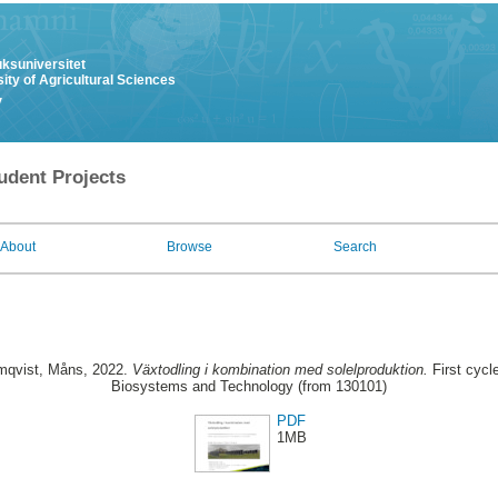
uksuniversitet
ity of Agricultural Sciences
y
udent Projects
About
Browse
Search
mqvist, Måns
, 2022.
Växtodling i kombination med solelproduktion.
First cycl
Biosystems and Technology (from 130101)
PDF
1MB