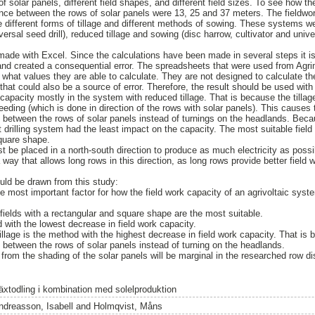
 solar panels, different field shapes, and different field sizes. To see how the
ance between the rows of solar panels were 13, 25 and 37 meters. The fieldwo
e different forms of tillage and different methods of sowing. These systems we
rsal seed drill), reduced tillage and sowing (disc harrow, cultivator and univer
ade with Excel. Since the calculations have been made in several steps it is 
d created a consequential error. The spreadsheets that were used from Agrim
what values they are able to calculate. They are not designed to calculate the
that could also be a source of error. Therefore, the result should be used with
apacity mostly in the system with reduced tillage. That is because the tillag
seeding (which is done in direction of the rows with solar panels). This causes 
tween the rows of solar panels instead of turnings on the headlands. Becaus
 drilling system had the least impact on the capacity. The most suitable field
square shape.
t be placed in a north-south direction to produce as much electricity as poss
a way that allows long rows in this direction, as long rows provide better field
uld be drawn from this study:
he most important factor for how the field work capacity of an agrivoltaic syst
 fields with a rectangular and square shape are the most suitable.
od with the lowest decrease in field work capacity.
llage is the method with the highest decrease in field work capacity. That is 
etween the rows of solar panels instead of turning on the headlands.
t from the shading of the solar panels will be marginal in the researched row 
äxtodling i kombination med solelproduktion
ndreasson, Isabell
and
Holmqvist, Måns