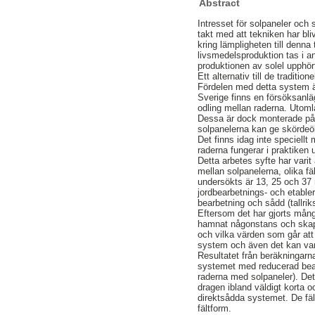
Abstract
Intresset för solpaneler och 
takt med att tekniken har bli
kring lämpligheten till denn
livsmedelsproduktion tas i an
produktionen av solel upphör
Ett alternativ till de tradit
Fördelen med detta system är
Sverige finns en försöksanlä
odling mellan raderna. Utomla
Dessa är dock monterade på e
solpanelerna kan ge skördeök
Det finns idag inte speciell
raderna fungerar i praktiken
Detta arbetes syfte har varit
mellan solpanelerna, olika fä
undersökts är 13, 25 och 37 
jordbearbetnings- och etable
bearbetning och sådd (tallri
Eftersom det har gjorts många
hamnat någonstans och skapat
och vilka värden som går att 
system och även det kan vara
Resultatet från beräkningarn
systemet med reducerad bearb
raderna med solpaneler). Det
dragen ibland väldigt korta 
direktsådda systemet. De fäl
fältform.