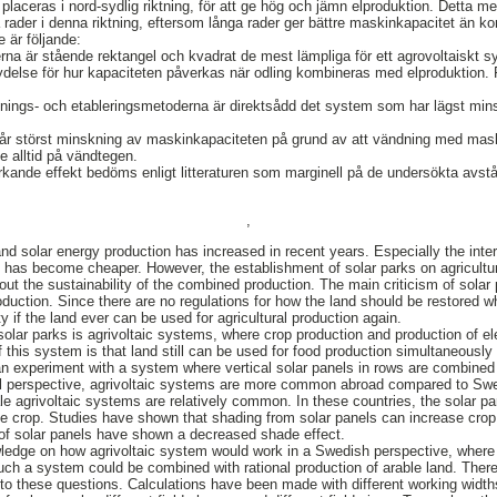
aceras i nord-sydlig riktning, för att ge hög och jämn elproduktion. Detta med
rader i denna riktning, eftersom långa rader ger bättre maskinkapacitet än ko
e är följande:
rna är stående rektangel och kvadrat de mest lämpliga för ett agrovoltaiskt 
ydelse för hur kapaciteten påverkas när odling kombineras med elproduktion. Fä
tnings- och etableringsmetoderna är direktsådd det system som har lägst min
år störst minskning av maskinkapaciteten på grund av att vändning med mask
e alltid på vändtegen.
kande effekt bedöms enligt litteraturen som marginell på de undersökta avst
,
and solar energy production has increased in recent years. Especially the inter
 has become cheaper. However, the establishment of solar parks on agricultura
out the sustainability of the combined production. The main criticism of solar p
production. Since there are no regulations for how the land should be restored 
y if the land ever can be used for agricultural production again.
 solar parks is agrivoltaic systems, where crop production and production of e
his system is that land still can be used for food production simultaneously a
n experiment with a system where vertical solar panels in rows are combined
al perspective, agrivoltaic systems are more common abroad compared to Sw
le agrivoltaic systems are relatively common. In these countries, the solar p
 crop. Studies have shown that shading from solar panels can increase crop 
of solar panels have shown a decreased shade effect.
edge on how agrivoltaic system would work in a Swedish perspective, where t
h a system could be combined with rational production of arable land. Theref
s to these questions. Calculations have been made with different working width