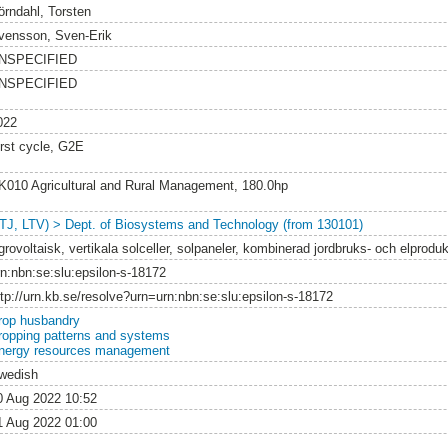
örndahl, Torsten
vensson, Sven-Erik
NSPECIFIED
NSPECIFIED
022
irst cycle, G2E
K010 Agricultural and Rural Management, 180.0hp
LTJ, LTV) > Dept. of Biosystems and Technology (from 130101)
rovoltaisk, vertikala solceller, solpaneler, kombinerad jordbruks- och elproduk
rn:nbn:se:slu:epsilon-s-18172
ttp://urn.kb.se/resolve?urn=urn:nbn:se:slu:epsilon-s-18172
rop husbandry
ropping patterns and systems
nergy resources management
wedish
0 Aug 2022 10:52
1 Aug 2022 01:00