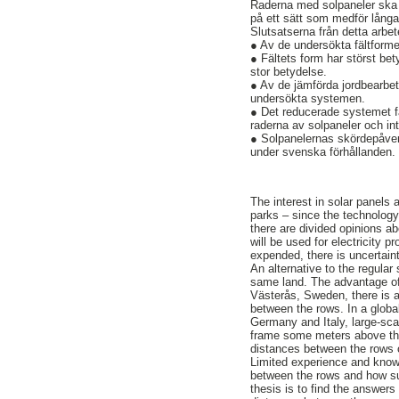
Raderna med solpaneler ska pl
på ett sätt som medför långa 
Slutsatserna från detta arbet
● Av de undersökta fältforme
● Fältets form har störst bet
stor betydelse.
● Av de jämförda jordbearbe
undersökta systemen.
● Det reducerade systemet f
raderna av solpaneler och int
● Solpanelernas skördepåver
under svenska förhållanden.
The interest in solar panels 
parks – since the technology
there are divided opinions ab
will be used for electricity 
expended, there is uncertaint
An alternative to the regular
same land. The advantage of t
Västerås, Sweden, there is a
between the rows. In a glob
Germany and Italy, large-sca
frame some meters above the
distances between the rows 
Limited experience and knowl
between the rows and how suc
thesis is to find the answer