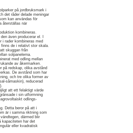
solparker på jordbruksmark i
 och det råder delade meningar
k som kan användas för
 återställas när
produktion kombineras.
 den även producerar el. I
er i rader kombineras med
inns de i relativt stor skala.
 att skuggan från
llan solpanelerna.
mbinerat med odling mellan
 brukande av åkermarken.
er på redskap, olika avstånd
 påverkas. De avstånd som har
ing, och tre olika former av
rsal-såmaskin), reducerad
).
igt att ett felaktigt värde
gränsade i sin utformning
 agrovoltaiskt odlings-
. Detta beror på att i
som är i samma riktning som
å vändtegen, därmed blir
å kapaciteten har det
ngulär eller kvadratisk