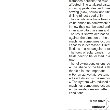
distances between the rows of
affected. The analyzed dist
spraying pesticides and thre
sowing (plow, harrow and unive
drilling (direct seed drill).
The calculations have been m
value ended up somewhere an
in how they can be used and 
in an agrivoltaic system and 
The result shows decreased c
against the direction of the 
machines sometimes occurs be
capacity is decreased. Direct
fields with a rectangular or 
The rows of solar panels mus
fields need to be located in 
rows.
The following conclusions co
● The shape of the field is t
the field is less important.
● For an agrivoltaic system,
● Direct drilling is the meth
● The system with reduced ti
machines sometimes occurs b
● The yield-increasing effec
conditions.
Main title:
V
Authors:
A