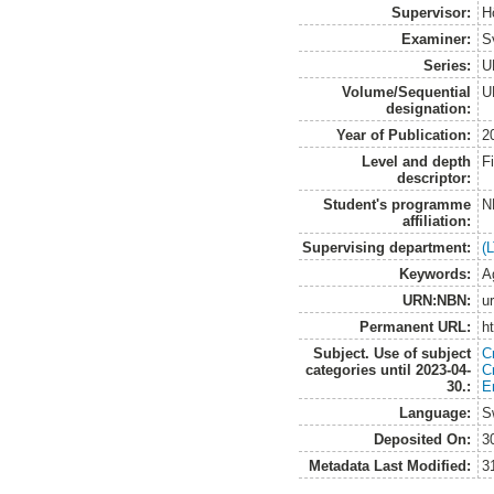
Supervisor:
H
Examiner:
S
Series:
U
Volume/Sequential
U
designation:
Year of Publication:
2
Level and depth
F
descriptor:
Student's programme
N
affiliation:
Supervising department:
(
Keywords:
Ag
URN:NBN:
u
Permanent URL:
h
Subject. Use of subject
C
categories until 2023-04-
C
30.:
E
Language:
S
Deposited On:
3
Metadata Last Modified:
3