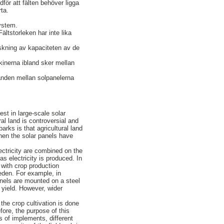
för att fälten behöver ligga
rta.
system.
ltstorleken har inte lika
skning av kapaciteten av de
inerna ibland sker mellan
ånden mellan solpanelerna
est in large-scale solar
l land is controversial and
arks is that agricultural land
when the solar panels have
lectricity are combined on the
s electricity is produced. In
 with crop production
eden. For example, in
anels are mounted on a steel
yield. However, wider
he crop cultivation is done
ore, the purpose of this
s of implements, different