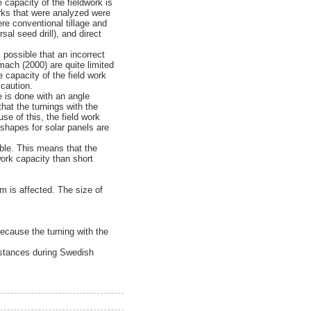
 capacity of the fieldwork is
rks that were analyzed were
re conventional tillage and
sal seed drill), and direct
possible that an incorrect
ach (2000) are quite limited
 capacity of the field work
 caution.
e is done with an angle
that the turnings with the
e of this, the field work
 shapes for solar panels are
ible. This means that the
 work capacity than short
em is affected. The size of
because the turning with the
distances during Swedish