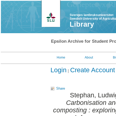
Sveriges lantbruksuniversitet
Swedish University of Agricult
Library
Epsilon Archive for Student Pro
Home
About
B
Login
Create Account
Share
Stephan, Ludwi
Carbonisation and
composting : explori