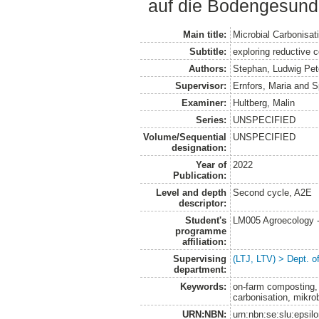
auf die Bodengesundh
Main title:
Microbial Carbonisat
Subtitle:
exploring reductive 
Authors:
Stephan, Ludwig Pet
Supervisor:
Ernfors, Maria
and
S
Examiner:
Hultberg, Malin
Series:
UNSPECIFIED
Volume/Sequential
UNSPECIFIED
designation:
Year of
2022
Publication:
Level and depth
Second cycle, A2E
descriptor:
Student's
LM005 Agroecology 
programme
affiliation:
Supervising
(LTJ, LTV) > Dept. 
department:
Keywords:
on-farm composting, 
carbonisation, mikro
URN:NBN:
urn:nbn:se:slu:epsil