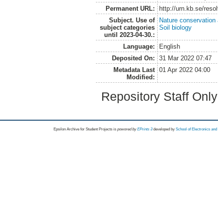
Permanent URL:
http://urn.kb.se/res
Subject. Use of
Nature conservation
subject categories
Soil biology
until 2023-04-30.:
Language:
English
Deposited On:
31 Mar 2022 07:47
Metadata Last
01 Apr 2022 04:00
Modified:
Repository Staff Onl
Epsilon Archive for Student Projects is
powored by
EPrints 3
developed by
School of Electronics an