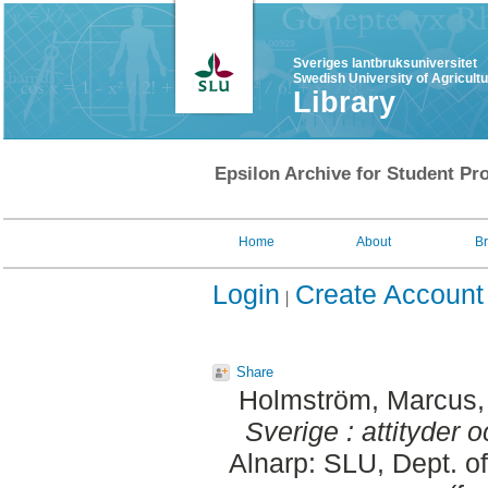
Sveriges lantbruksuniversitet
Swedish University of Agricult
Library
Epsilon Archive for Student Pro
Home
About
B
Login
Create Account
Share
Holmström, Marcus
Sverige : attityder o
Alnarp: SLU, Dept. o