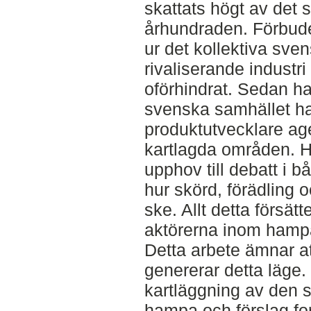
skattats högt av det 
århundraden. Förbude
ur det kollektiva sv
rivaliserande industri
oförhindrat. Sedan ha
svenska samhället ha
produktutvecklare age
kartlagda områden. H
upphov till debatt i 
hur skörd, förädling 
ske. Allt detta försät
aktörerna inom hampain
Detta arbete ämnar at
genererar detta läge.
kartläggning av den s
hampa och förslag for