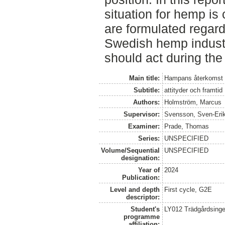
situation for hemp i
are formulated regard
Swedish hemp indust
should act during the
Main title:
Hampans återkomst 
Subtitle:
attityder och framtid
Authors:
Holmström, Marcus
Supervisor:
Svensson, Sven-Eri
Examiner:
Prade, Thomas
Series:
UNSPECIFIED
Volume/Sequential
UNSPECIFIED
designation:
Year of
2024
Publication:
Level and depth
First cycle, G2E
descriptor:
Student's
LY012 Trädgårdsinge
programme
affiliation: