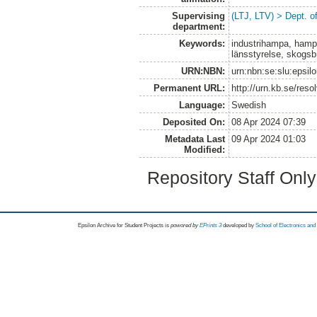
Supervising
(LTJ, LTV) > Dept. 
department:
Keywords:
industrihampa, hampao
länsstyrelse, skogsb
URN:NBN:
urn:nbn:se:slu:epsil
Permanent URL:
http://urn.kb.se/res
Language:
Swedish
Deposited On:
08 Apr 2024 07:39
Metadata Last
09 Apr 2024 01:03
Modified:
Repository Staff Onl
Epsilon Archive for Student Projects is
powored by
EPrints 3
developed by
School of Electronics an