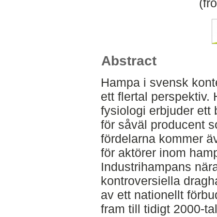
(fr
Abstract
Hampa i svensk konte
ett flertal perspekti
fysiologi erbjuder ett
för såväl producent
fördelarna kommer äv
för aktörer inom hamp
Industrihampans när
kontroversiella dragha
av ett nationellt förb
fram till tidigt 2000