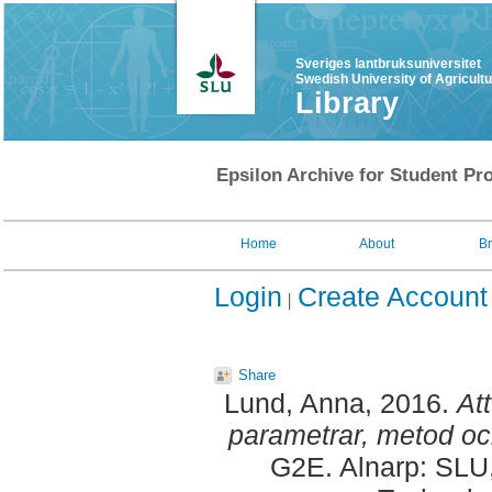
Sveriges lantbruksuniversitet
Swedish University of Agricult
Library
Epsilon Archive for Student Pro
Home
About
B
Login
Create Account
Share
Lund, Anna
, 2016.
Att
parametrar, metod oc
G2E. Alnarp: SLU,