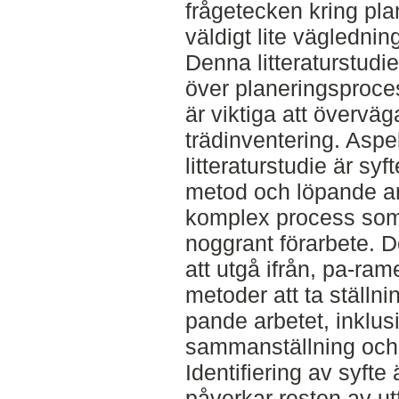
frågetecken kring pl
väldigt lite vägledni
Denna litteraturstudie
över planeringsproce
är viktiga att övervä
trädinventering. Aspe
litteraturstudie är syf
metod och löpande arb
komplex process som
noggrant förarbete. 
att utgå ifrån, pa-ram
metoder att ta ställnin
pande arbetet, inklus
sammanställning och 
Identifiering av syfte 
påverkar resten av ut