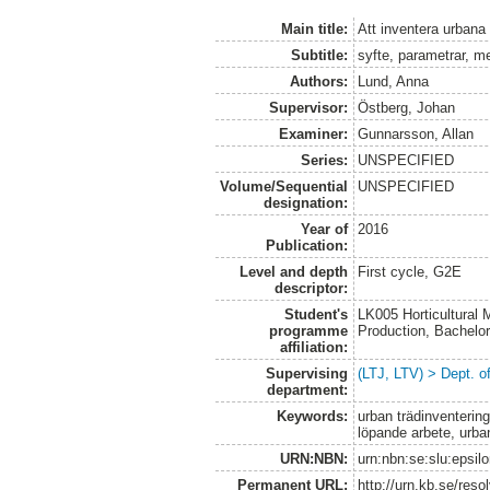
Main title:
Att inventera urbana 
Subtitle:
syfte, parametrar, m
Authors:
Lund, Anna
Supervisor:
Östberg, Johan
Examiner:
Gunnarsson, Allan
Series:
UNSPECIFIED
Volume/Sequential
UNSPECIFIED
designation:
Year of
2016
Publication:
Level and depth
First cycle, G2E
descriptor:
Student's
LK005 Horticultural
programme
Production, Bachel
affiliation:
Supervising
(LTJ, LTV) > Dept. 
department:
Keywords:
urban trädinventering
löpande arbete, urba
URN:NBN:
urn:nbn:se:slu:epsil
Permanent URL:
http://urn.kb.se/res