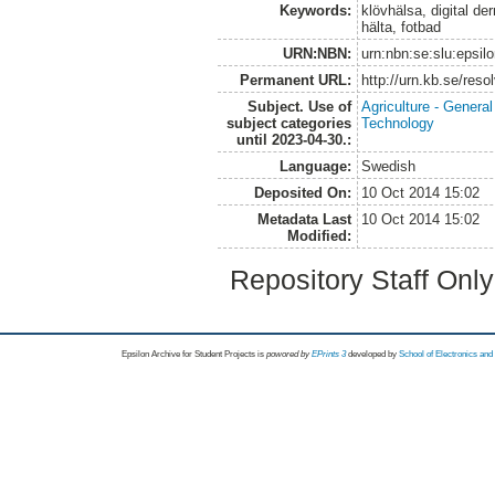
Keywords:
klövhälsa, digital d
hälta, fotbad
URN:NBN:
urn:nbn:se:slu:epsil
Permanent URL:
http://urn.kb.se/res
Subject. Use of
Agriculture - Genera
subject categories
Technology
until 2023-04-30.:
Language:
Swedish
Deposited On:
10 Oct 2014 15:02
Metadata Last
10 Oct 2014 15:02
Modified:
Repository Staff Onl
Epsilon Archive for Student Projects is
powored by
EPrints 3
developed by
School of Electronics an