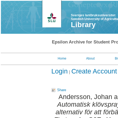
Sveriges lantbruksuniversitet
Swedish University of Agricult
Library
Epsilon Archive for Student Pro
Home
About
B
Login
Create Account
Share
Andersson, Johan
a
Automatisk klövspra
alternativ för att för