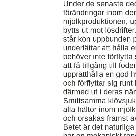
Under de senaste dec
förändringar inom de
mjölkproduktionen, u
bytts ut mot lösdrift
står kon uppbunden p
underlättar att hålla
behöver inte förflytta s
att få tillgång till fode
upprätthålla en god h
och förflyttar sig runt
därmed ut i deras när
Smittsamma klövsjukd
alla hältor inom mjö
och orsakas främst av
Betet är det naturliga
har en mekaniskt ren