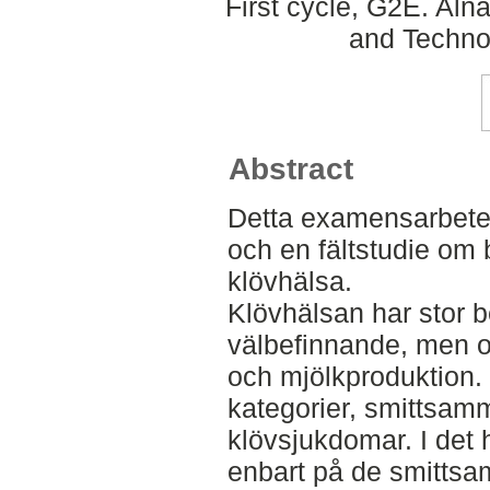
First cycle, G2E. Aln
and Techno
Abstract
Detta examensarbete 
och en fältstudie om
klövhälsa.
Klövhälsan har stor b
välbefinnande, men o
och mjölkproduktion. 
kategorier, smittsam
klövsjukdomar. I det h
enbart på de smitts