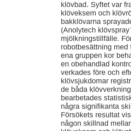
klövbad. Syftet var f
klöveksem och klövrö
bakklövarna sprayad
(Anolytech klövspray
mjölkningstillfälle. F
robotbesättning med 
ena gruppen kor beh
en obehandlad kontro
verkades före och eft
klövsjukdomar registr
de båda klövverknin
bearbetades statistisk
några signifikanta sk
Försökets resultat vis
någon skillnad mella