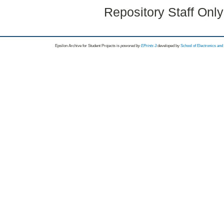
Repository Staff Onl
Epsilon Archive for Student Projects is
powored by
EPrints 3
developed by
School of Electronics an