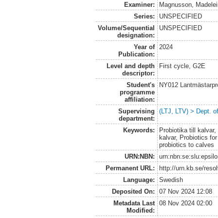
Examiner:
Magnusson, Madelei
Series:
UNSPECIFIED
Volume/Sequential
UNSPECIFIED
designation:
Year of
2024
Publication:
Level and depth
First cycle, G2E
descriptor:
Student's
NY012 Lantmästarpr
programme
affiliation:
Supervising
(LTJ, LTV) > Dept. 
department:
Keywords:
Probiotika till kalvar
kalvar, Probiotics for
probiotics to calves
URN:NBN:
urn:nbn:se:slu:epsil
Permanent URL:
http://urn.kb.se/res
Language:
Swedish
Deposited On:
07 Nov 2024 12:08
Metadata Last
08 Nov 2024 02:00
Modified: