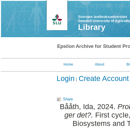
Sveriges lantbruksuniversitet
Swedish University of Agricult
Library
Epsilon Archive for Student Pro
Home
About
B
Login
Create Account
Share
Bååth, Ida
, 2024.
Prob
ger det?.
First cycle
Biosystems and T