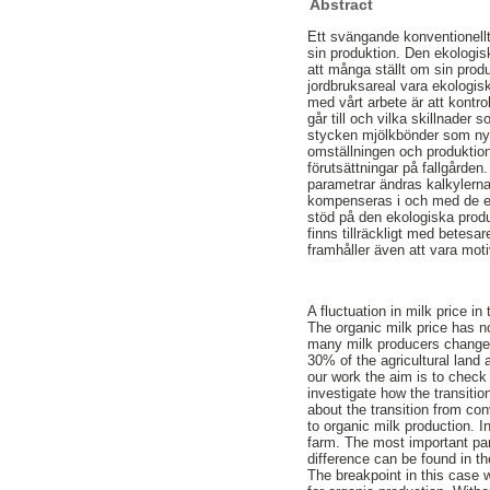
Abstract
Ett svängande konventionellt
sin produktion. Den ekologisk
att många ställt om sin prod
jordbruksareal vara ekologisk
med vårt arbete är att kontro
går till och vilka skillnader 
stycken mjölkbönder som nylig
omställningen och produktion
förutsättningar på fallgårde
parametrar ändras kalkylerna
kompenseras i och med de ext
stöd på den ekologiska produk
finns tillräckligt med betesar
framhåller även att vara moti
A fluctuation in milk price i
The organic milk price has n
many milk producers change 
30% of the agricultural land 
our work the aim is to check 
investigate how the transitio
about the transition from co
to organic milk production. I
farm. The most important param
difference can be found in th
The breakpoint in this case 