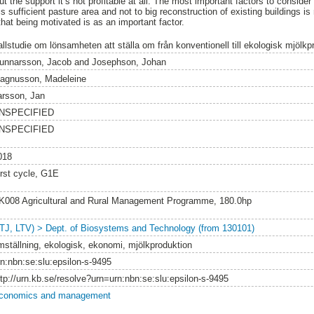
ut the support it’s not profitable at all. The most important factors to conside
 is sufficient pasture area and not to big reconstruction of existing buildings i
hat being motivated is as an important factor.
allstudie om lönsamheten att ställa om från konventionell till ekologisk mjölkp
unnarsson, Jacob
and
Josephson, Johan
agnusson, Madeleine
arsson, Jan
NSPECIFIED
NSPECIFIED
018
irst cycle, G1E
K008 Agricultural and Rural Management Programme, 180.0hp
LTJ, LTV) > Dept. of Biosystems and Technology (from 130101)
mställning, ekologisk, ekonomi, mjölkproduktion
rn:nbn:se:slu:epsilon-s-9495
ttp://urn.kb.se/resolve?urn=urn:nbn:se:slu:epsilon-s-9495
conomics and management