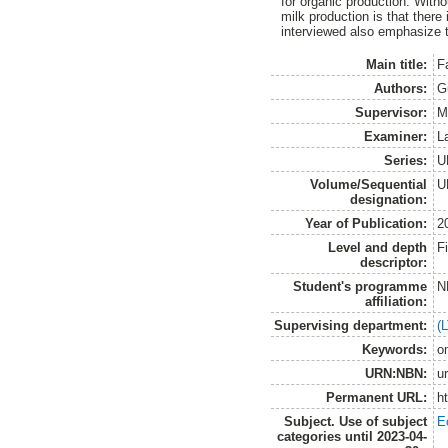
for organic production. Witho
milk production is that there
interviewed also emphasize t
Main title:
F
Authors:
G
Supervisor:
M
Examiner:
L
Series:
U
Volume/Sequential
U
designation:
Year of Publication:
2
Level and depth
F
descriptor:
Student's programme
N
affiliation:
Supervising department:
(
Keywords:
o
URN:NBN:
u
Permanent URL:
h
Subject. Use of subject
E
categories until 2023-04-