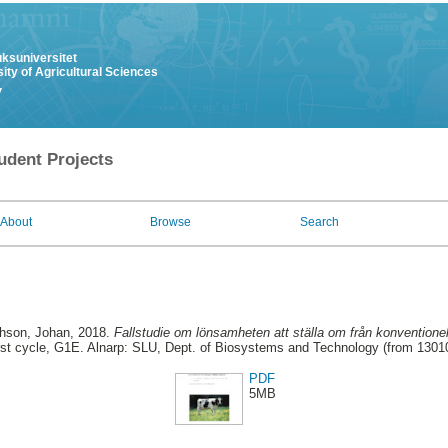
uksuniversitet
ity of Agricultural Sciences
y
udent Projects
About
Browse
Search
hson, Johan
, 2018.
Fallstudie om lönsamheten att ställa om från konventionell
rst cycle, G1E. Alnarp: SLU, Dept. of Biosystems and Technology (from 1301
PDF
5MB