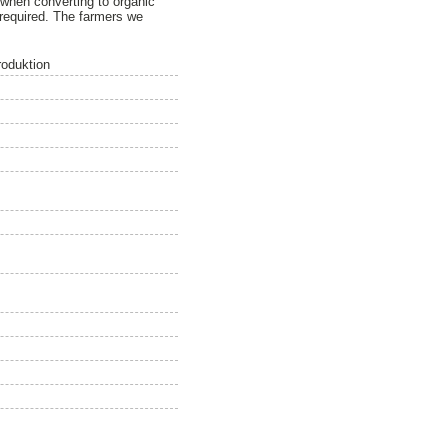
r when converting to organic
s required. The farmers we
roduktion