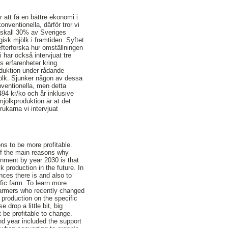
 att få en bättre ekonomi i
nventionella, därför tror vi
å skall 30% av Sveriges
gisk mjölk i framtiden. Syftet
efterforska hur omställningen
i har också intervjuat tre
s erfarenheter kring
oduktion under rådande
jölk. Sjunker någon av dessa
nventionella, men detta
94 kr/ko och år inklusive
mjölkproduktion är at det
rukarna vi intervjuat
ns to be more profitable.
 of the main reasons why
rnment by year 2030 is that
k production in the future. In
ences there is and also to
ific farm. To learn more
 farmers who recently changed
k production on the specific
 drop a little bit, big
t be profitable to change.
nd year included the support