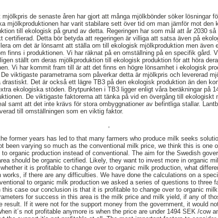
 mjölkpris de senaste åren har gjort att många mjölkbönder söker lösningar för
a mjölkproduktionen har varit stabilare sett över tid om man jämför mot den ko
uktion till ekologisk på grund av detta. Regeringen har som mål att år 2030 s
t certifierad. Detta bör betyda att regeringen är villiga att satsa även på ekolo
llera om det är lönsamt att ställa om till ekologisk mjölkproduktion men även 
som finns i produktionen. Vi har räknat på en omställning på en specifik gård. V
en ställt om deras mjölkproduktion till ekologisk produktion för att höra dera
en. Vi har kommit fram till är att det finns en högre lönsamhet i ekologisk pr
n. De viktigaste parametrarna som påverkar detta är mjölkpris och levererad m
 drastiskt. Det är också ett lägre TB3 på den ekologisk produktion än den ko
ra ekologiska stöden. Brytpunkten i TB3 ligger enligt våra beräkningar på 14
tionen. De viktigaste faktorerna att tänka på vid en övergång till ekologiskt 
eal samt att det inte krävs för stora ombyggnationer av befintliga stallar. Lantb
verad till omställningen som en viktig faktor.
,
n the former years has led to that many farmers who produce milk seeks solutio
ot been varying so much as the conventional milk price, we think this is one
to organic production instead of conventional. The aim for the Swedish gove
area should be organic certified. Likely, they want to invest more in organic mil
whether it is profitable to change over to organic milk production, what differ
n works, if there are any difficulties. We have done the calculations on a spec
nventional to organic milk production we asked a series of questions to three
n this case our conclusion is that it is profitable to change over to organic mil
eters for success in this area is the milk price and milk yield, if any of those
e result. If it were not for the support money from the government, it would no
when it´s not profitable anymore is when the price are under 1494 SEK /cow a