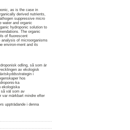
ponic, as is the case in
ganically derived nutrients,
 pathogen suppressive micro
ure water and organic
ganic hydroponic solution to
mmendations. The organic
ls of fluorescent
ve analysis of microorganisms
ue environ-ment and its
hydroponisk odling, så som är
vecklingen av ekologisk
äxtskyddsstrategin i
 egenskaper hos
ydroponis-ka
n ekologiska
, så väl som av
 var märkbart mindre efter
ers uppträdande i denna