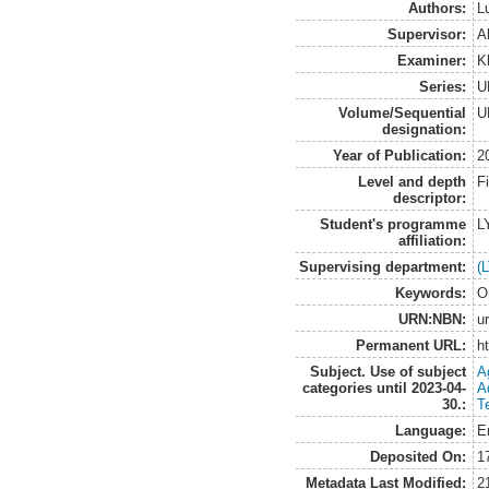
Authors:
L
Supervisor:
A
Examiner:
K
Series:
U
Volume/Sequential
U
designation:
Year of Publication:
2
Level and depth
F
descriptor:
Student's programme
L
affiliation:
Supervising department:
(
Keywords:
O
URN:NBN:
u
Permanent URL:
h
Subject. Use of subject
A
categories until 2023-04-
A
30.:
T
Language:
E
Deposited On:
1
Metadata Last Modified:
2