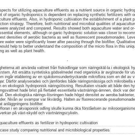
pects for utilizing aquaculture effluents as a nutrient source in organic hydro
of organic hydroponics is dependent on replacing synthetic fertilizers with or
ulture effluents. Also, in hydroponic cultivation the establishment of a plant
tection strategy. Therefore, both nutritional and microbial qualities of aquacult
n were analyzed and compared. Results showed both aquaculture water and or-
essential elements, although or-ganic hydroponic solution was closer to reco
ghest densities of aerobic bacteria as well as fluorescent pseudomonades. Leve
 water were significantly lower after passing through the biofilter. Qualitati
ould help to better understand the composition of the micro flora in this uniq
ing as well as plant health.
,
gheterna att använda vattnet från fiskodlingar som näringskäl-la i ekologisk 
system. Att ersätta syntetiska gödselmedel med organiska är avgörande för ut
om ingår etablering av en sjukdomsundertryckande mikroflora som en del av v
ar. Därför analyserades och jämfördes både näringsmässiga och mikrobiella
n en ekologisk hydroponisk näringslösning. Resultaten visade att både den h
ingsvattnet hade brist på flertalet essentiella västnärings-ämnen, dock var de
l. Den ekologiska närings-lösningen hade högst densitet av aeroba bakterier
er. Nivån av svampar var likvärdig. Halten av fluorescerande pseudomonader
t anläggningens biofilter.
ofloran i en akvaponisk odling skulle kunna öka förståelsen av mikroorganism
inverkan på växt-skydd och växtnäringscykeln.
uaculture effluents as fertilizer in hydroponic cultivation
 case study comparing nutritional and microbiological properties