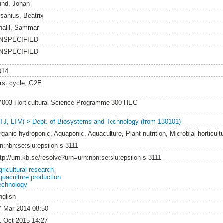
und, Johan
lsanius, Beatrix
halil, Sammar
NSPECIFIED
NSPECIFIED
014
irst cycle, G2E
Y003 Horticultural Science Programme 300 HEC
LTJ, LTV) > Dept. of Biosystems and Technology (from 130101)
rganic hydroponic, Aquaponic, Aquaculture, Plant nutrition, Microbial horticult
rn:nbn:se:slu:epsilon-s-3111
ttp://urn.kb.se/resolve?urn=urn:nbn:se:slu:epsilon-s-3111
gricultural research
quaculture production
echnology
nglish
7 Mar 2014 08:50
1 Oct 2015 14:27