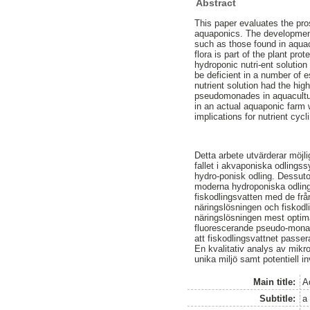
Abstract
This paper evaluates the pros
aquaponics. The development 
such as those found in aquac
flora is part of the plant pro
hydroponic nutri-ent solutio
be deficient in a number of 
nutrient solution had the hi
pseudomonades in aquaculture
in an actual aquaponic farm w
implications for nutrient cycl
Detta arbete utvärderar möjli
fallet i akvaponiska odlings
hydro-ponisk odling. Dessut
moderna hydroponiska odling
fiskodlingsvatten med de frå
näringslösningen och fiskodl
näringslösningen mest optima
fluorescerande pseudo-monad
att fiskodlingsvattnet passera
En kvalitativ analys av mikr
unika miljö samt potentiell 
Main title:
Aq
Subtitle:
a