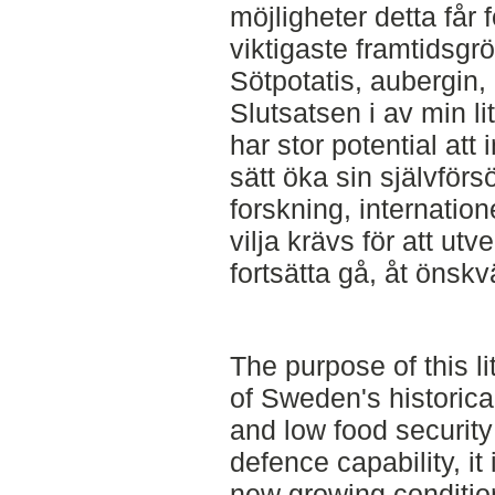
möjligheter detta får
viktigaste framtidsgr
Sötpotatis, aubergin
Slutsatsen i av min li
har stor potential att
sätt öka sin självför
forskning, internatio
vilja krävs för att ut
fortsätta gå, åt önskvä
The purpose of this li
of Sweden's historical
and low food security 
defence capability, it
new growing conditio