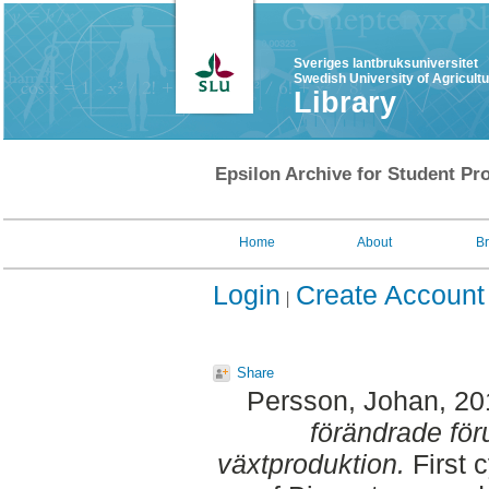
Sveriges lantbruksuniversitet
Swedish University of Agricult
Library
Epsilon Archive for Student Pro
Home
About
B
Login
Create Account
Share
Persson, Johan
, 2
förändrade för
växtproduktion.
First 