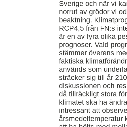
Sverige och när vi ka
norrut av grödor vi od
beaktning. Klimatpr
RCP4,5 från FN:s int
är en av fyra olika pe
prognoser. Vald prog
stämmer överens me
faktiska klimatförän
används som underlag 
sträcker sig till år 2
diskussionen och res
då tillräckligt stora f
klimatet ska ha ändrat
intressant att observ
årsmedeltemperatur k
att ha höjts med mella