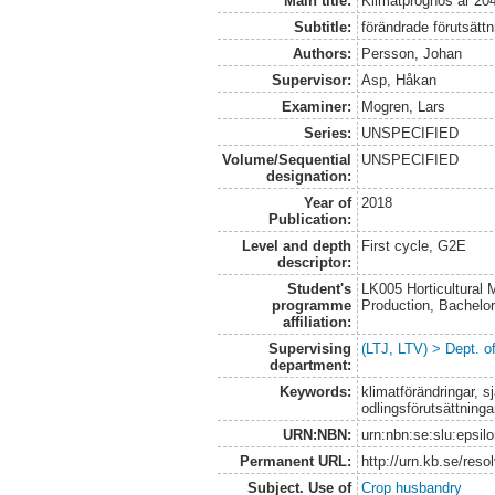
Main title:
Klimatprognos år 20
Subtitle:
förändrade förutsätt
Authors:
Persson, Johan
Supervisor:
Asp, Håkan
Examiner:
Mogren, Lars
Series:
UNSPECIFIED
Volume/Sequential
UNSPECIFIED
designation:
Year of
2018
Publication:
Level and depth
First cycle, G2E
descriptor:
Student's
LK005 Horticultural
programme
Production, Bachel
affiliation:
Supervising
(LTJ, LTV) > Dept. 
department:
Keywords:
klimatförändringar, s
odlingsförutsättninga
URN:NBN:
urn:nbn:se:slu:epsil
Permanent URL:
http://urn.kb.se/res
Subject. Use of
Crop husbandry