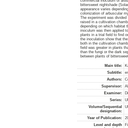
commercial inoculum of arbus
bittersweet nightshade (Sola
appearance varies depending 
colonization of arbuscular my
The experiment was divided i
raised in a cultivation chamb
depending on which habitat t
inoculum was then applied to
plants in a trial field to fin
the inoculation show that the
both in the cultivation chamb
field was greater in plants t
than the fungi or the dark se
between plants of bitterswe
Main title:
K
Subtitle:
e
Authors:
C
Supervisor:
Al
Examiner:
D
Series:
U
Volume/Sequential
U
designation:
Year of Publication:
2
Level and depth
F