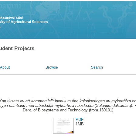
uksuniversitet
ity of Agricultural Sciences
y
udent Projects
About
Browse
Search
Kan tillsats av ett kommersiellt inokulum öka koloniseringen av mykorrhiza och
otyp i samband med arbuskulär mykorrhiza i besksöta (Solanum dulcamara).
F
Dept. of Biosystems and Technology (from 130101)
PDF
1MB