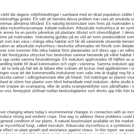
ig värld där dagens miljöförändringar i samband med en ökad population ställer
dskraftiga grödor. Ett sätt att bemöta dessa problem kan vara att använda sig
äxternas allmänna tillstånd. En naturlig biostimulant som finns på marknaden id
kulära mykorrhizasvampar, kallade inokulum. Arbuskulär mykorrhiza är en symb
anses ha en positiv påverkan på plantans tillväxt och stresstålighet. I denn
inns på marknaden. Inokulering gjordes på en vild art inom potatissläktet s
rt som kan växa i många olika habitat och får då varierande utseende beroend
onisation av arbuskulär mykorrhiza i besksöta utformades ett försök som delad
tioner som kommer från olika habitat först planterades och drevs upp i en od
all det fenotypiska uttrycket hos besksötan varierar beroende på vilket habitat 
s upp under samma förutsättningar. Ett inokulum applicerades till hälften av
andling ledde till ökad kolonisation och vigör i växterna. Samma inokulum appl
 att ta reda på ifall det är lättare eller svårare att lyckas med applikationen i
eringen visar att det kommersiella inokulumet som valts inte är dugligt nog för 
sksöta varken i odlingskammare eller på friland. Vid mätningar av plantor visa
friland är större hos plantor som blivit behandlade med inokulum, detta skulle 
met snarare än svamparna, eller de andra svampendofyter som påträffades i i
n viss fenotypisk skillnad mellan besksötaplantor som drivits upp från frön ba
,
orever changing where today's environmental changes in connection with an inc
roduce strong and resilient crops. One way to address these problems could b
general condition of our plants. A natural biostimulant available on the market 
ar mycorrhizal fungi, called inoculum. Arbuscular mycorrhiza is a symbiosis b
ive effect on plant growth and resistance against stress. In this report, we exa