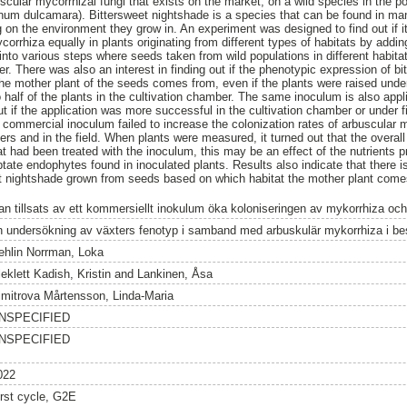
cular mycorrhizal fungi that exists on the market, on a wild species in the p
num dulcamara). Bittersweet nightshade is a species that can be found in many
on the environment they grow in. An experiment was designed to find out if it
corrhiza equally in plants originating from different types of habitats by add
nto various steps where seeds taken from wild populations in different habitat
er. There was also an interest in finding out if the phenotypic expression of b
he mother plant of the seeds comes from, even if the plants were raised unde
 half of the plants in the cultivation chamber. The same inoculum is also appl
d out if the application was more successful in the cultivation chamber or under 
 commercial inoculum failed to increase the colonization rates of arbuscular my
ers and in the field. When plants were measured, it turned out that the overall
hat had been treated with the inoculum, this may be an effect of the nutrients p
ptate endophytes found in inoculated plants. Results also indicate that there i
et nightshade grown from seeds based on which habitat the mother plant come
an tillsats av ett kommersiellt inokulum öka koloniseringen av mykorrhiza och 
n undersökning av växters fenotyp i samband med arbuskulär mykorrhiza i b
ehlin Norrman, Loka
eklett Kadish, Kristin
and
Lankinen, Åsa
imitrova Mårtensson, Linda-Maria
NSPECIFIED
NSPECIFIED
022
irst cycle, G2E