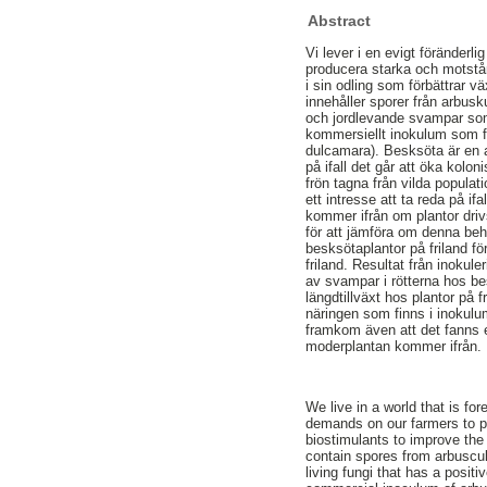
Abstract
Vi lever i en evigt föränderl
producera starka och motstån
i sin odling som förbättrar v
innehåller sporer från arbus
och jordlevande svampar som 
kommersiellt inokulum som f
dulcamara). Besksöta är en a
på ifall det går att öka kol
frön tagna från vilda popula
ett intresse att ta reda på if
kommer ifrån om plantor driv
för att jämföra om denna beh
besksötaplantor på friland för
friland. Resultat från inokul
av svampar i rötterna hos be
längdtillväxt hos plantor på 
näringen som finns i inokulu
framkom även att det fanns e
moderplantan kommer ifrån.
We live in a world that is f
demands on our farmers to p
biostimulants to improve the 
contain spores from arbuscul
living fungi that has a posit