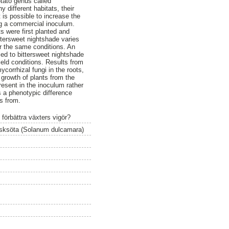
otato genus called
 different habitats, their
 is possible to increase the
ing a commercial inoculum.
s were first planted and
ittersweet nightshade varies
r the same conditions. An
ied to bittersweet nightshade
field conditions. Results from
corrhizal fungi in the roots,
 growth of plants from the
resent in the inoculum rather
s a phenotypic difference
s from.
förbättra växters vigör?
esksöta (Solanum dulcamara)