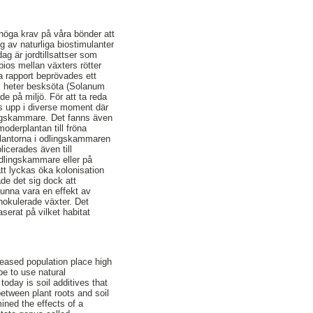
 höga krav på våra bönder att
 av naturliga biostimulanter
ag är jordtillsattser som
ios mellan växters rötter
a rapport beprövades ett
om heter besksöta (Solanum
e på miljö. För att ta reda
es upp i diverse moment där
lingskammare. Det fanns även
moderplantan till fröna
 plantorna i odlingskammaren
icerades även till
 odlingskammare eller på
att lyckas öka kolonisation
de det sig dock att
kunna vara en effekt av
nokulerade växter. Det
serat på vilket habitat
reased population place high
e to use natural
today is soil additives that
etween plant roots and soil
mined the effects of a