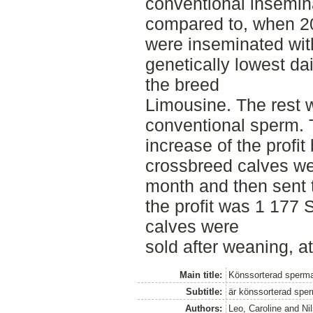
conventional insemin
compared to, when 20
were inseminated wit
genetically lowest da
the breed
Limousine. The rest 
conventional sperm. 
increase of the prof
crossbreed calves wer
month and then sent t
the profit was 1 177
calves were
sold after weaning, a
Main title:
Könssorterad sperma
Subtitle:
är könssorterad sper
Authors:
Leo, Caroline
and
Ni