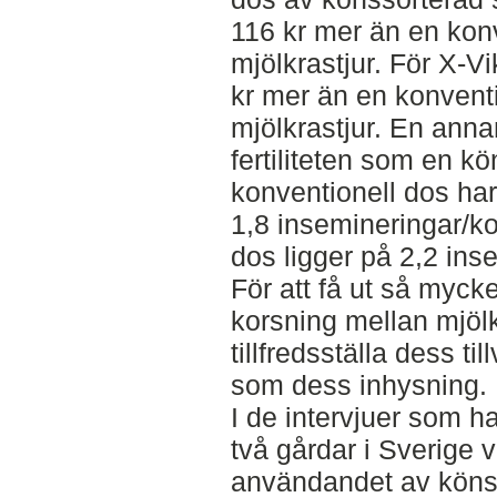
116 kr mer än en konv
mjölkrastjur. För X-Vi
kr mer än en konventi
mjölkrastjur. En ann
fertiliteten som en k
konventionell dos har 
1,8 insemineringar/k
dos ligger på 2,2 ins
För att få ut så myck
korsning mellan mjölk
tillfredsställa dess t
som dess inhysning.
I de intervjuer som h
två gårdar i Sverige va
användandet av könss