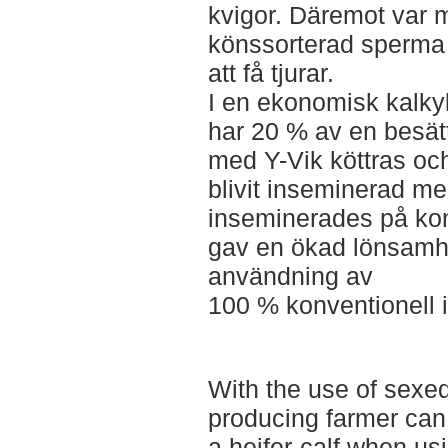
kvigor. Däremot var ma
könssorterad sperma 
att få tjurar.
I en ekonomisk kalkyl
har 20 % av en besätt
med Y-Vik köttras oc
blivit inseminerad m
inseminerades på konv
gav en ökad lönsamhe
användning av
100 % konventionell 
With the use of sexed
producing farmer can
a heifer-calf when us