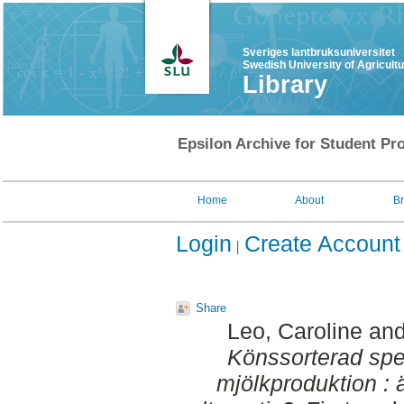
Sveriges lantbruksuniversitet
Swedish University of Agricult
Library
Epsilon Archive for Student Pro
Home
About
B
Login
Create Account
Share
Leo, Caroline
an
Könssorterad spe
mjölkproduktion : 