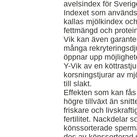
avelsindex för Sveri
Indexet som används 
kallas mjölkindex och
fettmängd och prote
Vik kan även garantera
många rekryteringsdjur
öppnar upp möjlighet
Y-Vik av en köttrastju
korsningstjurar av mj
till slakt.
Effekten som kan fås
högre tillväxt än snitt
friskare och livskraft
fertilitet. Nackdelar
könssorterade sperma
dos av könssorterad 