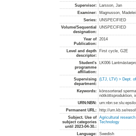
Supervisor:
Larsson, Jan
Examiner:
Magnusson, Madelei
Series:
UNSPECIFIED
Volume/Sequential
UNSPECIFIED
designation:
Year of
2014
Publication:
Level and depth
First cycle, G2E
descriptor:
Student's
LK006 Lantmästarpr
programme
affiliation:
Supervising
(LTJ, LTV) > Dept. 
department:
Keywords:
könssorterad sperma,
nötköttsproduktion, 
URN:NBN:
urn:nbn:se:slu:epsil
Permanent URL:
http://urn.kb.se/res
Subject. Use of
Agricultural research
subject categories
Technology
until 2023-04-30.:
Language:
Swedish