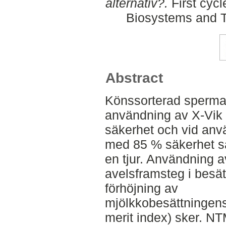
alternativ?.
First cycl
Biosystems and T
Abstract
Könssorterad sperma 
användning av X-Vik 
säkerhet och vid anv
med 85 % säkerhet sä
en tjur. Användning 
avelsframsteg i besä
förhöjning av
mjölkkobesättningens
merit index) sker. N