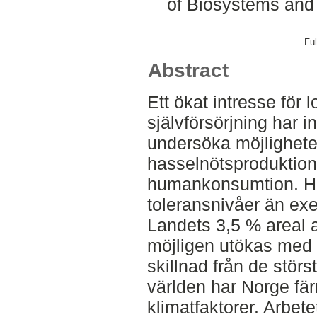
of Biosystems and
Ful
Abstract
Ett ökat intresse för
självförsörjning har in
undersöka möjlighete
hasselnötsproduktion 
humankonsumtion. Ha
toleransnivåer än ex
Landets 3,5 % areal 
möjligen utökas med h
skillnad från de stör
världen har Norge färr
klimatfaktorer. Arbet