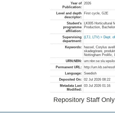
Year of
2026
Publication:
Level and depth
First cycle, G2E
descriptor:
Student's
LK005 Horticultural
programme
Production, Bachel
affiliation:
Supervising
(LTJ, LTV) > Dept. 
department:
Keywords:
hassel, Corylus avel
skadegörare, produkt
Nottingham Prolific, 
URN:NBN:
urn:nbn:se:slu:epsil
Permanent URL:
http://urn.kb.se/res
Language:
Swedish
Deposited On:
02 Jul 2026 08:22
Metadata Last
03 Jul 2026 01:16
Modified:
Repository Staff Onl