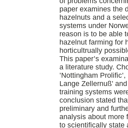
of problems concernin
paper examines the 
hazelnuts and a select
systems under Norweg
reason is to be able 
hazelnut farming for
horticultrually possib
This paper’s examinat
a literature study. C
’Nottingham Prolific’,
Lange Zellernuß’ and
training systems wer
conclusion stated that
preliminary and furth
analysis about more f
to scientifically sta