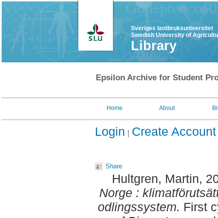
Sveriges lantbruksuniversitet
Swedish University of Agricult
Library
Epsilon Archive for Student Pro
Home
About
B
Login
Create Account
Share
Hultgren, Martin
, 2
Norge : klimatförutsät
odlingssystem.
First 