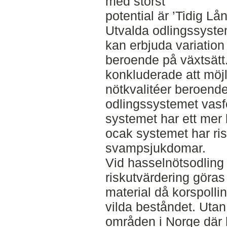
med störst
potential är ’Tidig Lå
Utvalda odlingssyst
kan erbjuda variation i
beroende på växtsätt
konkluderade att möjl
nötkvalitéer beroend
odlingssystemet vasfo
systemet har ett mer 
ocak systemet har ri
svampsjukdomar.
Vid hasselnötsodling
riskutvärdering göras
material då korspolline
vilda beståndet. Utan
områden i Norge där 