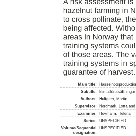
A risk assessment is 
hazelnut farming in 
to cross pollinate, the
being affected. Withou
areas in Norway that 
training systems coul
of those areas. The va
training systems in s
guarantee of harvest.
Main title:
Hasselnötsproduktio
Subtitle:
klimatförutsättninga
Authors:
Hultgren, Martin
Supervisor:
Nordmark, Lotta
an
Examiner:
Hovmalm, Helena
Series:
UNSPECIFIED
Volume/Sequential
UNSPECIFIED
designation: