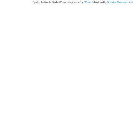
Epsilon Archive for Student Projects is
powored by
EPrints 3
developed by
School of Electronics an