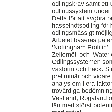
odlingskrav samt ett 
odlingssystem under n
Detta för att avgöra 
hasselnötsodling fö
odlingsmässigt möjlig
Arbetet baseras på en 
’Nottingham Prolific’,
Zellernöt’ och ’Water
Odlingssystemen som
vasform och häck. Slu
preliminär och vidare
analys om flera fakto
trovärdiga bedömnin
Vestland, Rogaland 
län med störst potenti