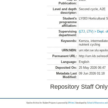
Publication:
Level and depth
Second cycle, A2E
descriptor:
Student's
LY003 Horticultura
programme
affiliation:
Supervising
(LTJ, LTV) > Dept. 
department:
Keywords:
Kernza, intermediate
nutrient cycling
URN:NBN:
urn:nbn:se:slu:epsil
Permanent URL:
http://urn.kb.se/res
Language:
English
Deposited On:
25 May 2026 06:47
Metadata Last
09 Jun 2026 01:18
Modified:
Repository Staff Onl
Epsilon Archive for Student Projects is
powored by
EPrints 3
developed by
School of Electronics an