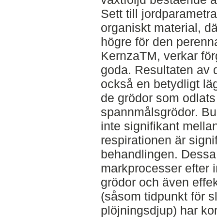
Sett till jordparametr
organiskt material, d
högre för den peren
KernzaTM, verkar fö
goda. Resultaten av d
också en betydligt lä
de grödor som odlats 
spannmålsgrödor. Bulk
inte signifikant mell
respirationen är sign
behandlingen. Dessa r
markprocesser efter 
grödor och även effek
(såsom tidpunkt för s
plöjningsdjup) har k