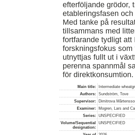
efterföljande grödor,
etableringsfasen och
Med tanke på resultat
tillsammans med litte
fortfarande tydligt a
forskningsfokus som f
utnyttjas fullt ut i vä
perenna spannmål sa
för direktkonsumtion.
Main title:
Intermediate wheatgr
Authors:
Sundström, Tove
Supervisor:
Dimitrova Mårtensso
Examiner:
Mogren, Lars
and
Ca
Series:
UNSPECIFIED
Volume/Sequential
UNSPECIFIED
designation:
Year of
2026