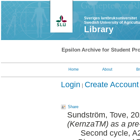
Sveriges lantbruksuniversitet
Swedish University of Agricult
Library
Epsilon Archive for Student Pro
Home
About
B
Login
Create Account
Share
Sundström, Tove
, 2
(KernzaTM) as a pre-
Second cycle, A2