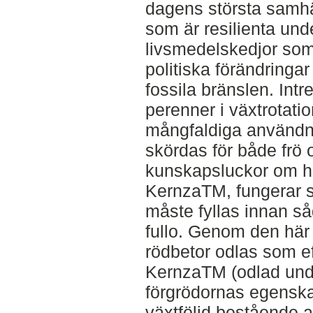
dagens största samh
som är resilienta unde
livsmedelskedjor som
politiska förändringa
fossila bränslen. Intre
perenner i växtrotati
mångfaldiga användn
skördas för både frö 
kunskapsluckor om h
KernzaTM, fungerar s
måste fyllas innan såd
fullo. Genom den här 
rödbetor odlas som ef
KernzaTM (odlad unde
förgrödornas egenska
växtföljd bestående 