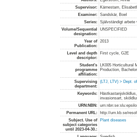
Supervisor:
Kärnestam, Elisabet
Examiner:
Sandskär, Boel
Series:
Självständigt arbete
Volume/Sequential
UNSPECIFIED
designation:
Year of
2013
Publication:
Level and depth
First cycle, G2E
descriptor:
Student's
LK005 Horticultural
programme
Production, Bachel
affiliation:
Supervising
(LTJ, LTV) > Dept. 
department:
Keywords:
Hästkastanjsköldlus,
invasionsart, sköldlu
URN:NBN:
urn:nbn:se:slu:epsil
Permanent URL:
http://urn.kb.se/res
Subject. Use of
Plant diseases
subject categories
until 2023-04-30.:
Language:
Swedish