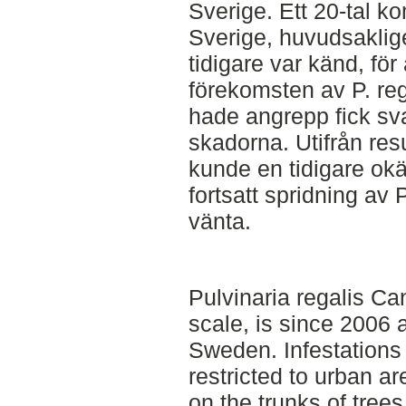
Sverige. Ett 20-tal 
Sverige, huvudsaklig
tidigare var känd, för
förekomsten av P. r
hade angrepp fick sv
skadorna. Utifrån res
kunde en tidigare ok
fortsatt spridning av P
vänta.
Pulvinaria regalis Ca
scale, is since 2006 
Sweden. Infestations 
restricted to urban a
on the trunks of tree