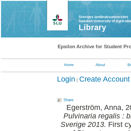
Sveriges lantbruksuniversitet
Swedish University of Agricult
Library
Epsilon Archive for Student Pro
Home
About
B
Login
Create Account
Share
Egerström, Anna
, 
Pulvinaria regalis : 
Sverige 2013.
First c