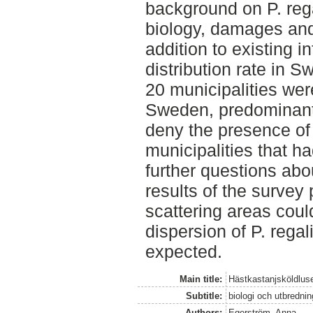
background on P. regal
biology, damages and
addition to existing i
distribution rate in
20 municipalities wer
Sweden, predominantl
deny the presence of 
municipalities that h
further questions ab
results of the survey
scattering areas coul
dispersion of P. regal
expected.
Main title:
Hästkastanjsköldluse
Subtitle:
biologi och utbredni
Authors:
Egerström, Anna