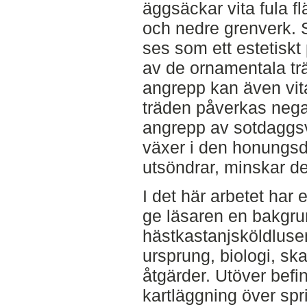
äggsäckar vita fula f
och nedre grenverk. 
ses som ett estetisk
av de ornamentala trä
angrepp kan även vita
träden påverkas neg
angrepp av sotdaggs
växer i den honungs
utsöndrar, minskar de
I det här arbetet har e
ge läsaren en bakgru
hästkastanjsköldlusen
ursprung, biologi, sk
åtgärder. Utöver befin
kartläggning över spr