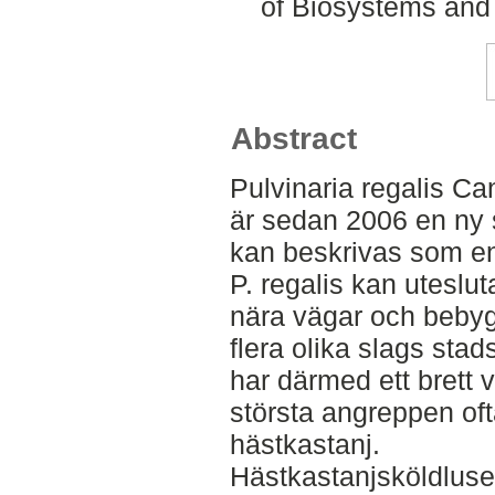
of Biosystems and
Abstract
Pulvinaria regalis Ca
är sedan 2006 en ny 
kan beskrivas som en
P. regalis kan uteslu
nära vägar och beby
flera olika slags stad
har därmed ett brett 
största angreppen oft
hästkastanj.
Hästkastanjsköldlus