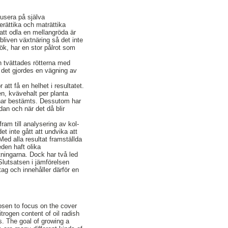
kusera på själva
erättika och maträttika
att odla en mellangröda är
bliven växtnäring så det inte
ök, har en stor pålrot som
an tvättades rötterna med
h det gjordes en vägning av
r att få en helhet i resultatet.
en, kvävehalt per planta
har bestämts. Dessutom har
dan och när det då blir
ram till analysering av kol-
et inte gått att undvika att
 Med alla resultat framställda
den haft olika
ättningarna. Dock har två led
 Slutsatsen i jämförelsen
tag och innehåller därför en
osen to focus on the cover
trogen content of oil radish
s. The goal of growing a