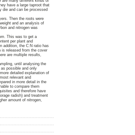
re are many different kinds of
hey have a large taproot that
hey die and can be processed
ayers. Then the roots were
weight and an analysis of
rbon and nitrogen was
rom. This was to get a
ntent per plant and
 addition, the C:N ratio has
n is released from the cover
re are multiple results,
mpling, until analysing the
 as possible and only
 more detailed explanation of
e most relevant and
pared in more detail in the
sonable to compare them
quisites and therefore have
orage radish) and treatment
igher amount of nitrogen,