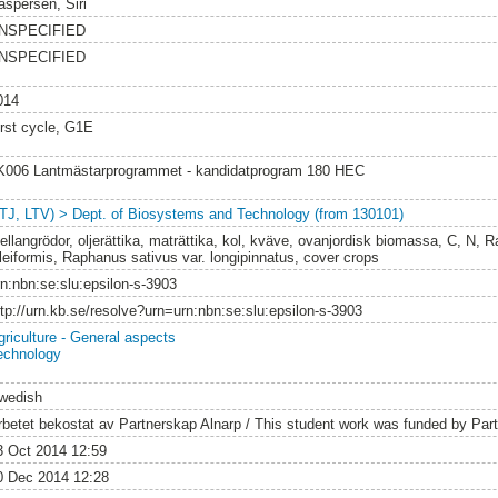
aspersen, Siri
NSPECIFIED
NSPECIFIED
014
irst cycle, G1E
K006 Lantmästarprogrammet - kandidatprogram 180 HEC
LTJ, LTV) > Dept. of Biosystems and Technology (from 130101)
ellangrödor, oljerättika, maträttika, kol, kväve, ovanjordisk biomassa, C, N, 
leiformis, Raphanus sativus var. longipinnatus, cover crops
rn:nbn:se:slu:epsilon-s-3903
ttp://urn.kb.se/resolve?urn=urn:nbn:se:slu:epsilon-s-3903
griculture - General aspects
echnology
wedish
rbetet bekostat av Partnerskap Alnarp / This student work was funded by Part
3 Oct 2014 12:59
0 Dec 2014 12:28