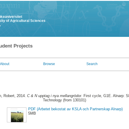
uksuniversitet
ity of Agricultural Sciences
y
udent Projects
About
Browse
Search
n, Robert
, 2014.
C & N upptag i nya mellangrödor.
First cycle, G1E. Alnarp: 
Technology (from 130101)
PDF (Arbetet bekostat av KSLA och Partnerskap Alnarp)
5MB