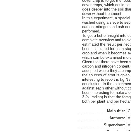
cover crop is to get the root
cover crops, which could be u
goes deeper into the soil th
down without treatment.
In this experiment, a special
washed using a sieve to sepa
carbon, nitrogen and ash co
performed.
To get a better insight into
complete overview and to avo
estimated the result per hec
been calculated for each stag
crop and when it becomes ava
which can be examined more c
Given that there have been s
carbon and nitrogen content,
accepted where they are impo
the sources of error is given
interesting to report is kg N
conclusion. In the experimen
against each other without c
been interesting to make a 
3 (oil radish) is that the fo
both per plant and per hectar
Main title:
C
Authors:
A
Supervisor:
A