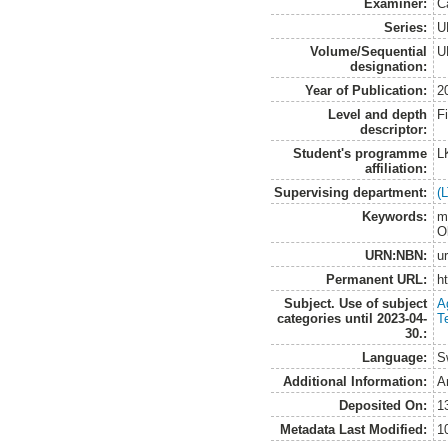
Examiner:
C
Series:
U
Volume/Sequential
U
designation:
Year of Publication:
2
Level and depth
F
descriptor:
Student's programme
L
affiliation:
Supervising department:
(
Keywords:
m
O
URN:NBN:
u
Permanent URL:
h
Subject. Use of subject
A
categories until 2023-04-
T
30.:
Language:
S
Additional Information:
A
Deposited On:
1
Metadata Last Modified:
1