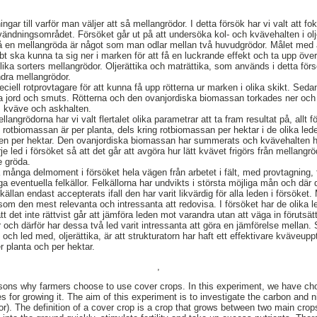
gar till varför man väljer att så mellangrödor. I detta försök har vi valt att fo
ändningsområdet. Försöket går ut på att undersöka kol- och kvävehalten i olj
 på en mellangröda är något som man odlar mellan två huvudgrödor. Målet med 
bt ska kunna ta sig ner i marken för att få en luckrande effekt och ta upp över
ika sorters mellangrödor. Oljerättika och maträttika, som används i detta förs
ndra mellangrödor.
ciell rotprovtagare för att kunna få upp rötterna ur marken i olika skikt. Sed
kilja jord och smuts. Rötterna och den ovanjordiska biomassan torkades ner oc
, kväve och askhalten.
ellangrödorna har vi valt flertalet olika parametrar att ta fram resultat på, allt fö
 rotbiomassan är per planta, dels kring rotbiomassan per hektar i de olika led
n per hektar. Den ovanjordiska biomassan har summerats och kvävehalten 
e led i försöket så att det går att avgöra hur lätt kvävet frigörs från mellangrö
e gröda.
 många delmoment i försöket hela vägen från arbetet i fält, med provtagning, f
 eventuella felkällor. Felkällorna har undvikts i största möjliga mån och där d
källan endast accepterats ifall den har varit likvärdig för alla leden i försöket.
om den mest relevanta och intressanta att redovisa. I försöket har de olika le
ll att det inte rättvist går att jämföra leden mot varandra utan att väga in föruts
ar och därför har dessa två led varit intressanta att göra en jämförelse mellan.
 och led med, oljerättika, är att strukturatorn har haft ett effektivare kväveupp
 planta och per hektar.
,
asons why farmers choose to use cover crops. In this experiment, we have ch
es for growing it. The aim of this experiment is to investigate the carbon and ni
or). The definition of a cover crop is a crop that grows between two main crop