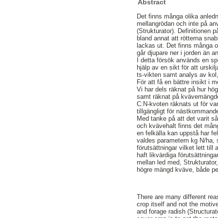
Abstract
Det finns många olika anlednin
mellangrödan och inte på anv
(Strukturator). Definitionen
bland annat att rötterna snab
lackas ut. Det finns många ol
går djupare ner i jorden än a
I detta försök används en spe
hjälp av en sikt för att urs
ts-vikten samt analys av kol
För att få en bättre insikt i m
Vi har dels räknat på hur hög
samt räknat på kvävemängde
C:N-kvoten räknats ut för varj
tillgängligt för nästkommand
Med tanke på att det varit så
och kvävehalt finns det många
en felkälla kan uppstå har fel
valdes parametern kg N/ha, s
förutsättningar vilket lett ti
haft likvärdiga förutsättning
mellan led med, Strukturator,
högre mängd kväve, både per
There are many different re
crop itself and not the motiv
and forage radish (Structurat