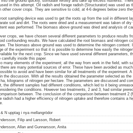
s into the ground quickly, stimulate fertility and take up excess nutrients. The
sed in this attempt. Oil radish and forage radish (Structurator) was used as t
an other cover crops. They are sensitive to cold, at 4-6 degrees below zero t
 root sampling device was used to get the roots up from the soil in different l
rate soil and dirt. The roots were dried and a measurement was taken of dry 
ntent was performed. The biomass above ground was dried and analysis of ca
 cover crops, we have chosen several different parameters to produce results f
id confounding results. We have calculated the root biomass and nitrogen co
tare. The biomass above ground was used to determine the nitrogen content. In
e of the experiment so that it is possible to determine how easily the nitroge
ilable for the next crop. Since we have used several different parameters, the
arefully inside this paper.
o many elements of the experiment; all the way from work in the field, with sa
 there are many potential sources of error. These have been avoided as much
ssible to avoid and have been similar for all treatments of the experiment. A
 in the discussion. With all the results obtained the parameter selected as th
 / ha, kilograms of nitrogen per hectare. The parameters are discussed and com
t, the different samples had different conditions, which led to it being unrea
onsidering the conditions. However two treatments, 2 and 3, had similar prere
comparison between. The conclusion of the comparison between treatment 2 (f
rage radish had a higher efficiency of nitrogen uptake and therefore contains a h
e.
 & N upptag i nya mellangrödor
ndersson, Filip
and
Larsson, Robert
ndersson, Allan
and
Gunnarsson, Anita