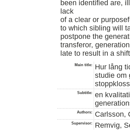
been identified are, il
lack
of a clear or purpose
to which sibling will 
postpone the generatio
transferor, generation
late to result in a shif
Main title:
Hur lång ti
studie om 
stoppkloss
Subtitle:
en kvalitat
generation
Authors:
Carlsson, 
Supervisor:
Remvig, S