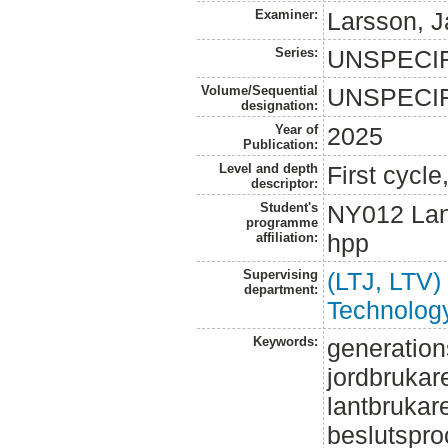
Examiner:
Larsson, 
Series:
UNSPECI
Volume/Sequential
UNSPECI
designation:
Year of
2025
Publication:
Level and depth
First cycl
descriptor:
Student's
NY012 Lan
programme
hpp
affiliation:
Supervising
(LTJ, LTV)
department:
Technolog
Keywords:
generation
jordbrukare
lantbrukare
beslutspro