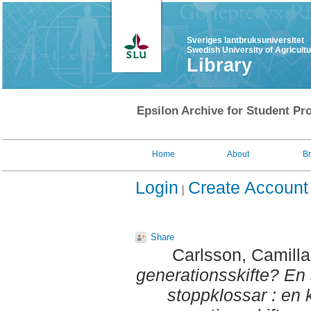
Sveriges lantbruksuniversitet
Swedish University of Agricult
Library
Epsilon Archive for Student Pro
Home
About
B
Login
Create Account
Share
Carlsson, Camilla
generationsskifte? En
stoppklossar : en k