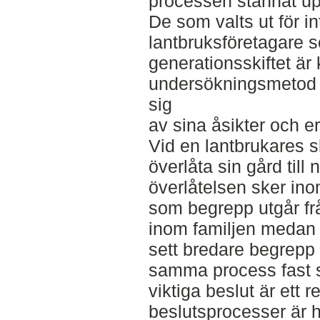
processen stannat u
De som valts ut för i
lantbruksföretagare s
generationsskiftet är k
undersökningsmetod 
sig
av sina åsikter och er
Vid en lantbrukares sl
överlåta sin gård till
överlåtelsen sker ino
som begrepp utgår fr
inom familjen medan ä
sett bredare begrepp
samma process fast sk
viktiga beslut är ett 
beslutsprocesser är h