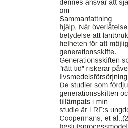
dennes ansvar att sjä
om
Sammanfattning
hjälp. När överlåtelse
betydelse att lantbru
helheten för att möjlig
generationsskifte.
Generationsskiften som
”rätt tid” riskerar påv
livsmedelsförsörjning
De studier som fördj
generationsskiften o
tillämpats i min
studie är LRF:s ungd
Coopermans, et al.,(
beslutsprocessmodel