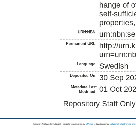
hange of o
self-suffic
properties
URN:NBN:
urn:nbn:se
Permanent URL:
http://urn.
urn=urn:nb
Language:
Swedish
Deposited On:
30 Sep 20
Metadata Last
01 Oct 20
Modified:
Repository Staff Onl
Epsilon Archive for Student Projects is
powored by
EPrints 3
developed by
School of Electronics an