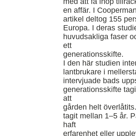
med att få ihop tillräc
en affär. I Cooperman
artikel deltog 155 per
Europa. I deras studie
huvudsakliga faser o
ett
generationsskifte.
I den här studien inte
lantbrukare i mellers
intervjuade bads upps
generationsskifte tagit
att
gården helt överlåtits
tagit mellan 1–5 år. 
haft
erfarenhet eller upple