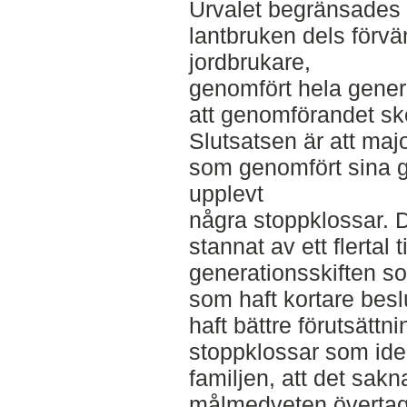
Urvalet begränsades ti
lantbruken dels förvä
jordbrukare,
genomfört hela gener
att genomförandet sket
Slutsatsen är att maj
som genomfört sina g
upplevt
några stoppklossar. 
stannat av ett flertal 
generationsskiften so
som haft kortare besl
haft bättre förutsätt
stoppklossar som iden
familjen, att det sakna
målmedveten övertaga