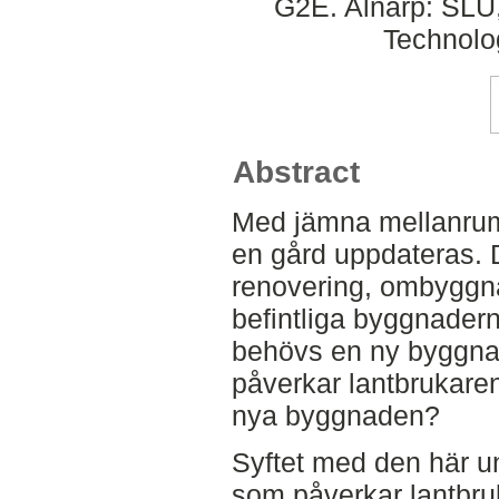
G2E. Alnarp: SLU,
Technolo
Abstract
Med jämna mellanru
en gård uppdateras.
renovering, ombyggna
befintliga byggnaderna.
behövs en ny byggna
påverkar lantbrukaren
nya byggnaden?
Syftet med den här u
som påverkar lantbruk