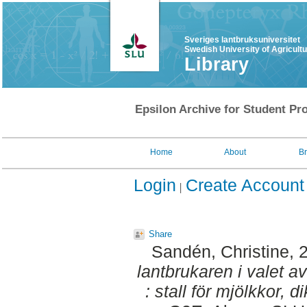
Sveriges lantbruksuniversitet
Swedish University of Agricult
Library
Epsilon Archive for Student Pro
Home
About
B
Login
Create Account
Share
Sandén, Christine
, 
lantbrukaren i valet 
: stall för mjölkkor, di