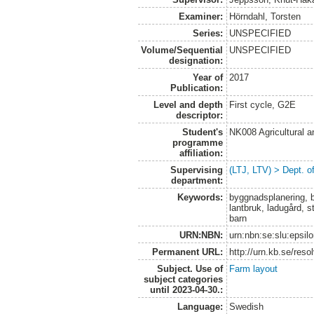
Examiner:
Hörndahl, Torsten
Series:
UNSPECIFIED
Volume/Sequential
UNSPECIFIED
designation:
Year of
2017
Publication:
Level and depth
First cycle, G2E
descriptor:
Student's
NK008 Agricultural
programme
affiliation:
Supervising
(LTJ, LTV) > Dept. 
department:
Keywords:
byggnadsplanering, b
lantbruk, ladugård, st
barn
URN:NBN:
urn:nbn:se:slu:epsil
Permanent URL:
http://urn.kb.se/res
Subject. Use of
Farm layout
subject categories
until 2023-04-30.:
Language:
Swedish