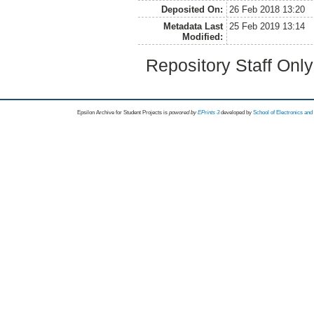
Deposited On:
26 Feb 2018 13:20
Metadata Last
25 Feb 2019 13:14
Modified:
Repository Staff Onl
Epsilon Archive for Student Projects is
powored by
EPrints 3
developed by
School of Electronics an