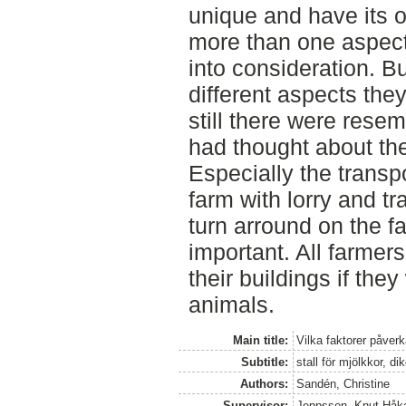
unique and have its 
more than one aspect
into consideration. 
different aspects the
still there were rese
had thought about the
Especially the transp
farm with lorry and tr
turn arround on the f
important. All farmer
their buildings if th
animals.
Main title:
Vilka faktorer påver
Subtitle:
stall för mjölkkor, dik
Authors:
Sandén, Christine
Supervisor:
Jeppsson, Knut-Håk