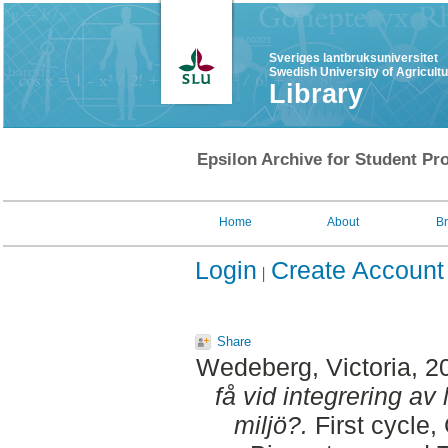
Sveriges lantbruksuniversitet
Swedish University of Agricult
Library
Epsilon Archive for Student Pro
Home
About
B
Login
Create Account
Share
Wedeberg, Victoria
, 2
få vid integrering av
miljö?.
First cycle,