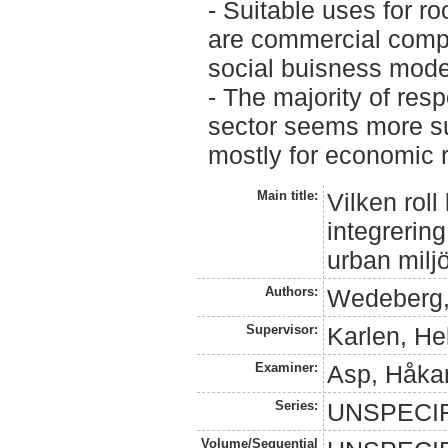
- Suitable uses for 
are commercial compa
social buisness mod
- The majority of res
sector seems more sui
mostly for economic 
Main title:
Vilken roll
integrerin
urban milj
Authors:
Wedeberg, 
Supervisor:
Karlen, He
Examiner:
Asp, Håka
Series:
UNSPECI
Volume/Sequential