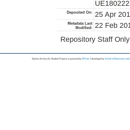
UE180222
Deposited On:
25 Apr 20
Metadata Last
22 Feb 20
Modified:
Repository Staff Onl
Epsilon Archive for Student Projects is
powored by
EPrints 3
developed by
School of Electronics an