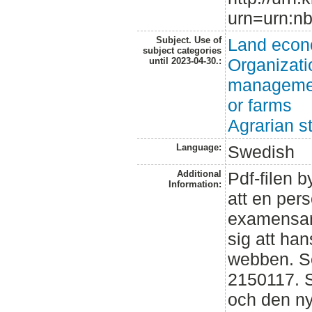
urn=urn:nb
Subject. Use of
Land econ
subject categories
Organizati
until 2023-04-30.:
management
or farms
Agrarian s
Language:
Swedish
Additional
Pdf-filen b
Information:
att en pers
examensarb
sig att ha
webben. S
2150117. S
och den ny