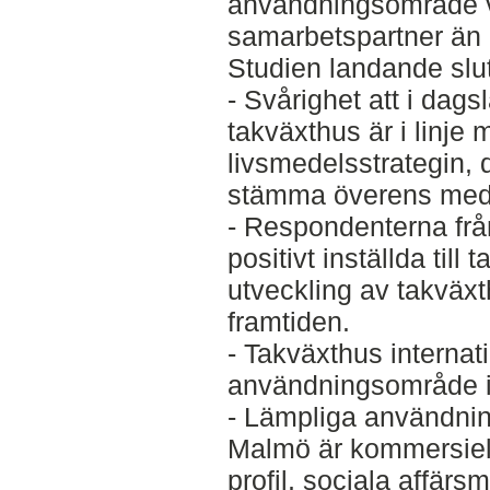
användningsområde v
samarbetspartner än 
Studien landande slutl
- Svårighet att i dags
takväxthus är i linj
livsmedelsstrategin, d
stämma överens med
- Respondenterna från
positivt inställda till 
utveckling av takväx
framtiden.
- Takväxthus internati
användningsområde i
- Lämpliga användnin
Malmö är kommersiel
profil, sociala affär