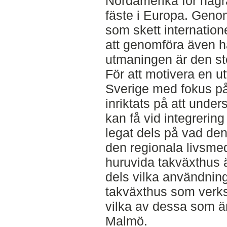
Nordamerika för någr
fäste i Europa. Genom 
som skett internatione
att genomföra även h
utmaningen är den st
För att motivera en u
Sverige med fokus p
inriktats på att under
kan få vid integrering
legat dels på vad de
den regionala livsmed
huruvida takväxthus ä
dels vilka användnin
takväxthus som verks
vilka av dessa som är
Malmö.