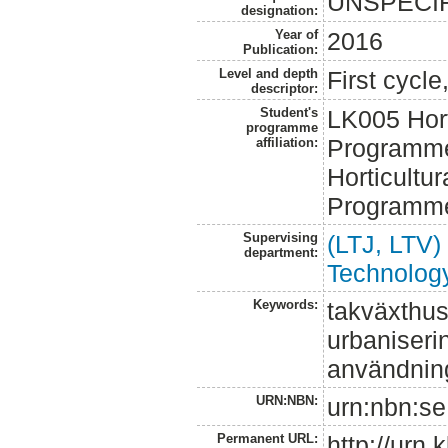
UNSPECI
designation:
Year of
2016
Publication:
Level and depth
First cycl
descriptor:
Student's
LK005 Hor
programme
Programme
affiliation:
Horticultur
Programm
Supervising
(LTJ, LTV)
department:
Technolog
Keywords:
takväxthus
urbaniseri
användnin
URN:NBN:
urn:nbn:se
Permanent URL:
http://urn.