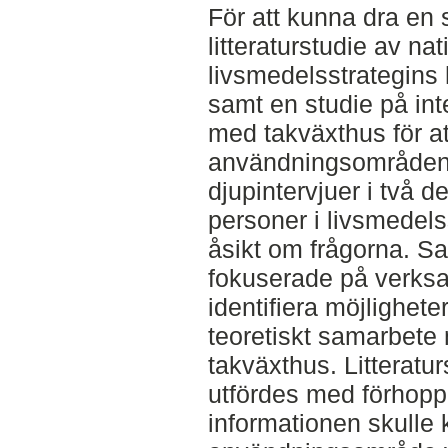
För att kunna dra en 
litteraturstudie av na
livsmedelsstrategins h
samt en studie på int
med takväxthus för att
användningsområden.
djupintervjuer i två d
personer i livsmedels
åsikt om frågorna. S
fokuserade på verksa
identifiera möjlighete
teoretiskt samarbete
takväxthus. Litteratu
utfördes med förhopp
informationen skulle