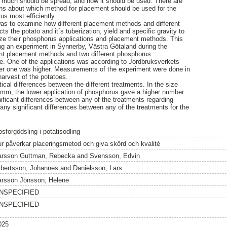
much should be spread, and how it should be used. There are
s about which method for placement should be used for the
rus most efficiently.
was to examine how different placement methods and different
ts the potato and it´s tuberization, yield and specific gravity to
ize their phosphorus applications and placement methods. This
ng an experiment in Synnerby, Västra Götaland during the
nt placement methods and two different phosphorus
re. One of the applications was according to Jordbruksverkets
r one was higher. Measurements of the experiment were done in
harvest of the potatoes.
ical differences between the different treatments. In the size
mm, the lower application of phosphorus gave a higher number
nificant differences between any of the treatments regarding
 any significant differences between any of the treatments for the
sforgödsling i potatisodling
ur påverkar placeringsmetod och giva skörd och kvalité
arsson Guttman, Rebecka
and
Svensson, Edvin
lbertsson, Johannes
and
Danielsson, Lars
arsson Jönsson, Helene
NSPECIFIED
NSPECIFIED
025