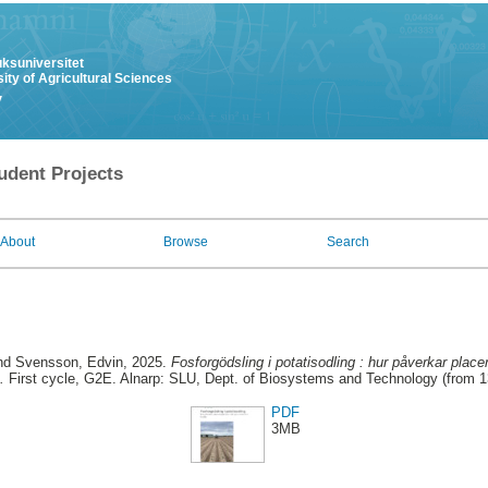
uksuniversitet
ity of Agricultural Sciences
y
udent Projects
About
Browse
Search
nd
Svensson, Edvin
, 2025.
Fosforgödsling i potatisodling : hur påverkar plac
.
First cycle, G2E. Alnarp: SLU, Dept. of Biosystems and Technology (from 
PDF
3MB