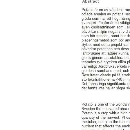
Abstract
Potatis är en av världens me
odlade arealen av potatis ner,
gröda som har ett högt närin
kvantitet. Fosfor är ett vik
även knölsättningen som i si
påverkar miljön negativt vi
som bör spridas, samt hur d
placeringsmetod som bör anvä
Syftet med detta projekt var
påverkar potatisen och dess 
lantbrukare att lättare kunna
gjorts genom att etablera e
testades två stycken olika p
var enligt Jordbruksverkets
gjordes i samband med, och 
Resultatet visade på få stati
storleksfraktionerna <40 mm 
Det fanns inga signifikanta 
det fanns inte heller några si
Potato is one of the world's 
Sweden the cultivated area o
Potato is a crop with a high nu
quantity of the harvest. Phos
the tuber, but also the tuber
nutrient that affects the env