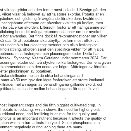
st viktiga grödor och den femte mest odlade. I Sverige går den
 vilket visar på behovet av att ta större skördar. Potatis är en
gsbehov, och gödsling är avgörande för skördens kvalité och
tigt näringsämne eftersom det påverkar kvalitén på knölen, men
n tur påverkar skörden. Eftersom fosfor är ett näringsämne som
d utlakning finns det många rekommendationer om hur mycket
et bör användas. Det finns dock få rekommendationer om vilken
ndas för att potatisen ska utnyttja fosforn mest effektivt.
 att undersöka hur placeringsmetoder och olika fosforgivor
knölsättning, skörden samt den specifika vikten för att hjälpa
 optimera sina fosforgivor och placeringsmetoder. Detta har
tt försök i Synnerby, Västra Götaland under sommaren 2024. Där
laceringsmetoder och två stycken olika fosforgivor. Den ena givan
 rekommendation och den andra var högre. Mätningar av försöket
efter plockningen av potatisen.
stiska skillnader mellan de olika behandlingarna. I
samt 40-50 mm gav den lägre fosforgivan ett större knölantal.
skillnader mellan någon av behandlingarna gällande skörd, och
gnifikanta skillnader mellan behandlingarna för specifik vikt.
,
most important crops and the fifth biggest cultivated crop. In
f potato is reducing, which shows the need for higher yields.
tritional need, and fertilizing is crucial for the quality and
phorus is an important nutrient because it affects the quality of
ization which in turn affects the yield. Since phosphorus is a
ironment negatively during leching there are many