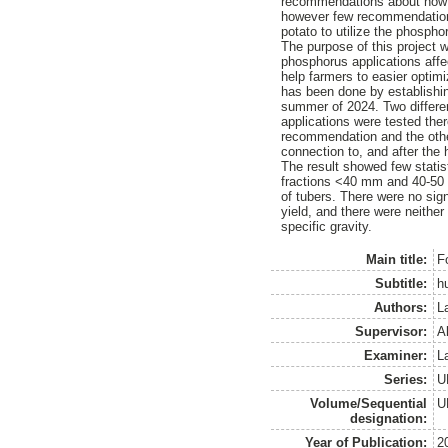
recommendations about how 
however few recommendation
potato to utilize the phospho
The purpose of this project 
phosphorus applications affec
help farmers to easier optim
has been done by establishi
summer of 2024. Two differe
applications were tested the
recommendation and the othe
connection to, and after the 
The result showed few statist
fractions <40 mm and 40-50 
of tubers. There were no sig
yield, and there were neither
specific gravity.
Main title:
Fo
Subtitle:
h
Authors:
L
Supervisor:
A
Examiner:
L
Series:
U
Volume/Sequential
U
designation:
Year of Publication:
2