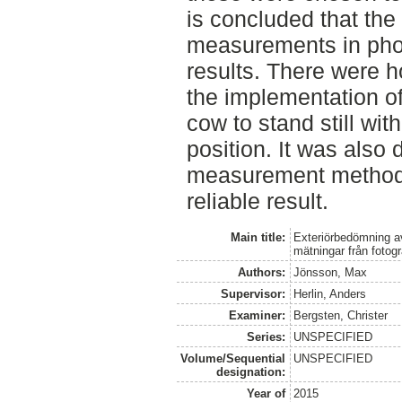
is concluded that the
measurements in phot
results. There were h
the implementation of
cow to stand still wi
position. It was also d
measurement methods 
reliable result.
Main title:
Exteriörbedömning a
mätningar från fotogr
Authors:
Jönsson, Max
Supervisor:
Herlin, Anders
Examiner:
Bergsten, Christer
Series:
UNSPECIFIED
Volume/Sequential
UNSPECIFIED
designation:
Year of
2015