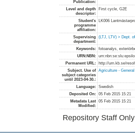
Publication:
Level and depth
First cycle, G2E
descriptor:
Student's
LK006 Lantmästarpr
programme
affiliation:
Supervising
(LTJ, LTV) > Dept. 
department:
Keywords:
fotoanalys, exteriör
URN:NBN:
urn:nbn:se:slu:epsil
Permanent URL:
http://urn.kb.se/res
Subject. Use of
Agriculture - Genera
subject categories
until 2023-04-30.:
Language:
Swedish
Deposited On:
05 Feb 2015 15:21
Metadata Last
05 Feb 2015 15:21
Modified:
Repository Staff Onl