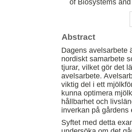
of Biosystems and
Abstract
Dagens avelsarbete är
nordiskt samarbete so
tjurar, vilket gör det 
avelsarbete. Avelsarb
viktig del i ett mjölkf
kunna optimera mjölkk
hållbarhet och livslä
inverkan på gårdens
Syftet med detta exa
undersöka om det går