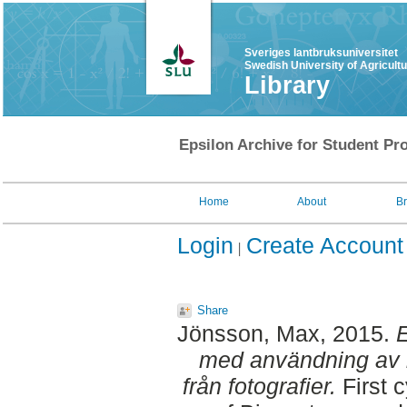
Sveriges lantbruksuniversitet
Swedish University of Agricult
Library
Epsilon Archive for Student Pro
Home
About
B
Login
Create Account
Share
Jönsson, Max
, 2015.
E
med användning av 
från fotografier.
First 