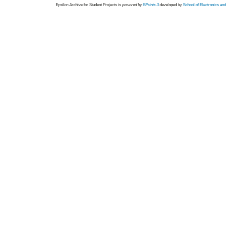
Epsilon Archive for Student Projects is
powored by
EPrints 3
developed by
School of Electronics an