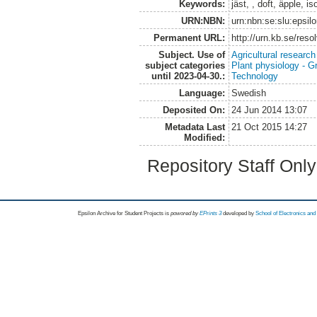
Keywords:
jäst, , doft, äpple, i
URN:NBN:
urn:nbn:se:slu:epsil
Permanent URL:
http://urn.kb.se/res
Subject. Use of
Agricultural research
subject categories
Plant physiology - 
until 2023-04-30.:
Technology
Language:
Swedish
Deposited On:
24 Jun 2014 13:07
Metadata Last
21 Oct 2015 14:27
Modified:
Repository Staff Onl
Epsilon Archive for Student Projects is
powored by
EPrints 3
developed by
School of Electronics an