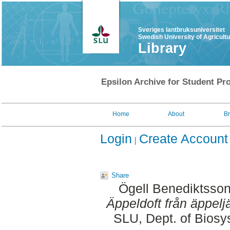
Sveriges lantbruksuniversitet
Swedish University of Agricult
Library
Epsilon Archive for Student Pro
Home
About
B
Login
Create Account
Share
Ögell Benediktsson
Äppeldoft från äppelj
SLU, Dept. of Biosy