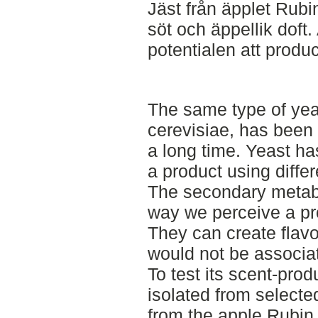
Jäst från äpplet Rub
söt och äppellik doft. 
potentialen att produ
The same type of ye
cerevisiae, has been 
a long time. Yeast ha
a product using diffe
The secondary metabo
way we perceive a pro
They can create flavo
would not be associa
To test its scent-prod
isolated from selecte
from the apple Rubin