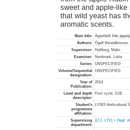
sweet and apple-like
that wild yeast has th
aromatic scents.
Main title:
Äppeldoft från äppel
Authors:
Ögell Benediktsson, 
Supervisor:
Hultberg, Malin
Examiner:
Nordmark, Lotta
Series:
UNSPECIFIED
Volume/Sequential
UNSPECIFIED
designation:
Year of
2014
Publication:
Level and depth
First cycle, G2E
descriptor:
Student's
LY003 Horticultura
programme
affiliation:
Supervising
(LTJ, LTV) > Dept. 
department: