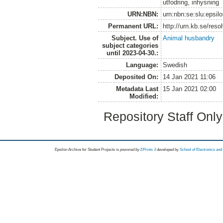
utfodring, inhysning
URN:NBN:
urn:nbn:se:slu:epsil
Permanent URL:
http://urn.kb.se/res
Subject. Use of
Animal husbandry
subject categories
until 2023-04-30.:
Language:
Swedish
Deposited On:
14 Jan 2021 11:06
Metadata Last
15 Jan 2021 02:00
Modified:
Repository Staff Onl
Epsilon Archive for Student Projects is
powored by
EPrints 3
developed by
School of Electronics an