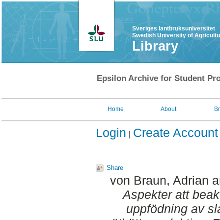
Sveriges lantbruksuniversitet
Swedish University of Agricult
Library
Epsilon Archive for Student Pro
Home
About
B
Login
Create Account
Share
von Braun, Adrian
a
Aspekter att beak
uppfödning av slak