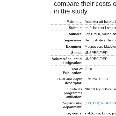
compare their costs o
in the study.
Main title:
Aspekter att beakta 
Subtitle:
tre fallstudier i nötk
Authors:
von Braun, Adrian
a
Supervisor:
Herlin, Anders Henri
Examiner:
Magnusson, Madelei
Series:
UNSPECIFIED
Volume/Sequential
UNSPECIFIED
designation:
Year of
2020
Publication:
Level and depth
First cycle, G1E
descriptor:
Student's
NK010 Agricultural 
programme
affiliation:
Supervising
(LTJ, LTV) > Dept. 
department:
Keywords:
slaktkviga, kviga, p