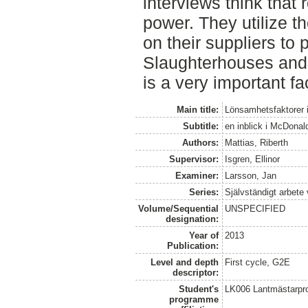
interviews think that
power. They utilize t
on their suppliers to
Slaughterhouses and f
is a very important fa
Main title:
Lönsamhetsfaktorer i 
Subtitle:
en inblick i McDonal
Authors:
Mattias, Riberth
Supervisor:
Isgren, Ellinor
Examiner:
Larsson, Jan
Series:
Självständigt arbete
Volume/Sequential
UNSPECIFIED
designation:
Year of
2013
Publication:
Level and depth
First cycle, G2E
descriptor:
Student's
LK006 Lantmästarpr
programme