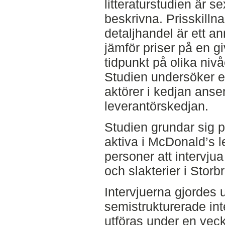
litteraturstudien är 
beskrivna. Prisskilln
detaljhandel är ett 
jämför priser på en g
tidpunkt på olika nivå
Studien undersöker en
aktörer i kedjan anser
leverantörskedjan.
Studien grundar sig p
aktiva i McDonald’s l
personer att intervju
och slakterier i Storb
Intervjuerna gjordes 
semistrukturerade inte
utföras under en vecka