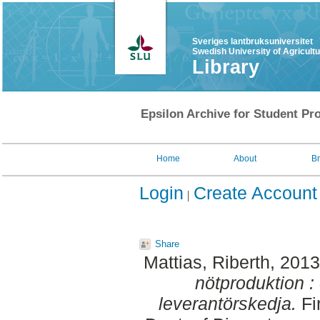
Sveriges lantbruksuniversitet
Swedish University of Agricult
Library
Epsilon Archive for Student Pro
Home
About
B
Login
Create Account
Share
Mattias, Riberth
, 201
nötproduktion :
leverantörskedja.
Fi