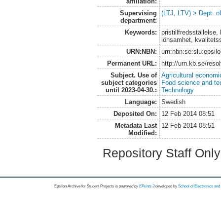
affiliation:
Supervising
(LTJ, LTV) > Dept. 
department:
Keywords:
pristillfredsställelse
lönsamhet, kvalitet
URN:NBN:
urn:nbn:se:slu:epsil
Permanent URL:
http://urn.kb.se/res
Subject. Use of
Agricultural economi
subject categories
Food science and te
until 2023-04-30.:
Technology
Language:
Swedish
Deposited On:
12 Feb 2014 08:51
Metadata Last
12 Feb 2014 08:51
Modified:
Repository Staff Onl
Epsilon Archive for Student Projects is
powored by
EPrints 3
developed by
School of Electronics an