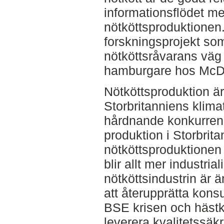
informationsflödet mel
nötköttsproduktionen. 
forskningsprojekt so
nötköttsråvarans väg f
hamburgare hos McDon
Nötköttsproduktion är 
Storbritanniens klima
hårdnande konkurrens 
produktion i Storbrit
nötköttsproduktionen
blir allt mer industrial
nötköttsindustrin är ä
att återupprätta kons
BSE krisen och häst
leverera kvalitetssäkr