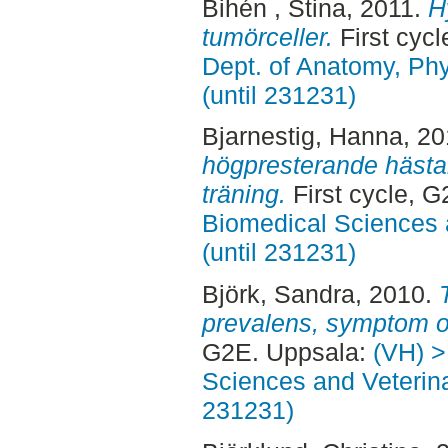
Bihén , Stina
, 2011.
H
tumörceller.
First cyc
Dept. of Anatomy, Ph
(until 231231)
Bjarnestig, Hanna
, 2
högpresterande hästar
träning.
First cycle, 
Biomedical Sciences 
(until 231231)
Björk, Sandra
, 2010.
prevalens, symptom o
G2E. Uppsala:
(VH) >
Sciences and Veterina
231231)