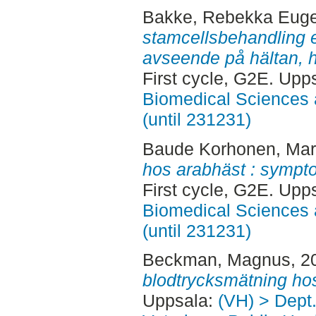
Bakke, Rebekka Euge
stamcellsbehandling e
avseende på hältan, h
First cycle, G2E. Upp
Biomedical Sciences 
(until 231231)
Baude Korhonen, Mar
hos arabhäst : sympto
First cycle, G2E. Upp
Biomedical Sciences 
(until 231231)
Beckman, Magnus
, 2
blodtrycksmätning ho
Uppsala:
(VH) > Dept