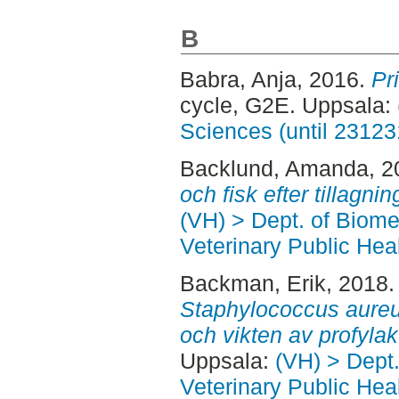
B
Babra, Anja
, 2016.
Pr
cycle, G2E. Uppsala:
Sciences (until 23123
Backlund, Amanda
, 
och fisk efter tillagnin
(VH) > Dept. of Biom
Veterinary Public Heal
Backman, Erik
, 2018
Staphylococcus aureu
och vikten av profylak
Uppsala:
(VH) > Dept
Veterinary Public Heal