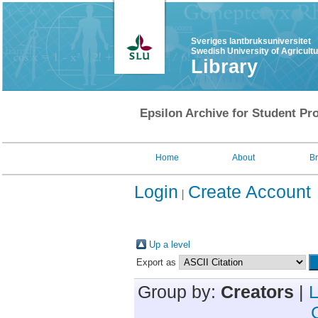
Sveriges lantbruksuniversitet
Swedish University of Agricult
Library
Epsilon Archive for Student Pro
Home
About
B
Login
Create Account
Up a level
Export as
Group by:
Creators
|
L