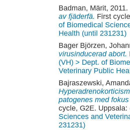
Badman, Märit
, 2011.
av fjäderfä.
First cycl
of Biomedical Science
Health (until 231231)
Bager Björzen, Joha
virusinducerad abort.
(VH) > Dept. of Biom
Veterinary Public Heal
Bajraszewski, Amand
Hyperadrenokorticism
patogenes med fokus 
cycle, G2E. Uppsala:
Sciences and Veterina
231231)