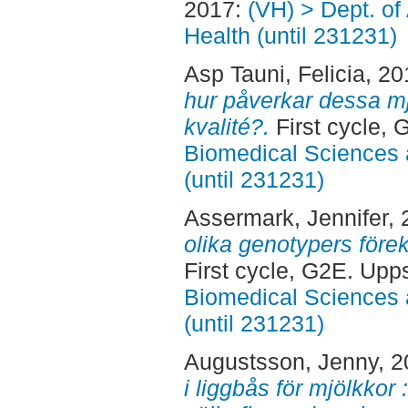
2017:
(VH) > Dept. o
Health (until 231231)
Asp Tauni, Felicia
, 2
hur påverkar dessa m
kvalité?.
First cycle,
Biomedical Sciences 
(until 231231)
Assermark, Jennifer
,
olika genotypers före
First cycle, G2E. Upp
Biomedical Sciences 
(until 231231)
Augustsson, Jenny
, 
i liggbås för mjölkkor 