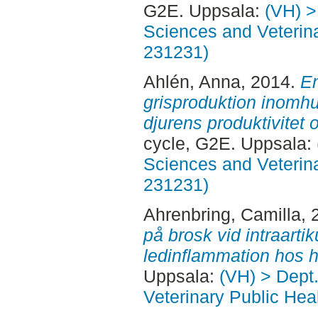
G2E. Uppsala:
(VH) >
Sciences and Veterina
231231)
Ahlén, Anna
, 2014.
En
grisproduktion inom
djurens produktivitet o
cycle, G2E. Uppsala:
Sciences and Veterina
231231)
Ahrenbring, Camilla
, 
på brosk vid intraarti
ledinflammation hos h
Uppsala:
(VH) > Dept
Veterinary Public Heal