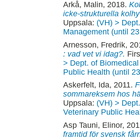
Arkå, Malin
, 2018.
Kol
icke-strukturella kolhy
Uppsala:
(VH) > Dept.
Management (until 2
Arnesson, Fredrik
, 20
: vad vet vi idag?.
Firs
> Dept. of Biomedical
Public Health (until 2
Askerfelt, Ida
, 2011.
F
sommareksem hos hä
Uppsala:
(VH) > Dept
Veterinary Public Heal
Asp Tauni, Elinor
, 20
framtid för svensk får