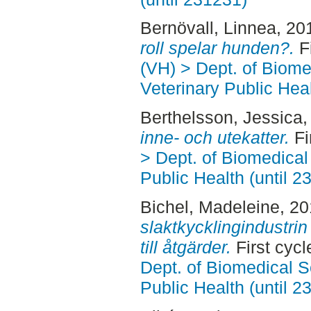
Bernövall, Linnea
, 20
roll spelar hunden?.
Fi
(VH) > Dept. of Biom
Veterinary Public Heal
Berthelsson, Jessica
,
inne- och utekatter.
Fi
> Dept. of Biomedical
Public Health (until 2
Bichel, Madeleine
, 2
slaktkycklingindustrin
till åtgärder.
First cyc
Dept. of Biomedical S
Public Health (until 2