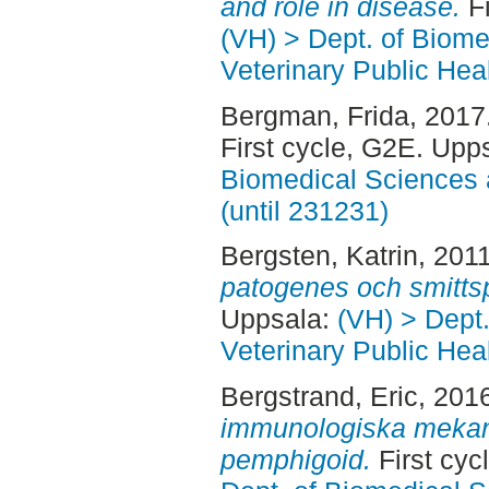
and role in disease.
Fi
(VH) > Dept. of Biom
Veterinary Public Heal
Bergman, Frida
, 2017
First cycle, G2E. Upp
Biomedical Sciences 
(until 231231)
Bergsten, Katrin
, 201
patogenes och smittsp
Uppsala:
(VH) > Dept
Veterinary Public Heal
Bergstrand, Eric
, 201
immunologiska mekan
pemphigoid.
First cyc