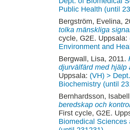
Dept. of Biomedical S
Public Health (until 2
Bergström, Evelina
, 
tolka mänskliga signa
cycle, G2E. Uppsala:
Environment and Healt
Bergwall, Lisa
, 2011.
djurvälfärd med hjälp
Uppsala:
(VH) > Dept
Biochemistry (until 2
Bernhardsson, Isabel
beredskap och kontroll
First cycle, G2E. Upp
Biomedical Sciences 
(until 231231)