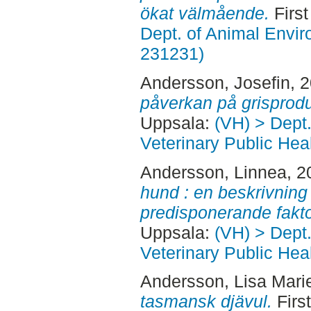
ökat välmående.
First
Dept. of Animal Envir
231231)
Andersson, Josefin
, 
påverkan på grisprod
Uppsala:
(VH) > Dept
Veterinary Public Heal
Andersson, Linnea
, 
hund : en beskrivnin
predisponerande fakto
Uppsala:
(VH) > Dept
Veterinary Public Heal
Andersson, Lisa Mari
tasmansk djävul.
Firs