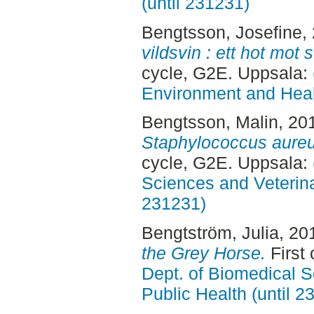
(until 231231)
Bengtsson, Josefine
,
vildsvin : ett hot mot
cycle, G2E. Uppsala:
Environment and Healt
Bengtsson, Malin
, 20
Staphylococcus aureus
cycle, G2E. Uppsala:
Sciences and Veterina
231231)
Bengtström, Julia
, 20
the Grey Horse.
First
Dept. of Biomedical S
Public Health (until 2