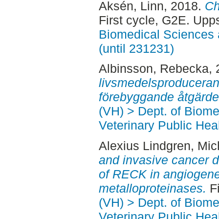
Aksén, Linn
, 2018.
Ch
First cycle, G2E. Upp
Biomedical Sciences 
(until 231231)
Albinsson, Rebecka
,
livsmedelsproducerand
förebyggande åtgärde
(VH) > Dept. of Biom
Veterinary Public Heal
Alexius Lindgren, Mic
and invasive cancer d
of RECK in angiogenes
metalloproteinases.
Fi
(VH) > Dept. of Biom
Veterinary Public Heal