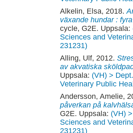
Alkelin, Elsa
, 2018.
A
växande hundar : fyra
cycle, G2E. Uppsala:
Sciences and Veterina
231231)
Alling, Ulf
, 2012.
Stre
av akvatiska sköldpad
Uppsala:
(VH) > Dept
Veterinary Public Heal
Andersson, Amelie
, 
påverkan på kalvhälsa 
G2E. Uppsala:
(VH) >
Sciences and Veterina
231231)