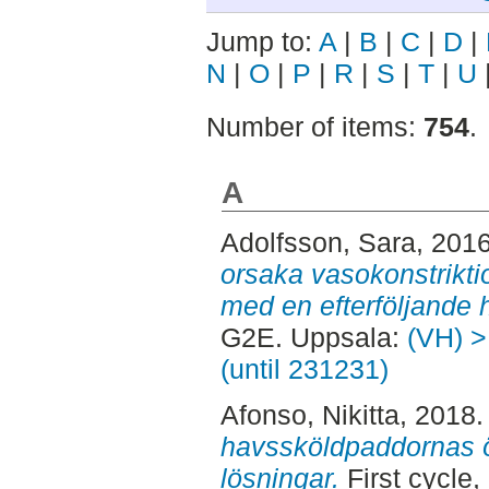
Jump to:
A
|
B
|
C
|
D
|
N
|
O
|
P
|
R
|
S
|
T
|
U
Number of items:
754
.
A
Adolfsson, Sara
, 201
orsaka vasokonstriktio
med en efterföljande
G2E. Uppsala:
(VH) >
(until 231231)
Afonso, Nikitta
, 2018
havssköldpaddornas ö
lösningar.
First cycle