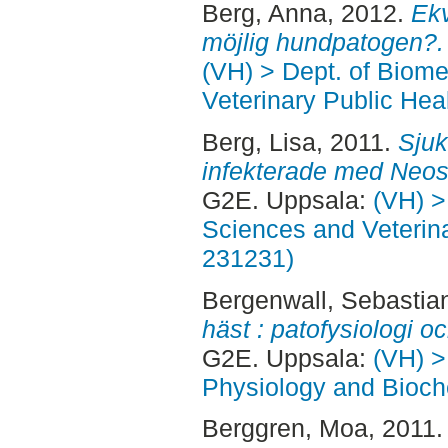
Berg, Anna
, 2012.
Ekv
möjlig hundpatogen?.
(VH) > Dept. of Biom
Veterinary Public Heal
Berg, Lisa
, 2011.
Sju
infekterade med Neos
G2E. Uppsala:
(VH) >
Sciences and Veterina
231231)
Bergenwall, Sebastia
häst : patofysiologi o
G2E. Uppsala:
(VH) >
Physiology and Bioche
Berggren, Moa
, 2011