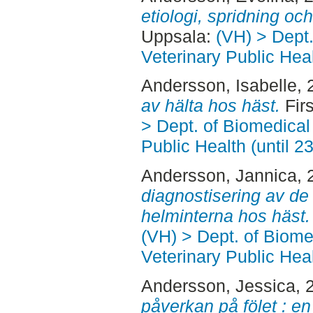
etiologi, spridning oc
Uppsala:
(VH) > Dept
Veterinary Public Heal
Andersson, Isabelle
,
av hälta hos häst.
Fir
> Dept. of Biomedical
Public Health (until 2
Andersson, Jannica
,
diagnostisering av de 
helminterna hos häst.
(VH) > Dept. of Biom
Veterinary Public Heal
Andersson, Jessica
, 
påverkan på fölet : en