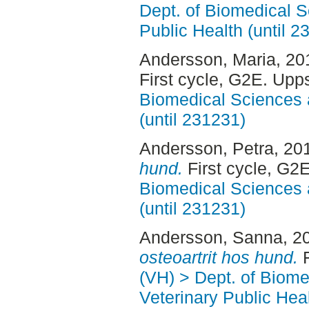
Dept. of Biomedical S
Public Health (until 2
Andersson, Maria
, 20
First cycle, G2E. Upp
Biomedical Sciences 
(until 231231)
Andersson, Petra
, 20
hund.
First cycle, G2
Biomedical Sciences 
(until 231231)
Andersson, Sanna
, 2
osteoartrit hos hund.
F
(VH) > Dept. of Biom
Veterinary Public Heal