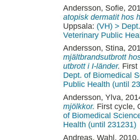
Andersson, Sofie
, 20
atopisk dermatit hos 
Uppsala:
(VH) > Dept
Veterinary Public Heal
Andersson, Stina
, 20
mjältbrandsutbrott hos
utbrott i I-länder.
First
Dept. of Biomedical S
Public Health (until 2
Andersson, Ylva
, 201
mjölkkor.
First cycle,
of Biomedical Science
Health (until 231231)
Andreas, Wahl
, 2010