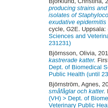
Björklund, Christina
, 
producing strains and 
isolates of Staphyloc
exudative epidermitis
cycle, G2E. Uppsala:
Sciences and Veterina
231231)
Björnsson, Olivia
, 20
kastrerade katter.
Firs
Dept. of Biomedical S
Public Health (until 2
Björnström, Agnes
, 2
småfåglar och katter.
(VH) > Dept. of Biom
Veterinary Public Heal