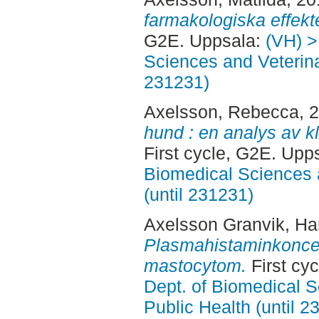
farmakologiska effekte
G2E. Uppsala:
(VH) >
Sciences and Veterina
231231)
Axelsson, Rebecca
, 
hund : en analys av kl
First cycle, G2E. Upp
Biomedical Sciences 
(until 231231)
Axelsson Granvik, H
Plasmahistaminkonce
mastocytom.
First cy
Dept. of Biomedical S
Public Health (until 2