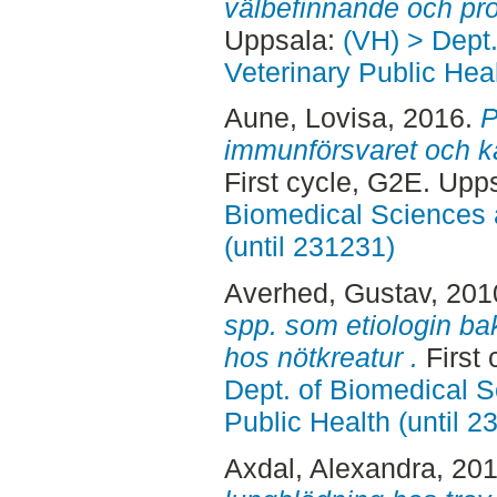
välbefinnande och pro
Uppsala:
(VH) > Dept
Veterinary Public Heal
Aune, Lovisa
, 2016.
P
immunförsvaret och ka
First cycle, G2E. Upp
Biomedical Sciences 
(until 231231)
Averhed, Gustav
, 201
spp. som etiologin b
hos nötkreatur .
First 
Dept. of Biomedical S
Public Health (until 2
Axdal, Alexandra
, 20