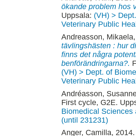
ökande problem hos 
Uppsala:
(VH) > Dept
Veterinary Public Heal
Andreasson, Mikaela
tävlingshästen : hur d
finns det några potent
benförändringarna?.
F
(VH) > Dept. of Biom
Veterinary Public Heal
Andréasson, Susann
First cycle, G2E. Upp
Biomedical Sciences 
(until 231231)
Anger, Camilla
, 2014