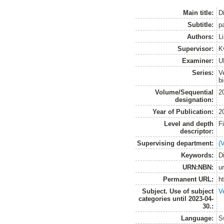
Main title:
D
Subtitle:
p
Authors:
Li
Supervisor:
K
Examiner:
U
Series:
V
b
Volume/Sequential
2
designation:
Year of Publication:
2
Level and depth
F
descriptor:
Supervising department:
(
Keywords:
D
URN:NBN:
u
Permanent URL:
h
Subject. Use of subject
V
categories until 2023-04-
30.:
Language:
S