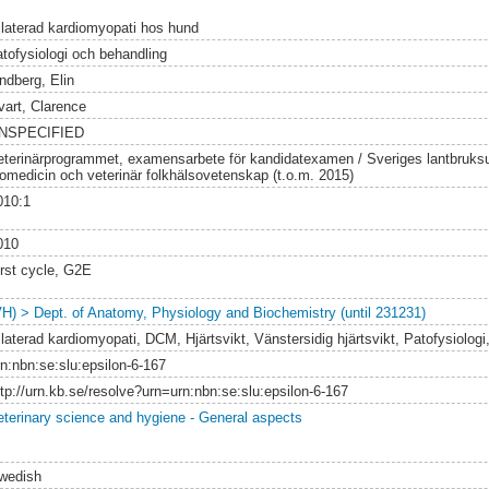
ilaterad kardiomyopati hos hund
atofysiologi och behandling
ndberg, Elin
vart, Clarence
NSPECIFIED
eterinärprogrammet, examensarbete för kandidatexamen / Sveriges lantbruksuni
iomedicin och veterinär folkhälsovetenskap (t.o.m. 2015)
010:1
010
irst cycle, G2E
VH) > Dept. of Anatomy, Physiology and Biochemistry (until 231231)
ilaterad kardiomyopati, DCM, Hjärtsvikt, Vänstersidig hjärtsvikt, Patofysiolo
rn:nbn:se:slu:epsilon-6-167
ttp://urn.kb.se/resolve?urn=urn:nbn:se:slu:epsilon-6-167
eterinary science and hygiene - General aspects
wedish