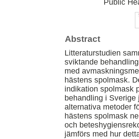
Public Hea
Abstract
Litteraturstudien sa
sviktande behandlings
med avmaskningsmed
hästens spolmask. D
indikation spolmask 
behandling i Sverige 
alternativa metoder fö
hästens spolmask ne
och beteshygiensrek
jämförs med hur detta