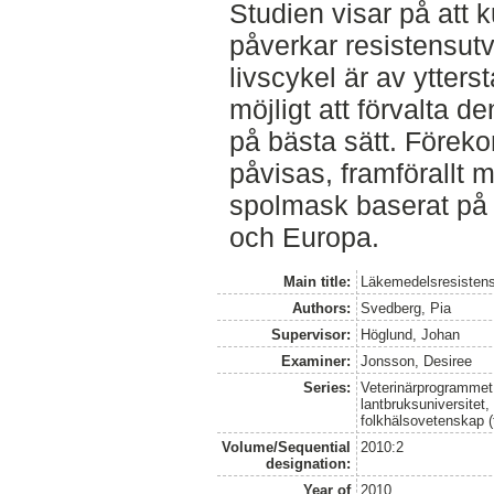
Studien visar på att
påverkar resistensut
livscykel är av ytterst
möjligt att förvalta 
på bästa sätt. Förek
påvisas, framförallt 
spolmask baserat på 
och Europa.
Main title:
Läkemedelsresistens
Authors:
Svedberg, Pia
Supervisor:
Höglund, Johan
Examiner:
Jonsson, Desiree
Series:
Veterinärprogrammet
lantbruksuniversitet,
folkhälsovetenskap (
Volume/Sequential
2010:2
designation:
Year of
2010