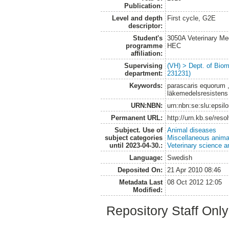
Publication:
Level and depth
First cycle, G2E
descriptor:
Student's
3050A Veterinary Me
programme
HEC
affiliation:
Supervising
(VH) > Dept. of Biom
department:
231231)
Keywords:
parascaris equorum 
läkemedelsresistens
URN:NBN:
urn:nbn:se:slu:epsil
Permanent URL:
http://urn.kb.se/res
Subject. Use of
Animal diseases
subject categories
Miscellaneous anima
until 2023-04-30.:
Veterinary science a
Language:
Swedish
Deposited On:
21 Apr 2010 08:46
Metadata Last
08 Oct 2012 12:05
Modified:
Repository Staff Onl