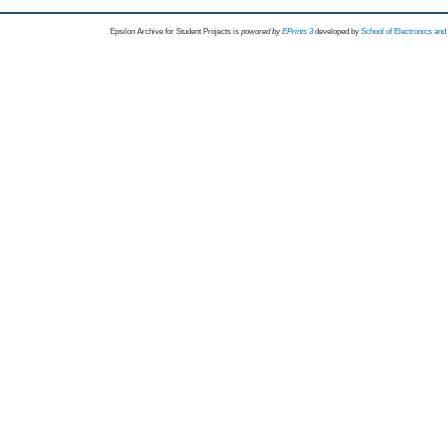
Epsilon Archive for Student Projects is
powored by
EPrints 3
developed by
School of Electronics an