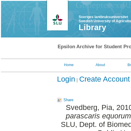
Sveriges lantbruksuniversitet
Swedish University of Agricult
Library
Epsilon Archive for Student Pro
Home
About
B
Login
Create Account
Share
Svedberg, Pia
, 201
parascaris equorum
SLU, Dept. of Biomed