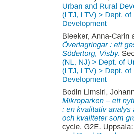
Urban and Rural Dev
(LTJ, LTV) > Dept. of
Development
Bleeker, Anna-Carin
Överlagringar : ett ge
Södertorg, Visby.
Sec
(NL, NJ) > Dept. of 
(LTJ, LTV) > Dept. of
Development
Bodin Limsiri, Johan
Mikroparken – ett nyt
: en kvalitativ analy
och kvaliteter som gr
cycle, G2E. Uppsala