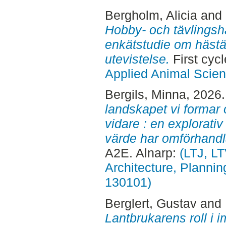
Bergholm, Alicia
and
Hobby- och tävlingshä
enkätstudie om hästäg
utevistelse.
First cyc
Applied Animal Scie
Bergils, Minna
, 2026
landskapet vi formar
vidare : en explorati
värde har omförhandla
A2E. Alnarp:
(LTJ, L
Architecture, Planni
130101)
Berglert, Gustav
and
Lantbrukarens roll i 