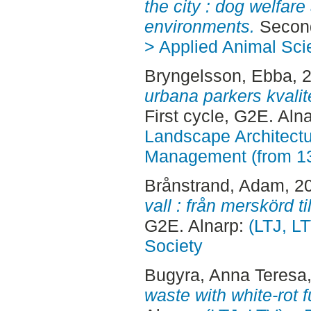
the city : dog welfare
environments.
Second
> Applied Animal Sci
Bryngelsson, Ebba
, 
urbana parkers kvalit
First cycle, G2E. Aln
Landscape Architectu
Management (from 1
Brånstrand, Adam
, 2
vall : från merskörd ti
G2E. Alnarp:
(LTJ, L
Society
Bugyra, Anna Teresa
waste with white-rot f