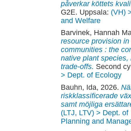
påverkar köttets kval
G2E. Uppsala:
(VH) 
and Welfare
Barvinek, Hannah M
resource provision in
communities : the con
native plant species,
trade-offs.
Second cyc
> Dept. of Ecology
Bauhn, Ida
, 2026.
Nä
riskklassificerade vä
samt möjliga ersättar
(LTJ, LTV) > Dept. of
Planning and Manage