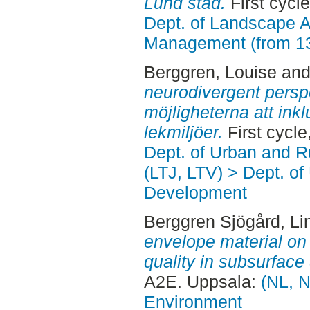
Lund stad.
First cycl
Dept. of Landscape A
Management (from 1
Berggren, Louise
an
neurodivergent perspe
möjligheterna att ink
lekmiljöer.
First cycl
Dept. of Urban and 
(LTJ, LTV) > Dept. of
Development
Berggren Sjögård, Li
envelope material on
quality in subsurface
A2E. Uppsala:
(NL, N
Environment