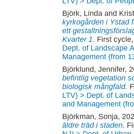
LTV) > Dept. of Peop
Björk, Linda
and
Kris
kyrkogården i Ystad får
ett gestaltningsförsl
Kvarter 1.
First cycle
Dept. of Landscape A
Management (from 1
Björklund, Jennifer
, 
befintlig vegetation s
biologisk mångfald.
F
LTV) > Dept. of Land
and Management (fr
Björkman, Sonja
, 20
äldre träd i staden.
Fi
NJ) > Dept. of Urban