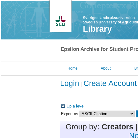
Sveriges lantbruksuniversitet
Swedish University of Agricult
Library
Epsilon Archive for Student Pro
Home
About
B
Login
Create Account
Up a level
Export as
Group by:
Creators
No