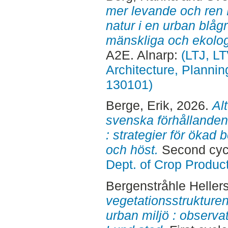
mer levande och ren 
natur i en urban blågr
mänskliga och ekolog
A2E. Alnarp:
(LTJ, L
Architecture, Planni
130101)
Berge, Erik
, 2026.
Al
svenska förhållanden
: strategier för ökad
och höst.
Second cyc
Dept. of Crop Produc
Bergenstråhle Heller
vegetationsstrukturen 
urban miljö : observa