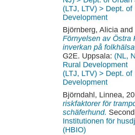
(LTJ, LTV) > Dept. of
Development
Björnberg, Alicia
and
Förnyelsen av Östra
inverkan på folkhälsa 
G2E. Uppsala:
(NL, N
Rural Development
(LTJ, LTV) > Dept. of
Development
Björndahl, Linnea
, 2
riskfaktorer för tram
schäferhund.
Second 
Institutionen för hus
(HBIO)