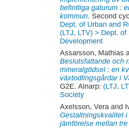
befintliga gaturum : 
kommun.
Second cyc
Dept. of Urban and 
(LTJ, LTV) > Dept. of
Development
Assarsson, Mathias
Beslutsfattande och r
mineralgödsel : en kva
växtodlingsgårdar i V
G2E. Alnarp:
(LTJ, L
Society
Axelsson, Vera
and
I
Gestaltningskvalitet i
jämförelse mellan tre