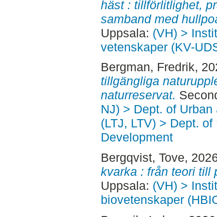
häst : tillförlitlighet
samband med hullpo
Uppsala:
(VH) > Insti
vetenskaper (KV-UD
Bergman, Fredrik
, 2
tillgängliga naturupp
naturreservat.
Second
NJ) > Dept. of Urban
(LTJ, LTV) > Dept. of
Development
Bergqvist, Tove
, 202
kvarka : från teori till 
Uppsala:
(VH) > Insti
biovetenskaper (HBI