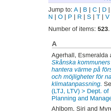
Jump to:
A
|
B
|
C
|
D
N
|
O
|
P
|
R
|
S
|
T
|
V
Number of items:
523
.
A
Agerhall, Esmeralda
Skånska kommuners fö
hantera värme på förs
och möjligheter för n
klimatanpassning.
Sec
(LTJ, LTV) > Dept. of
Planning and Manage
Ahlbom, Siri
and
Myr