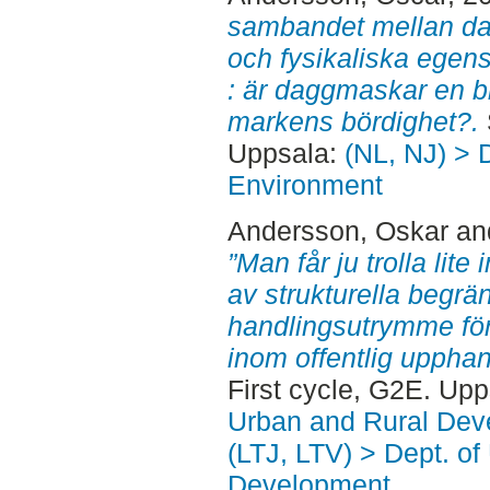
sambandet mellan d
och fysikaliska egen
: är daggmaskar en bi
markens bördighet?.
Uppsala:
(NL, NJ) > D
Environment
Andersson, Oskar
an
”Man får ju trolla lite
av strukturella begrä
handlingsutrymme för
inom offentlig uppha
First cycle, G2E. Up
Urban and Rural Dev
(LTJ, LTV) > Dept. of
Development