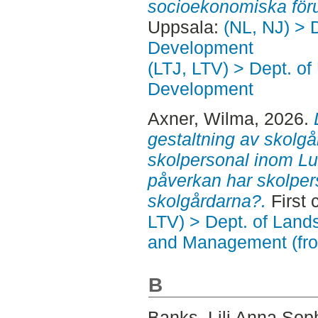
socioekonomiska föru
Uppsala:
(NL, NJ) > 
Development
(LTJ, LTV) > Dept. of
Development
Axner, Wilma
, 2026.
gestaltning av skolg
skolpersonal inom Lu
påverkan har skolper
skolgårdarna?.
First 
LTV) > Dept. of Land
and Management (fr
B
Banks, Lili Anna Sop