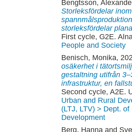
Bengtsson, Alexande
Storleksfördelar ino
spannmålsproduktion 
storleksfördelar plana
First cycle, G2E. Aln
People and Society
Benisch, Monika
, 20
osäkerhet i tätortsmilj
gestaltning utifrån 3
infrastruktur, en fal
Second cycle, A2E. 
Urban and Rural Dev
(LTJ, LTV) > Dept. of
Development
Berg, Hanna
and
Sve