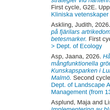
strategier vid hanterin
First cycle, G2E. Up
Kliniska vetenskape
Askling, Judith
, 2026
på fjärilars artriked
betesmarker.
First c
> Dept. of Ecology
Asp, Jaana
, 2026.
Hå
mångfunktionella grö
Kunskapsparken i Lu
Malmö.
Second cycle
Dept. of Landscape A
Management (from 1
Asplund, Maja
and
L
Implementering av bl