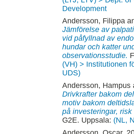
Development
Andersson, Filippa
a
Jämförelse av palpa
vid påfyllnad av endo
hundar och katter und
observationsstudie.
F
(VH) > Institutionen 
UDS)
Andersson, Hampus
Drivkrafter bakom del
motiv bakom deltidsl
på investeringar, risk
G2E. Uppsala:
(NL, 
Andersson, Oscar
, 2