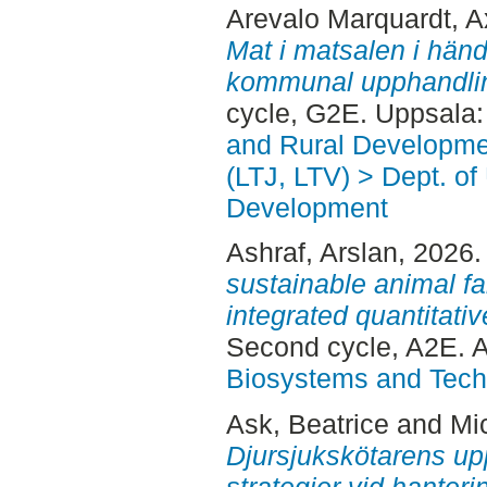
Arevalo Marquardt, A
Mat i matsalen i hände
kommunal upphandling
cycle, G2E. Uppsala
and Rural Developme
(LTJ, LTV) > Dept. of
Development
Ashraf, Arslan
, 2026
sustainable animal f
integrated quantitativ
Second cycle, A2E. 
Biosystems and Tech
Ask, Beatrice
and
Mi
Djursjukskötarens up