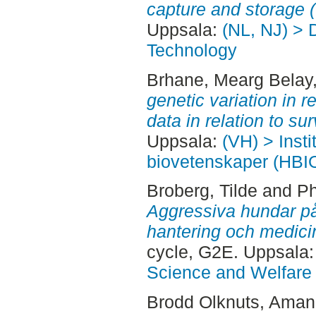
capture and storage 
Uppsala:
(NL, NJ) > 
Technology
Brhane, Mearg Belay
genetic variation in r
data in relation to sur
Uppsala:
(VH) > Insti
biovetenskaper (HBI
Broberg, Tilde
and
Ph
Aggressiva hundar på 
hantering och medicin
cycle, G2E. Uppsala
Science and Welfare
Brodd Olknuts, Ama