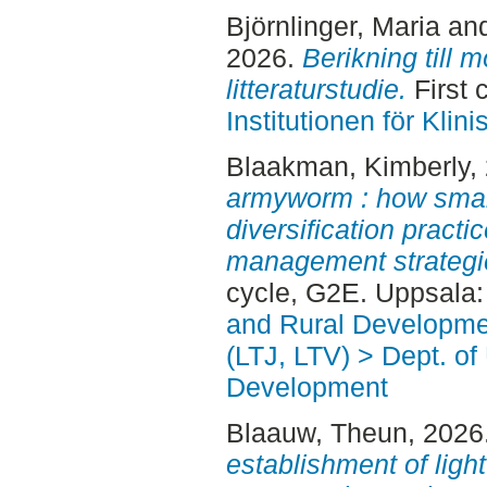
Björnlinger, Maria
an
2026.
Berikning till 
litteraturstudie.
First 
Institutionen för Kli
Blaakman, Kimberly
,
armyworm : how small
diversification practi
management strategie
cycle, G2E. Uppsala
and Rural Developme
(LTJ, LTV) > Dept. of
Development
Blaauw, Theun
, 2026
establishment of ligh