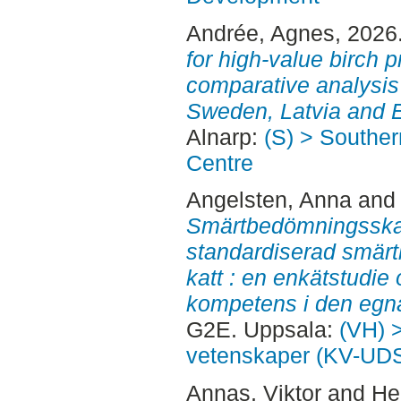
Andrée, Agnes
, 2026
for high-value birch 
comparative analysis o
Sweden, Latvia and E
Alnarp:
(S) > Southe
Centre
Angelsten, Anna
an
Smärtbedömningsskal
standardiserad smär
katt : en enkätstudi
kompetens i den egn
G2E. Uppsala:
(VH) >
vetenskaper (KV-UD
Annas, Viktor
and
He