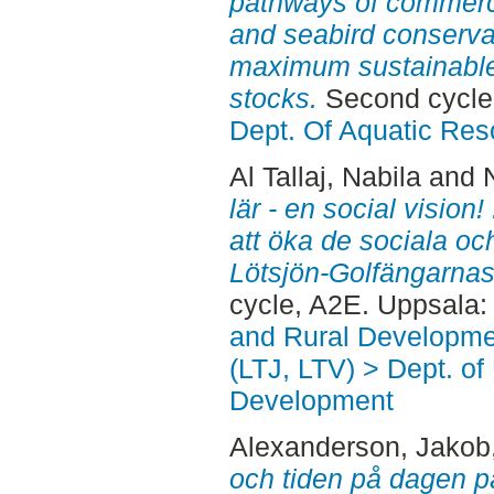
pathways of commerc
and seabird conservat
maximum sustainable 
stocks.
Second cycle
Dept. Of Aquatic Res
Al Tallaj, Nabila
and
lär - en social vision!
att öka de sociala oc
Lötsjön-Golfängarnas
cycle, A2E. Uppsala
and Rural Developme
(LTJ, LTV) > Dept. of
Development
Alexanderson, Jakob
och tiden på dagen 