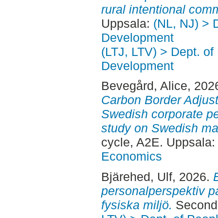
rural intentional com
Uppsala:
(NL, NJ) > 
Development
(LTJ, LTV) > Dept. of
Development
Bevegård, Alice
, 202
Carbon Border Adju
Swedish corporate pe
study on Swedish man
cycle, A2E. Uppsala
Economics
Bjärehed, Ulf
, 2026.
personalperspektiv p
fysiska miljö.
Second 