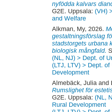
nyfödda kalvars diand
G2E. Uppsala:
(VH) 
and Welfare
Alkman, My
, 2026.
Me
gestaltningsförslag fö
stadstorgets urbana 
biologisk mångfald.
S
(NL, NJ) > Dept. of 
(LTJ, LTV) > Dept. of
Development
Almebäck, Julia
and
Rumslighet för estetis
G2E. Uppsala:
(NL, N
Rural Development
(LTJ, LTV) > Dept. of