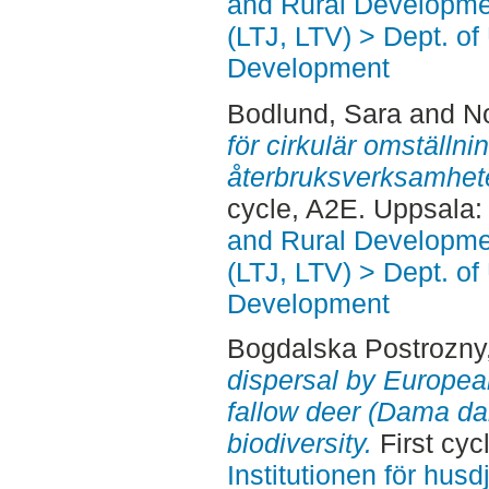
and Rural Developme
(LTJ, LTV) > Dept. of
Development
Bodlund, Sara
and
No
för cirkulär omställni
återbruksverksamhete
cycle, A2E. Uppsala
and Rural Developme
(LTJ, LTV) > Dept. of
Development
Bogdalska Postrozny, 
dispersal by Europea
fallow deer (Dama dam
biodiversity.
First cyc
Institutionen för hus