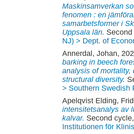
Maskinsamverkan som 
fenomen : en jämföran
samarbetsformer i Sk
Uppsala län.
Second 
NJ) > Dept. of Econo
Annerdal, Johan
, 20
barking in beech fores
analysis of mortality,
structural diversity.
Se
> Southern Swedish 
Apelqvist Elding, Fri
intensitetsanalys av 
kalvar.
Second cycle,
Institutionen för Kli