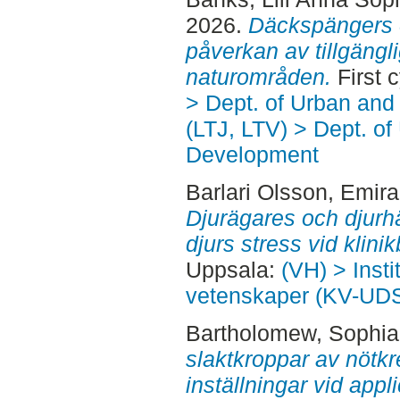
2026.
Däckspängers e
påverkan av tillgängl
naturområden.
First 
> Dept. of Urban an
(LTJ, LTV) > Dept. of
Development
Barlari Olsson, Emir
Djurägares och djurh
djurs stress vid klini
Uppsala:
(VH) > Insti
vetenskaper (KV-UD
Bartholomew, Sophia
slaktkroppar av nötkr
inställningar vid appl