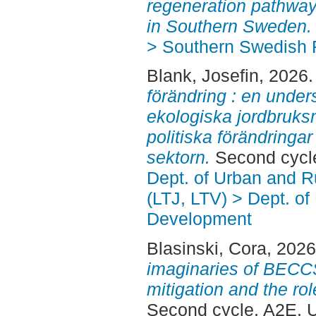
regeneration pathway
in Southern Sweden.
> Southern Swedish 
Blank, Josefin
, 2026
förändring : en und
ekologiska jordbruks
politiska förändringa
sektorn.
Second cycl
Dept. of Urban and 
(LTJ, LTV) > Dept. of
Development
Blasinski, Cora
, 202
imaginaries of BECCS
mitigation and the rol
Second cycle, A2E. 