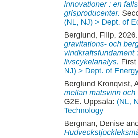
innovationer : en fal
grisproducenter.
Seco
(NL, NJ) > Dept. of 
Berglund, Filip
, 2026
gravitations- och ber
vindkraftsfundament 
livscykelanalys.
First
NJ) > Dept. of Energ
Berglund Kronqvist, 
mellan matsvinn och
G2E. Uppsala:
(NL, N
Technology
Bergman, Denise
an
Hudveckstjockleksmä