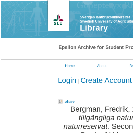
Sveriges lantbruksuniversitet
Swedish University of Agricult
Library
Epsilon Archive for Student Pro
Home
About
B
Login
Create Account
Share
Bergman, Fredrik
,
tillgängliga nat
naturreservat.
Second