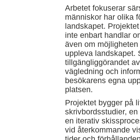
Arbetet fokuserar särs
människor har olika fö
landskapet. Projektet 
inte enbart handlar o
även om möjligheten at
uppleva landskapet. 
tillgängliggörandet av
vägledning och inform
besökarens egna uppt
platsen.
Projektet bygger på li
skrivbordsstudier, e
en iterativ skissproces
vid återkommande vis
tider och förhållanden