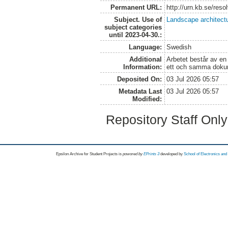
Permanent URL:
http://urn.kb.se/res
Subject. Use of
Landscape architect
subject categories
until 2023-04-30.:
Language:
Swedish
Additional
Arbetet består av en
Information:
ett och samma doku
Deposited On:
03 Jul 2026 05:57
Metadata Last
03 Jul 2026 05:57
Modified:
Repository Staff Onl
Epsilon Archive for Student Projects is
powored by
EPrints 3
developed by
School of Electronics an