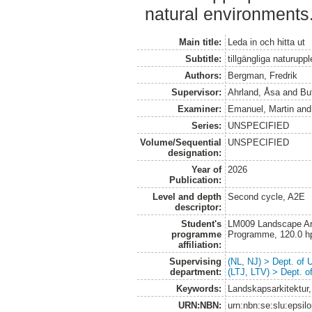
natural environments
Main title:
Leda in och hitta ut
Subtitle:
tillgängliga naturupp
Authors:
Bergman, Fredrik
Supervisor:
Ahrland, Åsa
and
Bu
Examiner:
Emanuel, Martin
an
Series:
UNSPECIFIED
Volume/Sequential
UNSPECIFIED
designation:
Year of
2026
Publication:
Level and depth
Second cycle, A2E
descriptor:
Student's
LM009 Landscape Arch
programme
Programme, 120.0 h
affiliation:
Supervising
(NL, NJ) > Dept. of
department:
(LTJ, LTV) > Dept. 
Keywords:
Landskapsarkitektur, 
URN:NBN:
urn:nbn:se:slu:epsil