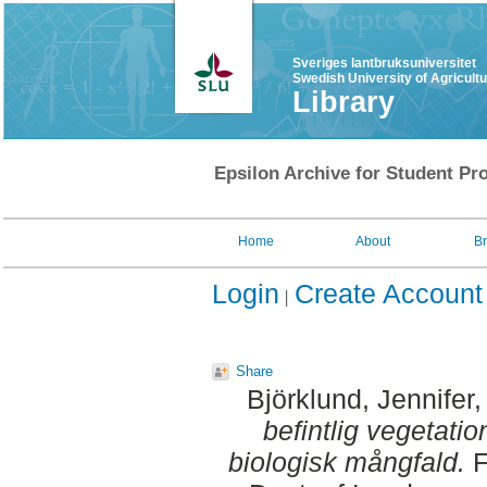
Sveriges lantbruksuniversitet
Swedish University of Agricult
Library
Epsilon Archive for Student Pro
Home
About
B
Login
Create Account
Share
Björklund, Jennifer
,
befintlig vegetatio
biologisk mångfald.
F