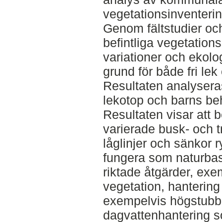
vegetationsinventerin
Genom fältstudier och
befintliga vegetations
variationer och ekol
grund för både fri le
Resultaten analyseras 
lekotop och barns beh
Resultaten visar att 
varierade busk- och tr
låglinjer och sänkor r
fungera som naturba
riktade åtgärder, ex
vegetation, hantering
exempelvis högstubba
dagvattenhantering 