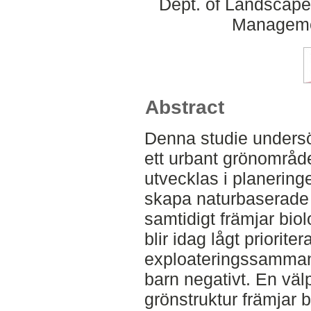
Dept. of Landscape
Manageme
Abstract
Denna studie undersök
ett urbant grönområ
utvecklas i planeringe
skapa naturbaserade l
samtidigt främjar bio
blir idag lågt prioriter
exploateringssammanh
barn negativt. En vä
grönstruktur främjar 