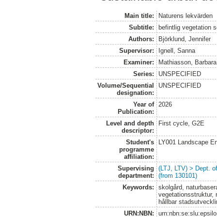
Main title:
Naturens lekvärden
Subtitle:
befintlig vegetation 
Authors:
Björklund, Jennifer
Supervisor:
Ignell, Sanna
Examiner:
Mathiasson, Barbara
Series:
UNSPECIFIED
Volume/Sequential
UNSPECIFIED
designation:
Year of
2026
Publication:
Level and depth
First cycle, G2E
descriptor:
Student's
LY001 Landscape E
programme
affiliation:
Supervising
(LTJ, LTV) > Dept. 
department:
(from 130101)
Keywords:
skolgård, naturbaserad
vegetationsstruktur,
hållbar stadsutveckl
URN:NBN:
urn:nbn:se:slu:epsil