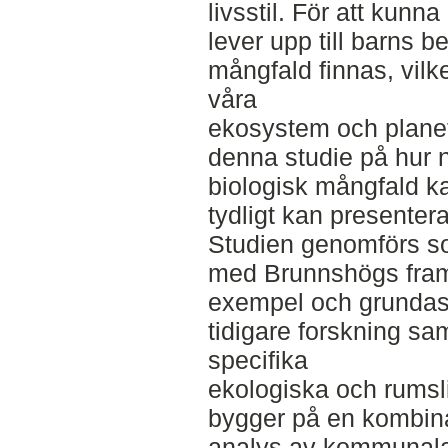
livsstil. För att kunn
lever upp till barns 
mångfald finnas, vilk
våra
ekosystem och planet
denna studie på hur 
biologisk mångfald k
tydligt kan presenter
Studien genomförs som
med Brunnshögs fram
exempel och grundas 
tidigare forskning sa
specifika
ekologiska och rumsl
bygger på en kombinat
analys av kommunala