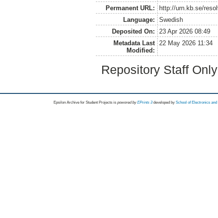
Permanent URL:
http://urn.kb.se/res
Language:
Swedish
Deposited On:
23 Apr 2026 08:49
Metadata Last
22 May 2026 11:34
Modified:
Repository Staff Onl
Epsilon Archive for Student Projects is
powored by
EPrints 3
developed by
School of Electronics an