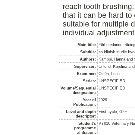
reach tooth brushing.
that it can be hard to
suitable for multiple 
individual adjustmen
Main title:
Förberedande träning
Subtitle:
en klinisk studie by
Authors:
Kämppi, Hanna
and
Supervisor:
Enlund, Karolina
an
Examiner:
Olsén, Lena
Series:
UNSPECIFIED
Volume/Sequential
UNSPECIFIED
designation:
Year of
2026
Publication:
Level and depth
First cycle, G2E
descriptor:
Student's
VY010 Veterinary N
programme
affiliation: