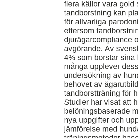
flera källor vara gol
tandborstning kan pl
för allvarliga parod
eftersom tandborstnin
djurägarcompliance 
avgörande. Av svens
4% som borstar sina 
många upplever dess
undersökning av hund
behovet av ägarutbil
tandborstträning för 
Studier har visat att
belöningsbaserade met
nya uppgifter och upp
jämförelse med hund
träningsmetoder base