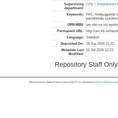
Supervising
(VH) > Institutionen
department:
Keywords:
FAS, förebyggande tan
parodontala sjukdoma
URN:NBN:
urn:nbn:se:slu:epsil
Permanent URL:
http://urn.kb.se/res
Language:
Swedish
Deposited On:
29 Jun 2026 11:22
Metadata Last
01 Jul 2026 12:23
Modified:
Repository Staff Onl
Epsilon Archive for Student Projects is
powored by
EPrints 3
developed by
School of Electronics an