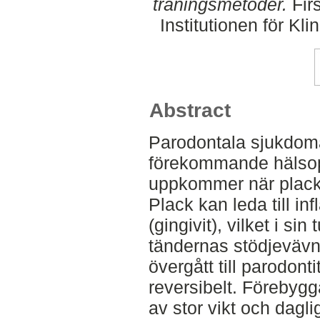
träningsmetoder.
Fir
Institutionen för K
Abstract
Parodontala sjukdoma
förekommande hälso
uppkommer när plack 
Plack kan leda till in
(gingivit), vilket i sin
tändernas stödjevävna
övergått till parodonti
reversibelt. Förebyg
av stor vikt och dagl