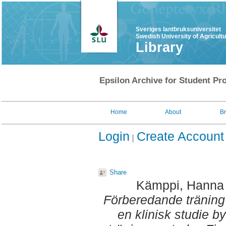
Sveriges lantbruksuniversitet
Swedish University of Agricult
Library
Epsilon Archive for Student Pro
Home
About
B
Login
Create Account
Share
Kämppi, Hanna
Förberedande träning 
en klinisk studie 