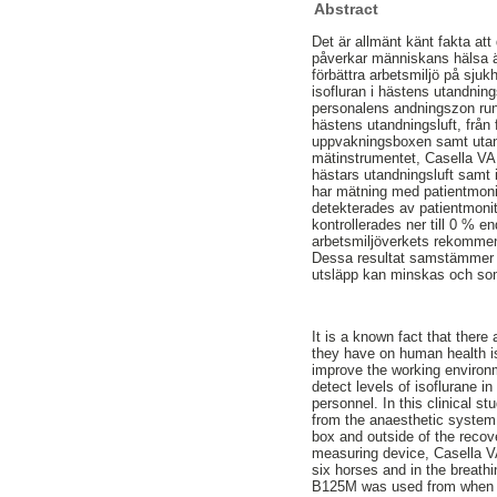
Abstract
Det är allmänt känt fakta at
påverkar människans hälsa är
förbättra arbetsmiljö på sjuk
isofluran i hästens utandni
personalens andningszon runt
hästens utandningsluft, från 
uppvakningsboxen samt utanf
mätinstrumentet, Casella VA
hästars utandningsluft sam
har mätning med patientmonito
detekterades av patientmonit
kontrollerades ner till 0 % en
arbetsmiljöverkets rekommend
Dessa resultat samstämmer me
utsläpp kan minskas och som 
It is a known fact that ther
they have on human health is
improve the working environme
detect levels of isoflurane 
personnel. In this clinical 
from the anaesthetic system 
box and outside of the reco
measuring device, Casella V
six horses and in the breath
B125M was used from when the