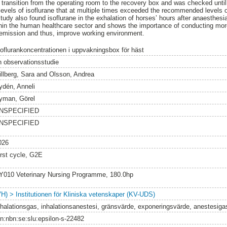
e transition from the operating room to the recovery box and was checked until
levels of isoflurane that at multiple times exceeded the recommended levels
tudy also found isoflurane in the exhalation of horses’ hours after anaesthes
thin the human healthcare sector and shows the importance of conducting more
 emission and thus, improve working environment.
soflurankoncentrationen i uppvakningsbox för häst
n observationsstudie
llberg, Sara
and
Olsson, Andrea
ydén, Anneli
yman, Görel
NSPECIFIED
NSPECIFIED
026
irst cycle, G2E
Y010 Veterinary Nursing Programme, 180.0hp
VH) > Institutionen för Kliniska vetenskaper (KV-UDS)
nhalationsgas, inhalationsanestesi, gränsvärde, exponeringsvärde, anestesiga
rn:nbn:se:slu:epsilon-s-22482