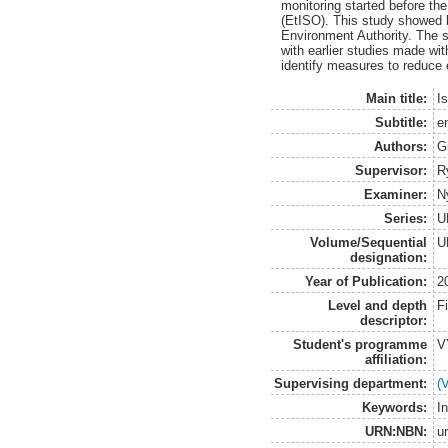
monitoring started before th
(EtISO). This study showed 
Environment Authority. The s
with earlier studies made wi
identify measures to reduce
Main title:
I
Subtitle:
e
Authors:
Gi
Supervisor:
R
Examiner:
N
Series:
U
Volume/Sequential
U
designation:
Year of Publication:
2
Level and depth
F
descriptor:
Student's programme
V
affiliation:
Supervising department:
(
Keywords:
I
URN:NBN:
u