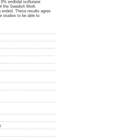
 0% endtidal isoflurane
 of the Swedish Work
ia ended. These results agree
 studies to be able to
s