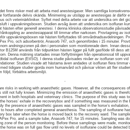
t det finns risker med att arbeta med anestesigaser. Men samtliga konsekven
 fortfarande delvis okända. Minimering av utsläpp av anestesigas är därför ett
hus och veterinärkliniker. Syftet med detta arbete var att undersöka om det gi
ngsluft i uppvakningsboxen. Studien avsåg även att undersöka om isofluran k
 hästen efter generell anestesi. I denna kliniska observationsstudie påvisade
frånkoppling av anestesiapparat till timmar efter narkosen. Provtagning av isofl
ör uppvakningsboxen när hästen förflyttades till omvårdnadsavdelningen. P
Pex Pro, och adsorbentrör, Anasorb 747, och genomfördes i 15 minuter. Prov
t inom andningszonen på den i personalen som monitorerade dem. Innan dess
r B125M används från tidpunkten hästen ligger på fullt gasflöde till dess att
orn. Denna mätning startades innan förflyttningen från operationssal till upp
dtidal isofluran (EtISO). I denna studie påvisades nivåer av isofluran som vid fl
ationer. Studien visade att hästarna även andades ut isofluran flera timmar e
d tidigare studier gjorda inom humanvård och påvisar vikten att fler studier k
följd, förbättra arbetsmiljö.
,
e are risks in working with anaesthetic gases. However, all the consequences o
 still not fully known. Minimizing the emission of anaesthetic gases is theref
nt in both hospitals and veterinary clinics. The purpose of this study was to 
in the horses’ exhale in the recoverybox and if something was measured in the 
study the presence of anaesthetic gases was sampled in the horse’s exhalation
to hours after completed general anaesthesia. The sampling of isoflurane ha
very box later when the horse is moved back to the recovery ward. The sampl
APex Pro, and a sample tube, Anasorb 747, for 15 minutes. Sampling was don
ing zone of the person monitoring. Before these samplings were made, monitor
 horse was on full gas flow until no levels of isoflurane could be detected b