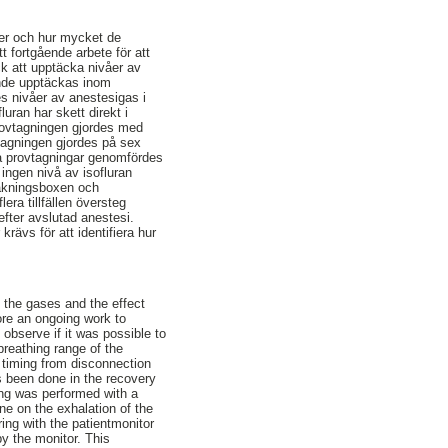
ser och hur mycket de
 fortgående arbete för att
ck att upptäcka nivåer av
unde upptäckas inom
s nivåer av anestesigas i
uran har skett direkt i
rovtagningen gjordes med
tagningen gjordes på sex
a provtagningar genomfördes
 ingen nivå av isofluran
vakningsboxen och
era tillfällen översteg
fter avslutad anestesi.
rävs för att identifiera hur
f the gases and the effect
ore an ongoing work to
observe if it was possible to
breathing range of the
, timing from disconnection
s been done in the recovery
ing was performed with a
e on the exhalation of the
ing with the patientmonitor
y the monitor. This