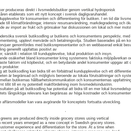
ker produceras direkt i livsmedelsbutiker genom vertikal hydroponisk
 åren etablerats som ett nytt koncept i svensk dagligvaruhandel.
pplevelse för konsumenten och differentiering för butiken. I en tid där livsme
e till klimatförändringar, intensiv resursanvändning, markdegradering och ök
nde av import av frukt och grönsaker har diskussionen om lokal och mer mots
undersöka svensk butiksodling ur butikens och konsumentens perspektiv, med
plementering, upplevt mervärde och betalningsvilja. Studien baserades på en ko
ntervjuer genomfördes med butiksrepresentanter och en webbaserad enkät be
ing generellt uppfattas positivt av
 särskilt i relation till kundupplevelse, lokal produktion och insyn.
nde osäkerhet bland konsumenter kring systemens faktiska miljöpåverkan o
gaste faktorn vid köpbeslut, och en betydande andel konsumenter uppgav att de 
e produkter.
att butiksodling kan bidra till en förbättrad kundupplevelse och ett different
en är begränsad och möjligtvis beroende av lokala förutsättningar och syste
s mellan butikernas hållbarhetskommunikation och konsumenternas uppfattning
mt tillit till en ny potentiell maktfördelning inom livsmedelsindustrin.
ltaten på att butiksodling har potential att bidra till en mer lokal livsmedels
eptets långsiktiga relevans kan begränsas av höga kostnader och konsumenters
e affärsmodeller kan vara avgörande för konceptets fortsatta utveckling.
,
 greens are produced directly inside grocery stores using vertical
in recent years emerged as a new concept in Swedish grocery stores.
stomer experience and differentiation for the store. At a time when