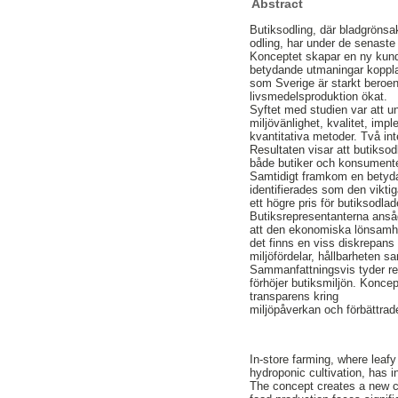
Abstract
Butiksodling, där bladgrönsa
odling, har under de senaste
Konceptet skapar en ny kundu
betydande utmaningar kopplad
som Sverige är starkt beroe
livsmedelsproduktion ökat.
Syftet med studien var att 
miljövänlighet, kvalitet, im
kvantitativa metoder. Två i
Resultaten visar att butiksodl
både butiker och konsumenter,
Samtidigt framkom en betyda
identifierades som den vikti
ett högre pris för butiksodlad
Butiksrepresentanterna ansåg 
att den ekonomiska lönsamhet
det finns en viss diskrepan
miljöfördelar, hållbarheten sa
Sammanfattningsvis tyder resu
förhöjer butiksmiljön. Konc
transparens kring
miljöpåverkan och förbättrad
In-store farming, where leafy
hydroponic cultivation, has 
The concept creates a new cu