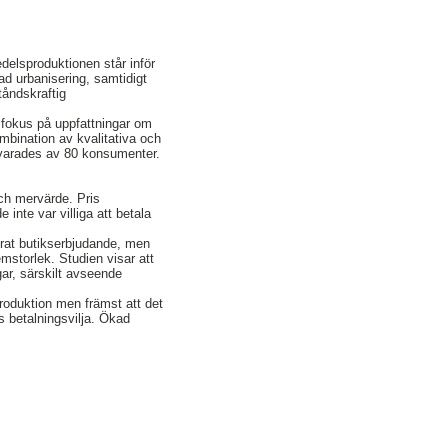
delsproduktionen står inför
ad urbanisering, samtidigt
tåndskraftig
 fokus på uppfattningar om
mbination av kvalitativa och
svarades av 80 konsumenter.
ch mervärde. Pris
inte var villiga att betala
ierat butikserbjudande, men
mstorlek. Studien visar att
ar, särskilt avseende
produktion men främst att det
 betalningsvilja. Ökad