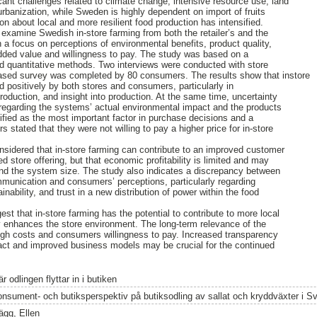
icant challenges related to climate change, intensive resource use, land
urbanization, while Sweden is highly dependent on import of fruits
n about local and more resilient food production has intensified.
 examine Swedish in-store farming from both the retailer’s and the
 a focus on perceptions of environmental benefits, product quality,
dded value and willingness to pay. The study was based on a
nd quantitative methods. Two interviews were conducted with store
ased survey was completed by 80 consumers. The results show that instore
d positively by both stores and consumers, particularly in
roduction, and insight into production. At the same time, uncertainty
garding the systems’ actual environmental impact and the products
ified as the most important factor in purchase decisions and a
s stated that they were not willing to pay a higher price for in-store
nsidered that in-store farming can contribute to an improved customer
ed store offering, but that economic profitability is limited and may
and the system size. The study also indicates a discrepancy between
ommunication and consumers’ perceptions, particularly regarding
nability, and trust in a new distribution of power within the food
st that in-store farming has the potential to contribute to more local
ly enhances the store environment. The long-term relevance of the
igh costs and consumers willingness to pay. Increased transparency
act and improved business models may be crucial for the continued
r odlingen flyttar in i butiken
onsument- och butiksperspektiv på butiksodling av sallat och kryddväxter i Sv
ägg, Ellen