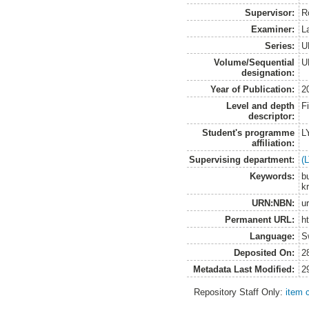
Supervisor:
R
Examiner:
L
Series:
U
Volume/Sequential
U
designation:
Year of Publication:
2
Level and depth
F
descriptor:
Student's programme
L
affiliation:
Supervising department:
(
Keywords:
b
k
URN:NBN:
u
Permanent URL:
h
Language:
S
Deposited On:
2
Metadata Last Modified:
2
Repository Staff Only:
item 