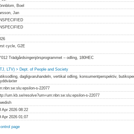
önnblom, Boel
arsson, Jan
NSPECIFIED
NSPECIFIED
026
irst cycle, G2E
Y012 Trädgårdsingenjörsprogrammet – odling, 180HEC
LTJ, LTV) > Dept. of People and Society
utiksodling, dagligvaruhandeln, vertikal odling, konsumentperspektiv, butiksper
ryddväxter
rn:nbn:se:slu:epsilon-s-22077
ttp://urn.kb.se/resolve?urn=urn:nbn:se:slu:epsilon-s-22077
wedish
8 Apr 2026 08:22
9 Apr 2026 01:07
control page