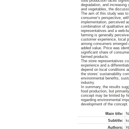
food production faces signif
degradation, and increasing 
and vegetables, the discussio
The aim of this study was to
consumer’s perspective, with
implementation, perceived a
combination of qualitative a
representatives and a web-b
farming is generally perceive
customer experience, local p
among consumers emerged re
added value. Price was ident
significant share of consumer
farmed products.
The store representatives co
experience and a differentiat
depend on local conditions 
the stores’ sustainability c
environmental benefits, sustai
industry.
In summary, the results sugge
food production, but primari
concept may be limited by h
regarding environmental imp
development of the concept.
Main title:
Nä
Subtitle:
k
Authors:
H