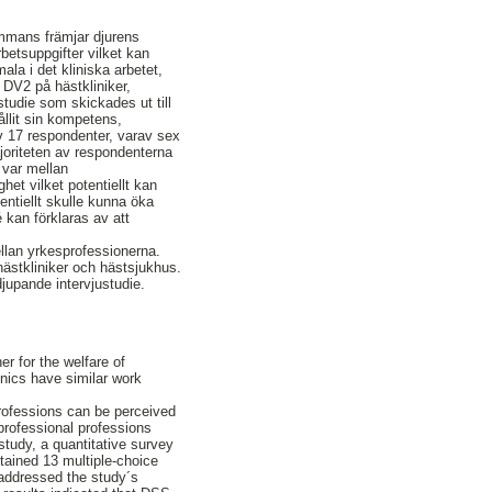
ammans främjar djurens
betsuppgifter vilket kan
la i det kliniska arbetet,
 DV2 på hästkliniker,
tudie som skickades ut till
ållit sin kompetens,
v 17 respondenter, varav sex
joriteten av respondenterna
 var mellan
het vilket potentiellt kan
entiellt skulle kunna öka
 kan förklaras av att
llan yrkesprofessionerna.
 hästkliniker och hästsjukhus.
jupande intervjustudie.
er for the welfare of
inics have similar work
professions can be perceived
 professional professions
study, a quantitative survey
ained 13 multiple-choice
 addressed the study´s