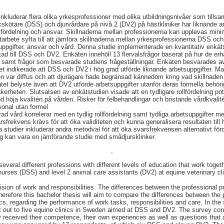
inkluderar flera olika yrkesprofessioner med olika utbildningsnivåer som tills
kskötare (DSS) och djurvårdare på nivå 2 (DV2) på hästkliniker har liknande ar
fördelning och ansvar. Skillnaderna mellan professionerna kan upplevas minima
arbete syfta till att jämföra skillnaderna mellan yrkesprofessionerna DSS och
uppgifter, ansvar och vård. Denna studie implementerade en kvantitativ enkäts
ktad till DSS och DV2. Enkäten innehöll 13 flervalsfrågor baserat på hur de erh
 samt frågor som besvarade studiens frågeställningar. Enkäten besvarades a
 indikerade att DSS och DV2 i hög grad utförde liknande arbetsuppgifter. Ma
en var diffus och att djurägare hade begränsad kännedom kring vad skillnaden
et belyste även att DV2 utförde arbetsuppgifter utanför deras formella behörig
äkerheten. Slutsatsen av enkätstudien visade att en tydligare rollfördelning pot
 höja kvalitén på vården. Risker för felbehandlingar och bristande vårdkvalité
sonal utan formel
 vård korrelerar med en tydlig rollfördelning samt tydliga arbetsuppgifter me
sfrekvens krävs för att öka validiteten och kunna generalisera resultaten till
studier inkluderar andra metodval för att öka svarsfrekvensen alternativt förd
ing kan vara en jämförande studie med smådjursklinker.
,
several different professions with different levels of education that work togeth
nurses (DSS) and level 2 animal care assistants (DV2) at equine veterinary cl
vision of work and responsibilities. The differences between the professional 
therefore this bachelor thesis will aim to compare the differences between the
s, regarding the performance of work tasks, responsibilities and care. In the 
 out to five equine clinics in Sweden aimed at DSS and DV2. The survey cont
 received their competence, their own experiences as well as questions that