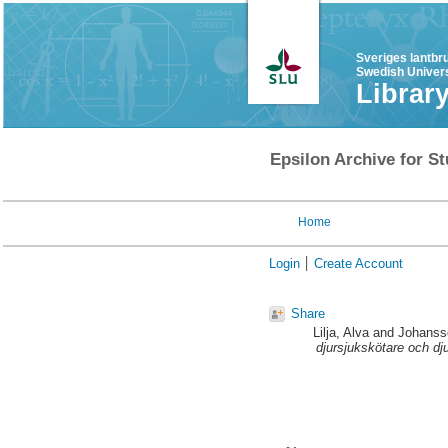
Sveriges lantbr
Swedish Univers
Librar
Epsilon Archive for St
Home
Login
Create Account
Share
Lilja, Alva
and
Johansso
djursjukskötare och dj