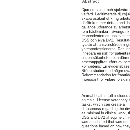
Abstract
Djurens hälso- och sjukvård 
välfärd. Legitimerade djursju
skapa osäkerhet kring arbets
därför kommer detta kandidat
gällande utförande av arbets
fem hästkliniker i Sverige ri
respondenternas upplevelser
DSS och elva DV2. Resultatet
tyckte att ansvarsfördelning
yrkesprofessionerna. Resultat
innebära en risk för patients
patientsäkerheten och därmed
arbetsuppgifter utförs av per
kompetens. En evidensbaserad
Större studier med högre svar
Rekommendation för framtida 
Intressant för vidare forskn
Animal health staff includes 
animals. License veterinary 
tasks, which can create a
diffuseness regarding the di
as minimal in clinical work, 
DSS and DV2 at equine clinic
was conducted that was sent
questions based on how they