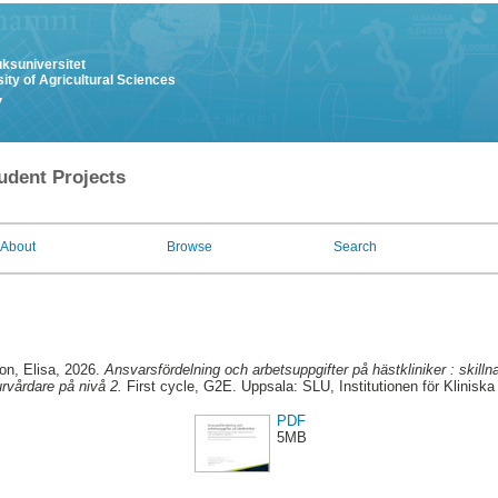
uksuniversitet
ity of Agricultural Sciences
y
udent Projects
About
Browse
Search
n, Elisa
, 2026.
Ansvarsfördelning och arbetsuppgifter på hästkliniker : skilln
urvårdare på nivå 2.
First cycle, G2E. Uppsala: SLU, Institutionen för Klinis
PDF
5MB