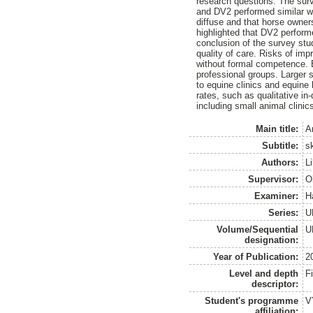
research questions. The sur
and DV2 performed similar wor
diffuse and that horse owner
highlighted that DV2 perform
conclusion of the survey stud
quality of care. Risks of im
without formal competence. E
professional groups. Larger s
to equine clinics and equine
rates, such as qualitative in
including small animal clinic
Main title:
A
Subtitle:
s
Authors:
Li
Supervisor:
O
Examiner:
H
Series:
U
Volume/Sequential
U
designation:
Year of Publication:
2
Level and depth
F
descriptor:
Student's programme
V
affiliation: