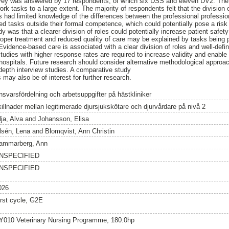
vey was answered by 17 respondents, of which six DSS and eleven DV2. The 
k tasks to a large extent. The majority of respondents felt that the division o
s had limited knowledge of the differences between the professional professio
ed tasks outside their formal competence, which could potentially pose a risk 
y was that a clearer division of roles could potentially increase patient safe
proper treatment and reduced quality of care may be explained by tasks being
vidence-based care is associated with a clear division of roles and well-defin
tudies with higher response rates are required to increase validity and enable 
 hospitals. Future research should consider alternative methodological appro
-depth interview studies. A comparative study
s may also be of interest for further research.
nsvarsfördelning och arbetsuppgifter på hästkliniker
killnader mellan legitimerade djursjukskötare och djurvårdare på nivå 2
lja, Alva
and
Johansson, Elisa
lsén, Lena
and
Blomqvist, Ann Christin
ammarberg, Ann
NSPECIFIED
NSPECIFIED
026
irst cycle, G2E
Y010 Veterinary Nursing Programme, 180.0hp