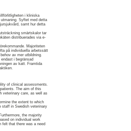
förlitligheten i kliniska
 utmaning. Syftet med detta
jursjukvård, samt hur detta
tsträckning smärtskalor tar
nkäten distribuerades via e-
 förekommande. Majoriteten
a på individuella arbetssätt
 behov av mer utbildning.
r endast i begränsad
mningen av katt. Framtida
aktiken.
ility of clinical assessments.
patients. The aim of this
 veterinary care, as well as
termine the extent to which
 staff in Swedish veterinary
Furthermore, the majority
ased on individual work
 felt that there was a need