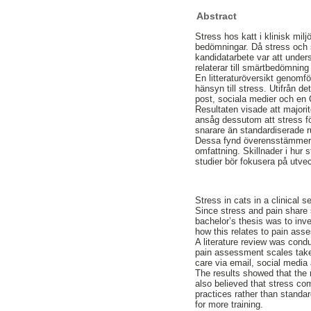
Abstract
Stress hos katt i klinisk milj
bedömningar. Då stress och 
kandidatarbete var att under
relaterar till smärtbedömnin
En litteraturöversikt genomf
hänsyn till stress. Utifrån d
post, sociala medier och en 
Resultaten visade att major
ansåg dessutom att stress fö
snarare än standardiserade r
Dessa fynd överensstämmer m
omfattning. Skillnader i hur
studier bör fokusera på utve
Stress in cats in a clinical 
Since stress and pain share 
bachelor’s thesis was to inv
how this relates to pain ass
A literature review was cond
pain assessment scales take 
care via email, social medi
The results showed that the 
also believed that stress c
practices rather than standa
for more training.