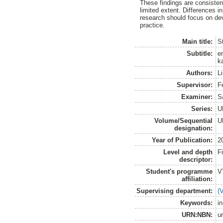
These findings are consisten
limited extent. Differences 
research should focus on dev
practice.
Main title:
S
Subtitle:
e
ka
Authors:
L
Supervisor:
Fe
Examiner:
S
Series:
U
Volume/Sequential
U
designation:
Year of Publication:
2
Level and depth
F
descriptor:
Student's programme
V
affiliation:
Supervising department:
(
Keywords:
i
URN:NBN:
u