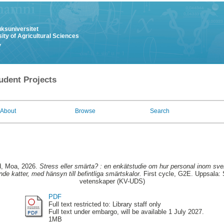
uksuniversitet
ity of Agricultural Sciences
y
udent Projects
About
Browse
Search
d, Moa
, 2026.
Stress eller smärta? : en enkätstudie om hur personal inom sv
de katter, med hänsyn till befintliga smärtskalor.
First cycle, G2E. Uppsala: S
vetenskaper (KV-UDS)
PDF
Full text restricted to: Library staff only
Full text under embargo, will be available 1 July 2027.
1MB