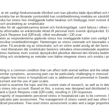
ö är ett vanligt förekommande tillstånd som kan påverka både djurvälfärd och till
smärta har en liknande symtombild kan smärtbedömning innebära en särskild
söka hur stress hos inneliggande katter beaktas och förebyggs inom svensk d
g och användning av smärtskalor.
ördes för att uppmärksamma ämnet och forskningsläget, samt belysa i vilken u
etta utformades en enkätstudie riktad till personal inom svensk djursjukvård. E
Quick Respons kod (QR-kod), vilket resulterade i 130 svar.
iteten av respondenterna upplevde stress hos inneliggande katter som vanligt
rsvårar smärtbedömningen. Hanteringen av stress varierade och baserades oft
utiner. Få använde sig av stresskalor, och en större andel ansåg att det fanns
ed litteraturen där smärtskalor beskrivs inkludera stressrelaterade aspekte
 stress hanteras inom svensk djursjukvård påverkar därmed den kliniska bedö
ckling och utvärdering av metoder som bättre integrerar stress och smärta i pr
,
setting is a common condition that can affect both animal welfare and the reliab
similar symptoms, assessing pain can be particularly challenging in stressed 
estigate how stress in hospitalized cats is addressed and prevented in Swedish
essment and the use of pain scales.
ucted to examine the topic and the current state of research, as well as to de
stress into account. Based on this, a survey was designed and distributed to
a and a Quick Respons code (QR-code), resulting in 130 responses.
majority of respondents perceived stress in hospitalized cats to be common. 
omplicates pain assessment. The management of stress varied and was often b
rdized procedures. Few used stress assessment scales and a larger proportion