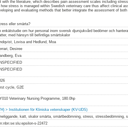
t with the literature, which describes pain assessment scales including stress
in how stress is managed within Swedish veterinary care thus affect clinical a
eloping and evaluating methods that better integrate the assessment of both s
tress eller smärta?
n enkätstudie om hur personal inom svensk djursjukvård bedömer och hantera
tter, med hänsyn till befintliga smärtskalor
indqvist, Lovisa
and
Hedlund, Moa
rrari, Desiree
andberg, Eva
NSPECIFIED
NSPECIFIED
026
irst cycle, G2E
Y010 Veterinary Nursing Programme, 180.0hp
VH) > Institutionen för Kliniska vetenskaper (KV-UDS)
nneliggande, katt, skalor smärta, smärtbedömning, stress, stressbedömning, s
rn:nbn:se:slu:epsilon-s-22472