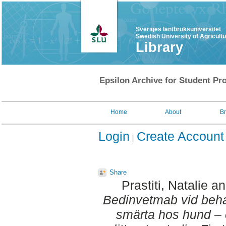
Sveriges lantbruksuniversitet
Swedish University of Agricult
Library
Epsilon Archive for Student Pro
Home
About
B
Login
Create Account
Share
Prastiti, Natalie
a
Bedinvetmab vid behan
smärta hos hund – e