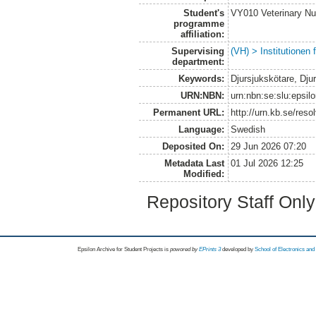
Student's
VY010 Veterinary N
programme
affiliation:
Supervising
(VH) > Institutionen
department:
Keywords:
Djursjukskötare, Dju
URN:NBN:
urn:nbn:se:slu:epsil
Permanent URL:
http://urn.kb.se/res
Language:
Swedish
Deposited On:
29 Jun 2026 07:20
Metadata Last
01 Jul 2026 12:25
Modified:
Repository Staff Onl
Epsilon Archive for Student Projects is
powored by
EPrints 3
developed by
School of Electronics an