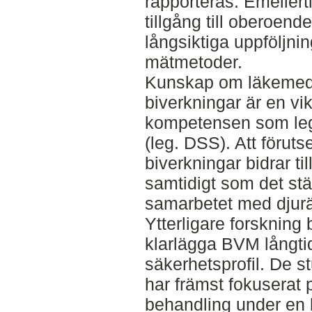
rapporteras. Emellert
tillgång till oberoend
långsiktiga uppföljni
mätmetoder.
Kunskap om läkemedle
biverkningar är en vik
kompetensen som legi
(leg. DSS). Att förut
biverkningar bidrar ti
samtidigt som det stä
samarbetet med djurä
Ytterligare forskning 
klarlägga BVM långti
säkerhetsprofil. De st
har främst fokuserat p
behandling under en b