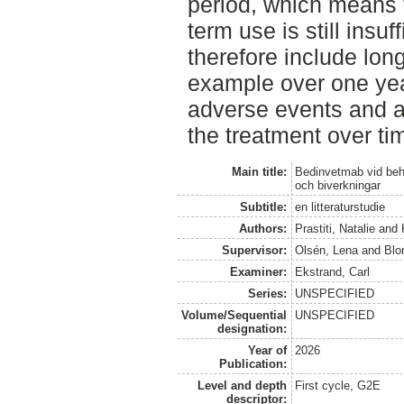
period, which means 
term use is still insuf
therefore include long
example over one year
adverse events and as
the treatment over ti
Main title:
Bedinvetmab vid beha
och biverkningar
Subtitle:
en litteraturstudie
Authors:
Prastiti, Natalie
and
Supervisor:
Olsén, Lena
and
Blo
Examiner:
Ekstrand, Carl
Series:
UNSPECIFIED
Volume/Sequential
UNSPECIFIED
designation:
Year of
2026
Publication:
Level and depth
First cycle, G2E
descriptor: