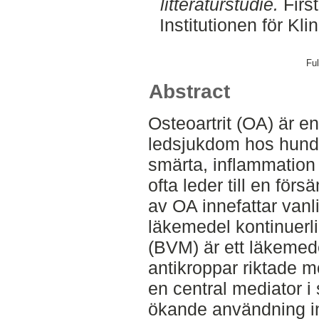
litteraturstudie.
Firs
Institutionen för K
Ful
Abstract
Osteoartrit (OA) är e
ledsjukdom hos hund
smärta, inflammation o
ofta leder till en för
av OA innefattar vanli
läkemedel kontinuerl
(BVM) är ett läkemed
antikroppar riktade m
en central mediator i
ökande användning in