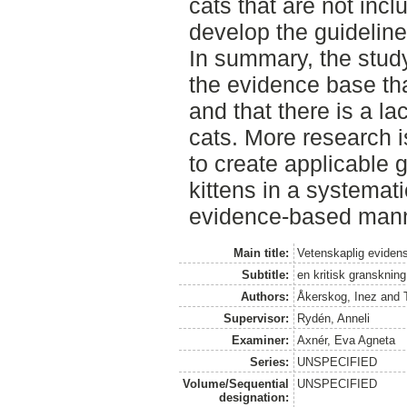
cats that are not incl
develop the guideline
In summary, the study
the evidence base tha
and that there is a la
cats. More research i
to create applicable g
kittens in a systemat
evidence-based mann
Main title:
Vetenskaplig eviden
Subtitle:
en kritisk granskning
Authors:
Åkerskog, Inez
and
Supervisor:
Rydén, Anneli
Examiner:
Axnér, Eva Agneta
Series:
UNSPECIFIED
Volume/Sequential
UNSPECIFIED
designation: