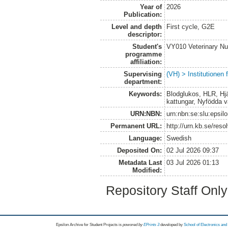
Year of
2026
Publication:
Level and depth
First cycle, G2E
descriptor:
Student's
VY010 Veterinary N
programme
affiliation:
Supervising
(VH) > Institutionen
department:
Keywords:
Blodglukos, HLR, Hjä
kattungar, Nyfödda va
URN:NBN:
urn:nbn:se:slu:epsil
Permanent URL:
http://urn.kb.se/res
Language:
Swedish
Deposited On:
02 Jul 2026 09:37
Metadata Last
03 Jul 2026 01:13
Modified:
Repository Staff Onl
Epsilon Archive for Student Projects is
powored by
EPrints 3
developed by
School of Electronics an