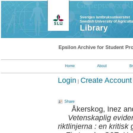
Sveriges lantbruksuniversitet
Swedish University of Agricult
Library
Epsilon Archive for Student Pro
Home
About
B
Login
Create Account
Share
Åkerskog, Inez
an
Vetenskaplig evid
riktlinjerna : en kritis