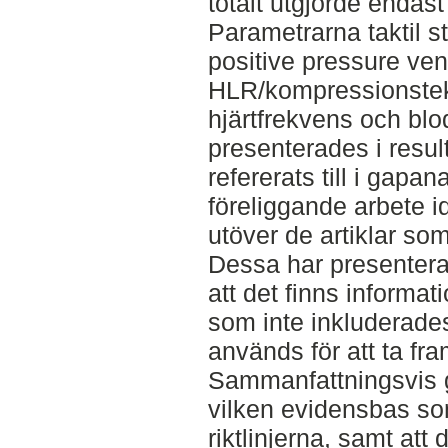
totalt utgjorde endast 
Parametrarna taktil s
positive pressure ven
HLR/kompressionstek
hjärtfrekvens och bl
presenterades i resul
refererats till i gapa
föreliggande arbete ide
utöver de artiklar s
Dessa har presentera
att det finns informat
som inte inkluderade
används för att ta fram
Sammanfattningsvis ge
vilken evidensbas som 
riktlinjerna, samt att