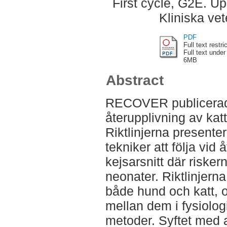
First cycle, G2E. Up
Kliniska ve
PDF
Full text restri
Full text under
6MB
Abstract
RECOVER publicerade 
återupplivning av kat
Riktlinjerna presente
tekniker att följa vid 
kejsarsnitt där risker
neonater. Riktlinjern
både hund och katt, o
mellan dem i fysiolog
metoder. Syftet med 