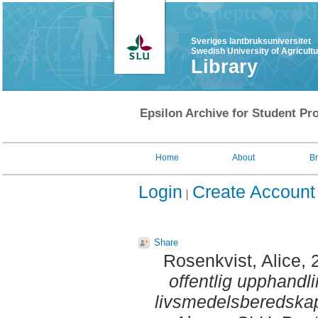
Sveriges lantbruksuniversitet
Swedish University of Agricult
Library
Epsilon Archive for Student Pro
Home
About
B
Login
Create Account
Share
Rosenkvist, Alice
, 
offentlig upphandl
livsmedelsberedskap