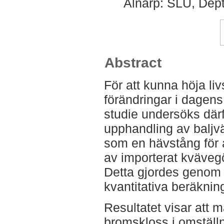
Alnarp: SLU, Dept
Abstract
För att kunna höja l
förändringar i dagen
studie undersöks därf
upphandling av baljv
som en hävstång för 
av importerat kväveg
Detta gjordes genom l
kvantitativa beräknin
Resultatet visar att 
bromskloss i omställ