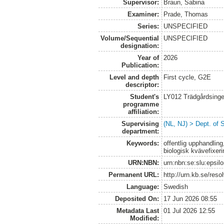
Supervisor:
Braun, Sabina
Examiner:
Prade, Thomas
Series:
UNSPECIFIED
Volume/Sequential
UNSPECIFIED
designation:
Year of
2026
Publication:
Level and depth
First cycle, G2E
descriptor:
Student's
LY012 Trädgårdsinge
programme
affiliation:
Supervising
(NL, NJ) > Dept. of 
department:
Keywords:
offentlig upphandlin
biologisk kvävefixer
URN:NBN:
urn:nbn:se:slu:epsil
Permanent URL:
http://urn.kb.se/res
Language:
Swedish
Deposited On:
17 Jun 2026 08:55
Metadata Last
01 Jul 2026 12:55
Modified: