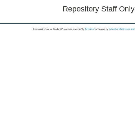
Repository Staff Onl
Epsilon Archive for Student Projects is
powored by
EPrints 3
developed by
School of Electronics an