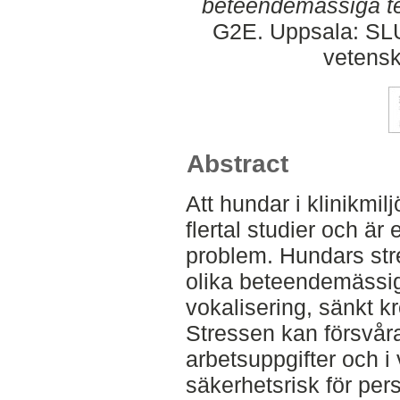
beteendemässiga te
G2E. Uppsala: SLU,
vetens
Abstract
Att hundar i klinikmil
flertal studier och är
problem. Hundars str
olika beteendemässi
vokalisering, sänkt 
Stressen kan försvår
arbetsuppgifter och i v
säkerhetsrisk för per