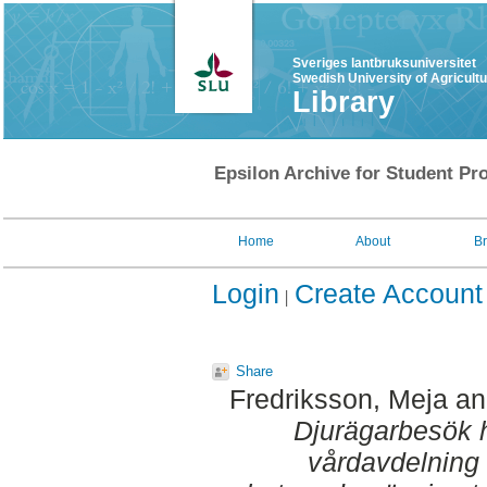
Sveriges lantbruksuniversitet
Swedish University of Agricult
Library
Epsilon Archive for Student Pro
Home
About
B
Login
Create Account
Share
Fredriksson, Meja
a
Djurägarbesök h
vårdavdelning