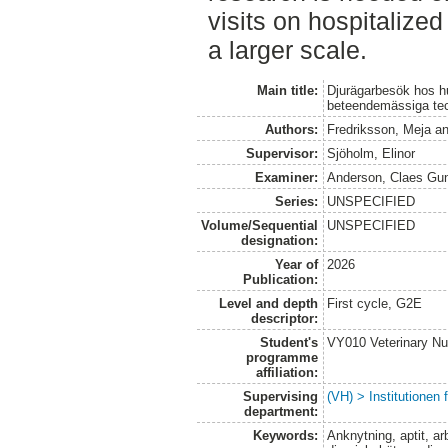
visits on hospitalize
a larger scale.
Main title:
Djurägarbesök hos h
beteendemässiga tec
Authors:
Fredriksson, Meja
a
Supervisor:
Sjöholm, Elinor
Examiner:
Anderson, Claes Gu
Series:
UNSPECIFIED
Volume/Sequential
UNSPECIFIED
designation:
Year of
2026
Publication:
Level and depth
First cycle, G2E
descriptor:
Student's
VY010 Veterinary N
programme
affiliation:
Supervising
(VH) > Institutionen
department:
Keywords:
Anknytning, aptit, ar