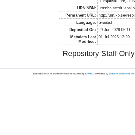
djursjukskötare, dju
URN:NBN:
urn:nbn:se:slu:epsil
Permanent URL:
http://urn.kb.se/res
Language:
Swedish
Deposited On:
29 Jun 2026 06:11
Metadata Last
01 Jul 2026 12:20
Modified:
Repository Staff Onl
Epsilon Archive for Student Projects is
powored by
EPrints 3
developed by
School of Electronics an