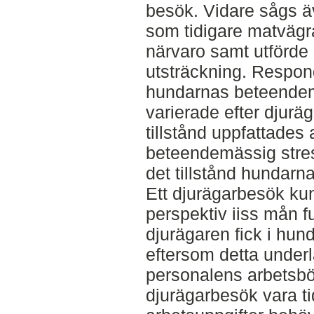
besök. Vidare sågs ä
som tidigare matvägra
närvaro samt utförde 
utsträckning. Respon
hundarnas beteendem
varierade efter djur
tillstånd uppfattade
beteendemässig stress
det tillstånd hundarn
Ett djurägarbesök ku
perspektiv iiss mån f
djurägaren fick i hu
eftersom detta under
personalens arbetsbö
djurägarbesök vara ti