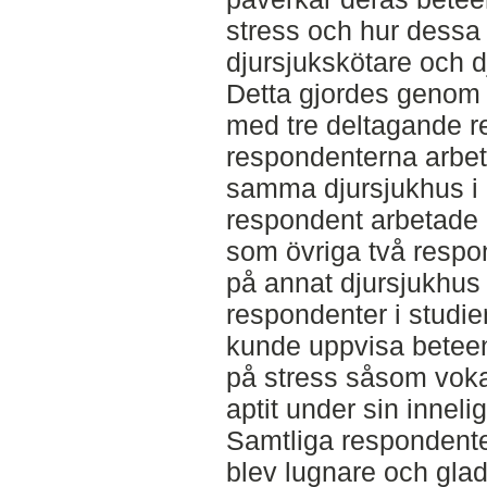
stress och hur dessa
djursjukskötare och d
Detta gjordes genom a
med tre deltagande r
respondenterna arbe
samma djursjukhus i 
respondent arbetade 
som övriga två respo
på annat djursjukhus 
respondenter i studi
kunde uppvisa betee
på stress såsom voka
aptit under sin innel
Samtliga respondente
blev lugnare och glad