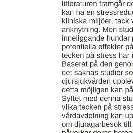
litteraturen framgår d
kan ha en stressredu
kliniska miljöer, tack
anknytning. Men stud
inneliggande hundar 
potentiella effekter
tecken på stress har 
Baserat på den genom
det saknas studier s
djursjukvården upple
detta möjligen kan på
Syftet med denna stud
vilka tecken på stre
vårdavdelning kan up
om djurägarbesök til
påverkar deras bete