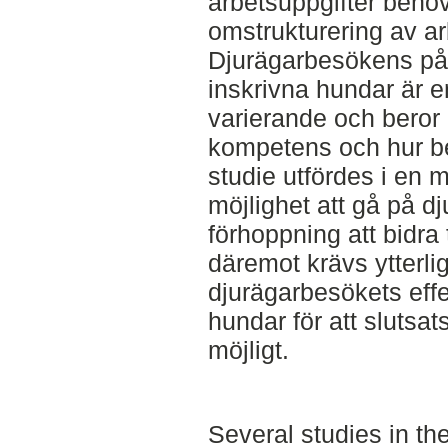
arbetsuppgifter behö
omstrukturering av a
Djurägarbesökens på
inskrivna hundar är en
varierande och beror 
kompetens och hur b
studie utfördes i en m
möjlighet att gå på d
förhoppning att bidra 
däremot krävs ytterli
djurägarbesökets eff
hundar för att slutsat
möjligt.
Several studies in the