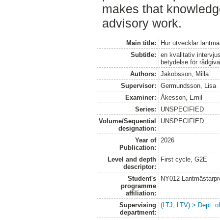
makes that knowledge
advisory work.
Main title:
Hur utvecklar lantm
Subtitle:
en kvalitativ intervj
betydelse för rådgiv
Authors:
Jakobsson, Milla
Supervisor:
Germundsson, Lisa
Examiner:
Åkesson, Emil
Series:
UNSPECIFIED
Volume/Sequential
UNSPECIFIED
designation:
Year of
2026
Publication:
Level and depth
First cycle, G2E
descriptor:
Student's
NY012 Lantmästarpr
programme
affiliation:
Supervising
(LTJ, LTV) > Dept. o
department: