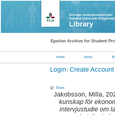
Sveriges lantbruksuniversitet
Swedish University of Agricult
Library
Epsilon Archive for Student Pro
Home
About
B
Login
Create Account
Share
Jakobsson, Milla
, 20
kunskap för ekonomi
intervjustudie om 