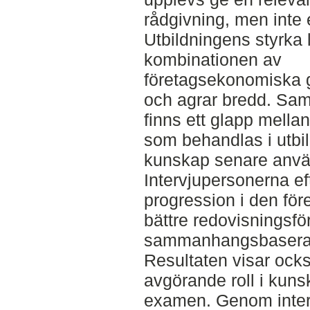
rådgivning, men inte 
Utbildningens styrka li
kombinationen av
företagsekonomiska g
och agrar bredd. Samti
finns ett glapp mell
som behandlas i utbi
kunskap senare använ
Intervjupersonerna eft
progression i den fö
bättre redovisningsfö
sammanhangsbaserad 
Resultaten visar ocks
avgörande roll i kuns
examen. Genom intern