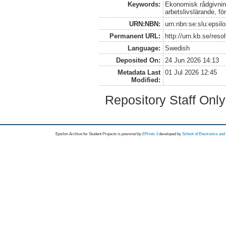
Keywords:
Ekonomisk rådgivnin
arbetslivslärande, f
URN:NBN:
urn:nbn:se:slu:epsil
Permanent URL:
http://urn.kb.se/res
Language:
Swedish
Deposited On:
24 Jun 2026 14:13
Metadata Last
01 Jul 2026 12:45
Modified:
Repository Staff Onl
Epsilon Archive for Student Projects is
powored by
EPrints 3
developed by
School of Electronics an