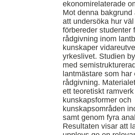
ekonomirelaterade o
Mot denna bakgrund ä
att undersöka hur vä
förbereder studenter
rådgivning inom lantb
kunskaper vidareutve
yrkeslivet. Studien b
med semistrukturerad
lantmästare som har 
rådgivning. Material
ett teoretiskt ramver
kunskapsformer och
kunskapsområden in
samt genom fyra anal
Resultaten visar att
upplevs ge en releva