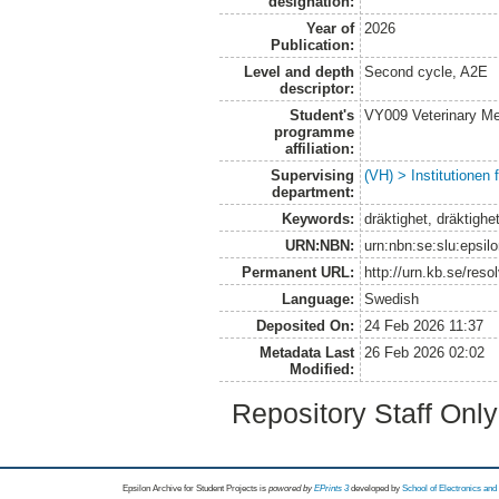
designation:
Year of
2026
Publication:
Level and depth
Second cycle, A2E
descriptor:
Student's
VY009 Veterinary M
programme
affiliation:
Supervising
(VH) > Institutionen
department:
Keywords:
dräktighet, dräktighe
URN:NBN:
urn:nbn:se:slu:epsil
Permanent URL:
http://urn.kb.se/res
Language:
Swedish
Deposited On:
24 Feb 2026 11:37
Metadata Last
26 Feb 2026 02:02
Modified:
Repository Staff Onl
Epsilon Archive for Student Projects is
powored by
EPrints 3
developed by
School of Electronics an