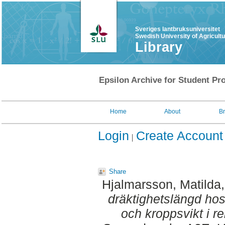
Sveriges lantbruksuniversitet
Swedish University of Agricult
Library
Epsilon Archive for Student Pro
Home
About
B
Login
Create Account
Share
Hjalmarsson, Matilda
dräktighetslängd hos 
och kroppsvikt i rel