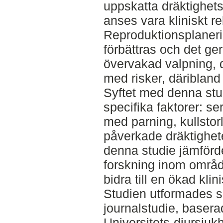
uppskatta dräktighet
anses vara kliniskt re
Reproduktionsplaneri
förbättras och det ger
övervakad valpning, d
med risker, däribland
Syftet med denna stu
specifika faktorer: 
med parning, kullstor
påverkade dräktighet
denna studie jämförd
forskning inom områd
bidra till en ökad klin
Studien utformades s
journalstudie, basera
Universitets-djursjuk