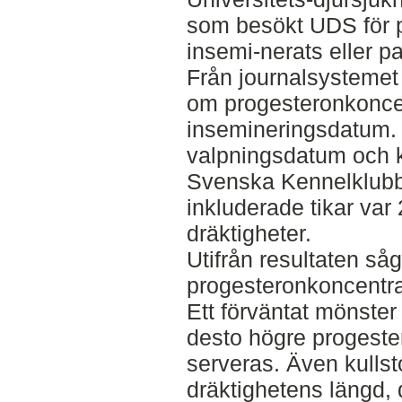
som besökt UDS för 
insemi-nerats eller par
Från journalsystemet
om progesteronkoncen
insemineringsdatum.
valpningsdatum och ku
Svenska Kennelklubb
inkluderade tikar var
dräktigheter.
Utifrån resultaten så
progesteronkoncentra
Ett förväntat mönster
desto högre progeste
serveras. Även kulls
dräktighetens längd, 