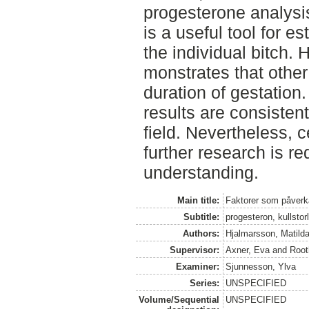
progesterone analysi
is a useful tool for e
the individual bitch.
monstrates that other
duration of gestation
results are consistent
field. Nevertheless, c
further research is re
understanding.
Main title:
Faktorer som påverka
Subtitle:
progesteron, kullstorl
Authors:
Hjalmarsson, Matild
Supervisor:
Axner, Eva
and
Root
Examiner:
Sjunnesson, Ylva
Series:
UNSPECIFIED
Volume/Sequential
UNSPECIFIED