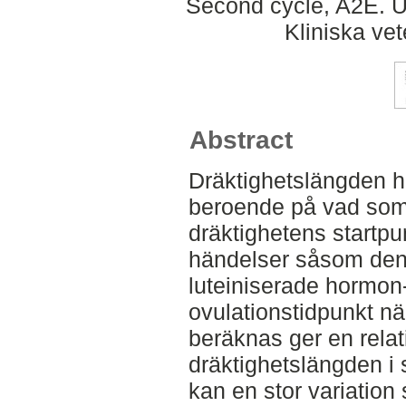
Second cycle, A2E. Up
Kliniska ve
Abstract
Dräktighetslängden ho
beroende på vad som
dräktighetens startpun
händelser såsom den
luteiniserade hormon-
ovulationstidpunkt nä
beräknas ger en relat
dräktighetslängden i s
kan en stor variation